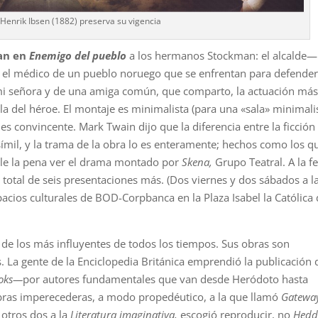
 Henrik Ibsen (1882) preserva su vigencia
tan en
Enemigo del pueblo
a los hermanos Stockman: el alcalde—
 el médico de un pueblo noruego que se enfrentan para defender
de mi señora y de una amiga común, que comparto, la actuación má
 la del héroe. El montaje es minimalista (para una «sala» minimalis
es convincente. Mark Twain dijo que la diferencia entre la ficción 
símil, y la trama de la obra lo es enteramente; hechos como los q
ale la pena ver el drama montado por
Skena,
Grupo Teatral. A la f
total de seis presentaciones más. (Dos viernes y dos sábados a l
pacios culturales de BOD-Corpbanca en la Plaza Isabel la Católica
de los más influyentes de todos los tiempos. Sus obras son
. La gente de la Enciclopedia Británica emprendió la publicación 
ooks—
por autores fundamentales que van desde Heródoto hasta
obras imperecederas, a modo propedéutico, a la que llamó
Gateway
otros dos a la
Literatura imaginativa,
escogió reproducir, no
Hedd