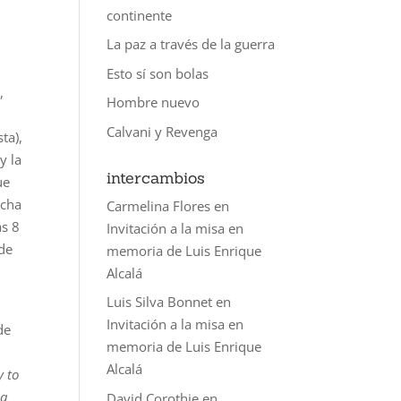
continente
La paz a través de la guerra
Esto sí son bolas
,
Hombre nuevo
s
Calvani y Revenga
ta),
y la
intercambios
ue
echa
Carmelina Flores
en
as 8
Invitación a la misa en
 de
memoria de Luis Enrique
Alcalá
Luis Silva Bonnet
en
Invitación a la misa en
de
memoria de Luis Enrique
Alcalá
 to
a
David Corothie
en