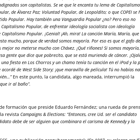
Indignados son capitalistas. Se ve que le encanta tu lema de Capitalism
pular, de Álvarez Paz; Voluntad Popular, de Leopoldito; o que COPEI se
ido Popular. Hay también una Vanguardia Popular ¿no? Pero eso no
 Capitalismo Popular, de enfrentar ideología socialista con ideología
de Capitalismo Popular. ¡Genial! ¡Ah, mira! La canción María, María, que
sta mucho, porque de verdad somos mayoría. Por eso es que el gafo d
s mejor no meterse mucho con Chávez. ¡Qué riñones! Si somos mayoría,
sa gente que dice que pobrecito, que se está muriendo de cáncer. ¡Ojal
a una fiesta en Los Chorros y un chamo tenía tu canción en el iPod y la 
 acordé de West Side Story; ¡que maravilla de película! Tú no habías n
bién…”
En este punto, la candidata, algo mareada, interrumpió la
que ir al baño”.
o de formación que preside Eduardo Fernández; una rueda de pren
la revista
Campaigns & Elections:
“Entonces, cree Ud. ser el candidato
didato debe de ser alguien que combinara el carisma de Kennedy y la