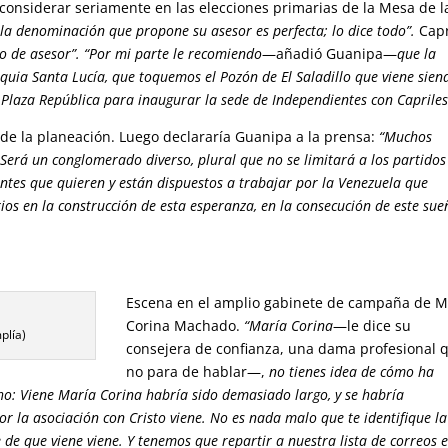
 considerar seriamente en las elecciones primarias de la Mesa de l
la denominación que propone su asesor es perfecta; lo dice todo”.
Capr
o de asesor”.
“Por mi parte le recomiendo
—añadió Guanipa—
que la
uia Santa Lucía, que toquemos el Pozón de El Saladillo que viene sien
Plaza República para inaugurar la sede de Independientes con Capriles
o de la planeación. Luego declararía Guanipa a la prensa:
“Muchos
. Será un conglomerado diverso, plural que no se limitará a los partidos
ntes que quieren y están dispuestos a trabajar por la Venezuela que
s en la construcción de esta esperanza, en la consecución de este sue
Escena en el amplio gabinete de campaña de M
Corina Machado.
“María Corina
—le dice su
plía)
consejera de confianza, una dama profesional 
no para de hablar—,
no tienes idea de cómo ha
cho: Viene María Corina habría sido demasiado largo, y se habría
or la asociación con Cristo viene. No es nada malo que te identifique la
 de que viene viene. Y tenemos que repartir a nuestra lista de correos e