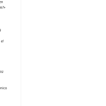
en
as?»
á
 el
á
 tú
ónico