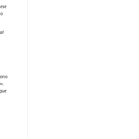
 ese
ro
 al
fono
a».
 que