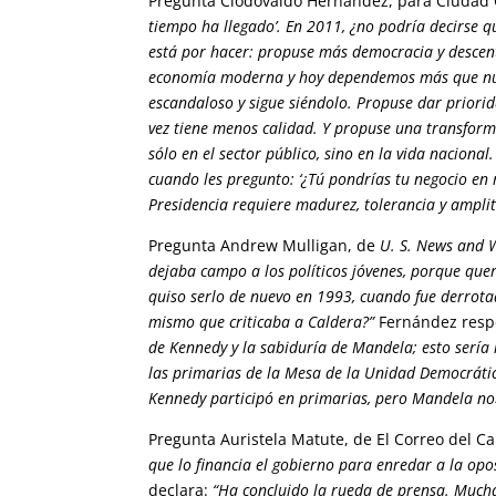
Pregunta Clodovaldo Hernández, para Ciudad
tiempo ha llegado’. En 2011, ¿no podría decirse q
está por hacer: propuse más democracia y descen
economía moderna y hoy dependemos más que nunc
escandaloso y sigue siéndolo. Propuse dar priorid
vez tiene menos calidad. Y propuse una transfor
sólo en el sector público, sino en la vida naciona
cuando les pregunto: ‘¿Tú pondrías tu negocio en
Presidencia requiere madurez, tolerancia y ampli
Pregunta Andrew Mulligan, de
U. S. News and 
dejaba campo a los políticos jóvenes, porque quer
quiso serlo de nuevo en 1993, cuando fue derrota
mismo que criticaba a Caldera?”
Fernández res
de Kennedy y la sabiduría de Mandela; esto sería 
las primarias de la Mesa de la Unidad Democráti
Kennedy participó en primarias, pero Mandela no
Pregunta Auristela Matute, de El Correo del C
que lo financia el gobierno para enredar a la opo
declara:
“Ha concluido la rueda de prensa. Mucha