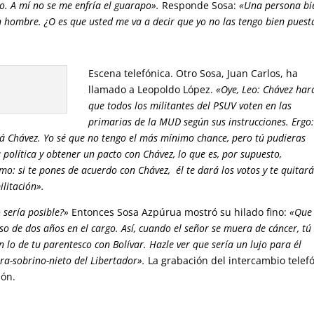
o. A mí no se me enfría el guarapo».
Responde Sosa:
«Una persona bi
 hombre. ¿O es que usted me va a decir que yo no las tengo bien puest
Escena telefónica. Otro Sosa, Juan Carlos, ha
llamado a Leopoldo López.
«Oye, Leo: Chávez har
que todos los militantes del PSUV voten en las
primarias de la MUD según sus instrucciones. Ergo:
erá Chávez. Yo sé que no tengo el más mínimo chance, pero tú pudieras
a política y obtener un pacto con Chávez, lo que es, por supuesto,
o: si te pones de acuerdo con Chávez, él te dará los votos y te quitar
ilitación».
 sería posible?»
Entonces Sosa Azpúrua mostró su hilado fino:
«Que
o de dos años en el cargo. Así, cuando el señor se muera de cáncer, tú
on lo de tu parentesco con Bolívar. Hazle ver que sería un lujo para él
ara-sobrino-nieto del Libertador».
La grabación del intercambio telef
ión.