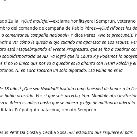
ado Zulia.
«¡Qué molleja!
—exclama Yonfitzyeral Semprún, veterano
miembro del comando de campaña de Pablo Pérez—
¡Qué riñones los de
lia a comenzar su campaña nacional!»
Y dice Pérez:
«No te preocupéis, Y
 vais a ver cómo le queda el ojo cuando me aparezca en Los Teques. Pe
ito está resquebrajando el Frente Progresista, que se iba a cuadrar co
a socialdemocracia de AD. Ya logró que la Causa R y Podemos lo apoyen
si no lo único que nos va a quedar es la alianza con Henri Falcón y el
zonas. Ni en Lara sacaron un solo diputado. Esa vaina no es la
de 18 años? ¿Que sea Navidad? Invitalo como huésped de honor a la Fe
e había ocurrido. Vos si que sois arrecho, Yon. Mandale otra invitació
zca. Adeco es adeco hasta que se muera, y algo de militancia adeca lo
didato. Pa’ patiquín patacón», remató Semprún.
ús Petit Da Costa y Cecilia Sosa.
«El estadista que requiere el país
—