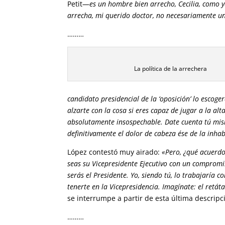
Petit—
es un hombre bien arrecho, Cecilia, como y
arrecha, mi querido doctor, no necesariamente un
………
La política de la arrechera
candidato presidencial de la ‘oposición’ lo escog
alzarte con la cosa si eres capaz de jugar a la alt
absolutamente insospechable. Date cuenta tú mism
definitivamente el dolor de cabeza ése de la inhab
López contestó muy airado:
«Pero, ¿qué acuerdo
seas su Vicepresidente Ejecutivo con un compromis
serás el Presidente. Yo, siendo tú, lo trabajaría c
tenerte en la Vicepresidencia. Imagínate: el retát
se interrumpe a partir de esta última descripc
………