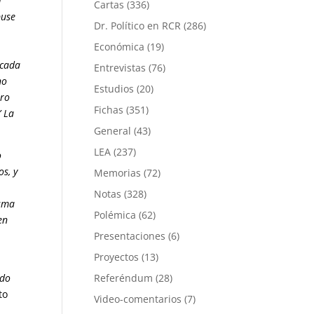
l
Cartas
(336)
puse
Dr. Político en RCR
(286)
Económica
(19)
 cada
Entrevistas
(76)
no
Estudios
(20)
ero
Fichas
(351)
’ La
General
(43)
LEA
(237)
o
os, y
Memorias
(72)
Notas
(328)
isma
Polémica
(62)
en
Presentaciones
(6)
Proyectos
(13)
ado
Referéndum
(28)
to
Video-comentarios
(7)