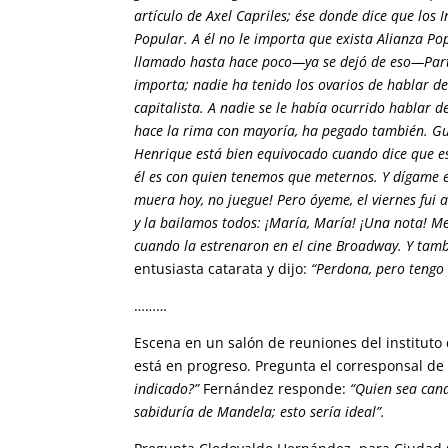
artículo de Axel Capriles; ése donde dice que los 
Popular. A él no le importa que exista Alianza Po
llamado hasta hace poco—ya se dejó de eso—Part
importa; nadie ha tenido los ovarios de hablar de
capitalista. A nadie se le había ocurrido hablar 
hace la rima con mayoría, ha pegado también. Gu
Henrique está bien equivocado cuando dice que e
él es con quien tenemos que meternos. Y dígame e
muera hoy, no juegue! Pero óyeme, el viernes fui 
y la bailamos todos: ¡María, María! ¡Una nota! Me
cuando la estrenaron en el cine Broadway. Y tam
entusiasta catarata y dijo:
“Perdona, pero tengo 
………
Escena en un salón de reuniones del institut
está en progreso. Pregunta el corresponsal de 
indicado?”
Fernández responde:
“Quien sea can
sabiduría de Mandela; esto sería ideal”.