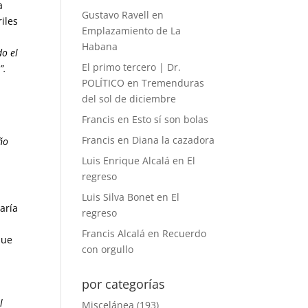
a
Gustavo Ravell
en
iles
Emplazamiento de La
Habana
do el
El primo tercero | Dr.
”.
POLÍTICO
en
Tremenduras
del sol de diciembre
Francis
en
Esto sí son bolas
Francis
en
Diana la cazadora
ño
Luis Enrique Alcalá
en
El
regreso
Luis Silva Bonet
en
El
aría
regreso
Francis Alcalá
en
Recuerdo
que
con orgullo
por categorías
l
Miscelánea
(193)