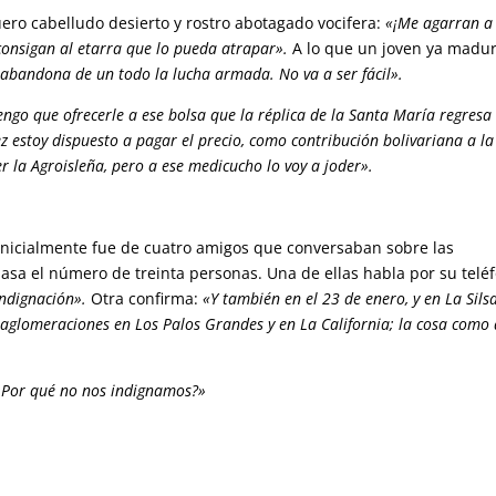
uero cabelludo desierto y rostro abotagado vocifera:
«¡Me agarran a
consigan al etarra que lo pueda atrapar».
A lo que un joven ya madu
 abandona de un todo la lucha armada. No va a ser fácil».
tengo que ofrecerle a ese bolsa que la réplica de la Santa María regresa
 estoy dispuesto a pagar el precio, como contribución bolivariana a la
r la Agroisleña, pero a ese medicucho lo voy a joder».
 inicialmente fue de cuatro amigos que conversaban sobre las
pasa el número de treinta personas. Una de ellas habla por su telé
indignación».
Otra confirma:
«Y también en el 23 de enero, y en La Sils
aglomeraciones en Los Palos Grandes y en La California; la cosa como
¿Por qué no nos indignamos?»