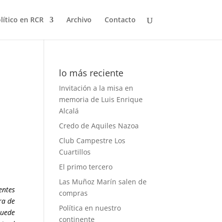
olítico en RCR
Archivo
Contacto
lo más reciente
Invitación a la misa en
memoria de Luis Enrique
Alcalá
Credo de Aquiles Nazoa
Club Campestre Los
Cuartillos
El primo tercero
Las Muñoz Marín salen de
entes
compras
ra de
Política en nuestro
puede
continente