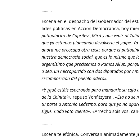
………
Escena en el despacho del Gobernador del est
lides políticas en Acción Democrática, hoy 
patiquincito de Capriles! ¡Mirá y que venir al Zu
que ya estamos planeando devolverle el golpe. Ya
ahora me preocupa otra cosa, porque el patiquinc
nuestra democracia social, que es lo mismo que l
urgentísimo que precisemos a Ramos Allup, porque 
o sea, un micropartido con dos diputados por Ama
recomposición del pueblo adeco».
«Y ¿qué estáis esperando para mandarle su caja 
de la Chinita?»,
repuso Yonfitzyeral.
«Ésa no se m
tu parte a Antonio Ledezma, para que yo no apare
sigue. Cada voto cuenta».
«Arrecho sois vos, can
………
Escena telefónica. Conversan animadamente Jes