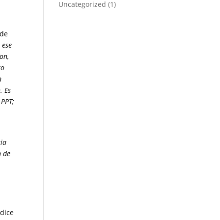
Uncategorized
(1)
 de
 ese
on,
ro
n
. Es
 PPT;
ria
n de
dice