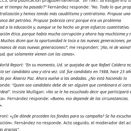
 CCS, una publicación progubernamental:
“En 1987, su eslogan era ‘E
ue ‘el tiempo ha pasado’?”
Fernández responde:
“No. Todo lo que pro
tralización y hemos tenido más caudillismo y centralismo. Propuse una
a del petróleo. Propuse ‘pobreza cero’ porque era un problema
ad a la educación y, aunque se ha hecho un gran esfuerzo cuantitativo,
mación ética, porque había mucha corrupción y ahora hay muchísima y 
l. Muchos dicen que la oportunidad le toca a las nuevas generaciones, p
 manos de esas nuevas generaciones?’,
me responden:
‘¡No, ni de vaina!
tud, que solamente vienen con las canas».
World Report: “En su momento, Ud. se quejaba de que Rafael Caldera n
ía ser candidato una y otra vez. Ud. fue candidato en 1988, hace 23 añ
do por Álvarez Paz. Ahora vuelve a las andadas. ¿No está haciendo lo
ponde:
“Quien sea candidato debe de ser alguien que combinara el car
ideal”.
Insiste Mulligan:
«No se le ha escuchado decir que participará 
ca».
Fernández responde:
«Bueno, eso depende de las circunstancias.
».
aroní:
«¿De dónde proceden los fondos para su campaña? Se ha escuch
sición».
Fernández no responde. Acto seguido, el moderador del ac
s gracias”.