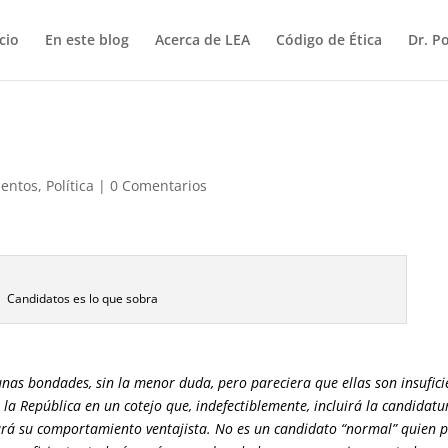
icio
En este blog
Acerca de LEA
Código de Ética
Dr. P
entos
,
Política
|
0 Comentarios
Candidatos es lo que sobra
nas bondades, sin la menor duda, pero pareciera que ellas son insufici
 la República en un cotejo que, indefectiblemente, incluirá la candidatu
ará su comportamiento ventajista. No es un candidato “normal” quien 