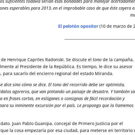
enos suficientes todavía serían esas bondades para manejar acertadamen
iones esperables para 2013, en el improbable caso de que éste cayera e
ma
El pelotón opositor
(10 de marzo de 
______________________________________
de Henrique Capriles Radonski. Se discute el
tono
de la campaña,
lmente al Presidente de la República. Es tiempo, le dice su asesor
s, para sacarlo del encierro regional del estado Miranda.
e dice sino cómo se dice. El tono del recorrido debe ser optimista,
didatos agoreros, que van pintando un paisaje de desastre. Y también s
a en frases cortas, en eslóganes o consignas de fácil recordación y
 para su inminente excursión por el país. Le propongo que la llamemos
dato. Juan Pablo Guanipa, concejal de Primero Justicia por el
que la cosa empezaría por esa ciudad, para meterse en territorio 