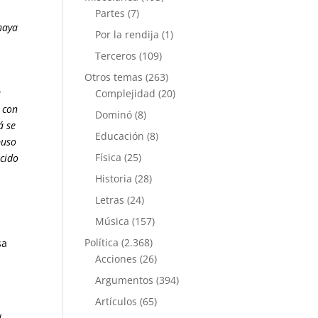
o
Partes
(7)
 haya
Por la rendija
(1)
Terceros
(109)
Otros temas
(263)
e
Complejidad
(20)
 con
Dominó
(8)
á se
Educación
(8)
puso
Física
(25)
acido
Historia
(28)
Letras
(24)
Música
(157)
Política
(2.368)
sa
Acciones
(26)
Argumentos
(394)
Artículos
(65)