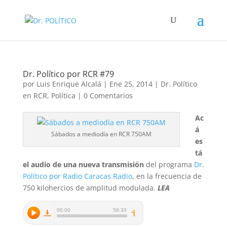
Dr. Político por RCR #79
por
Luis Enrique Alcalá
|
Ene 25, 2014
|
Dr. Político
en RCR
,
Política
|
0 Comentarios
Ac
á
Sábados a mediodía en RCR 750AM
es
tá
el audio de una nueva transmisión
del programa
Dr.
Político por Radio Caracas Radio
, en la frecuencia de
750 kilohercios de amplitud modulada.
LEA