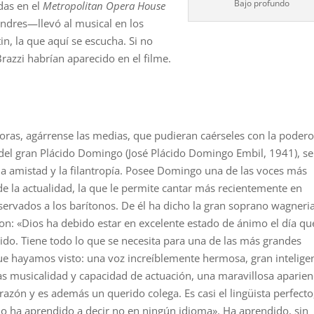
Bajo profundo
as en el
Metropolitan Opera House
ndres—llevó al musical en los
n, la que aquí se escucha. Si no
razzi habrían aparecido en el filme.
oras, agárrense las medias, que pudieran caérseles con la podero
del gran Plácido Domingo (José Plácido Domingo Embil, 1941), s
 la amistad y la filantropía. Posee Domingo una de las voces más
 de la actualidad, la que le permite cantar más recientemente en
servados a los barítonos. De él ha dicho la gran soprano wagneri
lson: «Dios ha debido estar en excelente estado de ánimo el día qu
cido. Tiene todo lo que se necesita para una de las más grandes
ue hayamos visto: una voz increíblemente hermosa, gran inteligen
 musicalidad y capacidad de actuación, una maravillosa aparien
razón y es además un querido colega. Es casi el lingüista perfecto
o ha aprendido a decir no en ningún idioma». Ha aprendido, sin