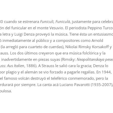
80 cuando se estrenara
Funiculì, Funiculà
, justamente para celebra
ón del funicular en el monte Vesuvio. El periodista Peppino Turco
a letra y Luigi Denza proveyó la música. Tiene ésta un entusiasm
ó inmediatamente al público y a compositores como Arnold
(la arregló para cuarteto de cuerdas), Nikolai Rimsky Korsakoff y
rauss. Los dos últimos creyeron que era música folclórica y la
 inadvertidamente en piezas suyas (Rimsky:
Neapolitanskaya pese
uss:
Aus Italien
, 1886). A Strauss le salió cara la gracia; Denza lo
r plagio y el alemán se vio forzado a pagarle regalías. En 1944,
el famoso volcán destruyó el teleférico conmemorado, pero la
rdurará por siempre. La canta acá Luciano Pavarotti (1935-2007)
bulosa.