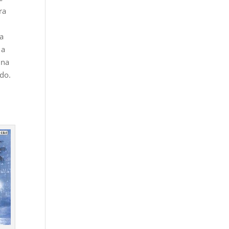
ra
la
 a
una
ido.