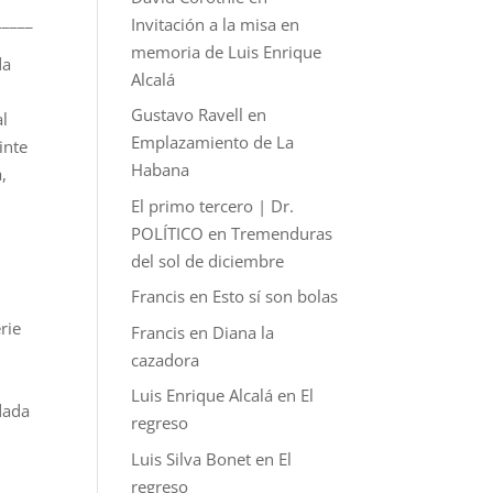
_____
Invitación a la misa en
memoria de Luis Enrique
da
Alcalá
Gustavo Ravell
en
al
Emplazamiento de La
inte
Habana
,
El primo tercero | Dr.
POLÍTICO
en
Tremenduras
del sol de diciembre
Francis
en
Esto sí son bolas
a
rie
Francis
en
Diana la
cazadora
Luis Enrique Alcalá
en
El
dada
regreso
Luis Silva Bonet
en
El
regreso