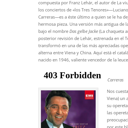
compuesta por Franz Lehár, el autor de La vi
los conciertos de «los Tres Tenores»—Luciano
Carreras—es a éste último a quien se le ha dej
hermosa pieza. Una versión más antigua de l
bajo el nombre
Das gelbe Jacke
(La chaqueta a
posterior revisión de Lehár, estrenada en el T
transformó en una de las más apreciadas ope
alterna entre Viena y China. Aquí está el catal
nacido en 1946, valiente vencedor de la leuc
Carreras
Nos cuesta
Viena) un 
su operet
las opereta
preocupaci
por este b