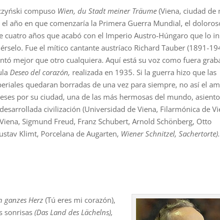
eczyński compuso
Wien, du Stadt meiner Träume
(Viena, ciudad de 
 el año en que comenzaría la Primera Guerra Mundial, el doloros
de cuatro años que acabó con el Imperio Austro-Húngaro que lo in
érselo. Fue el mítico cantante austríaco Richard Tauber (1891-19
antó mejor que otro cualquiera. Aquí está su voz como fuera gra
cula
Deseo del corazón,
realizada en 1935. Si la guerra hizo que las
periales quedaran borradas de una vez para siempre, no así el a
neses por su ciudad, una de las más hermosas del mundo, asiento
 desarrollada civilización (Universidad de Viena, Filarmónica de Vi
 Viena, Sigmund Freud, Franz Schubert, Arnold Schönberg, Otto
stav Klimt, Porcelana de Augarten,
Wiener Schnitzel, Sachertorte)
in ganzes Herz
(Tú eres mi corazón),
as sonrisas
(Das Land des Lächelns),