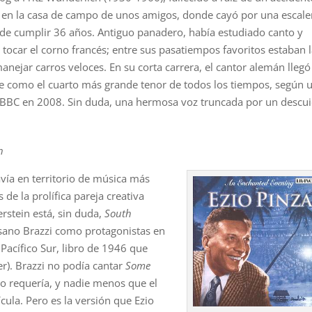
en la casa de campo de unos amigos, donde cayó por una escale
 de cumplir 36 años. Antiguo panadero, había estudiado canto y
 tocar el corno francés; entre sus pasatiempos favoritos estaban 
manejar carros veloces. En su corta carrera, el cantor alemán llegó
se como el cuarto más grande tenor de todos los tiempos, según 
a BBC en 2008. Sin duda, una hermosa voz truncada por un descu
h
vía en territorio de música más
 de la prolífica pareja creativa
stein está, sin duda,
South
ssano Brazzi como protagonistas en
 Pacífico Sur, libro de 1946 que
r). Brazzi no podía cantar
Some
o requería, y nadie menos que el
ícula. Pero es la versión que Ezio