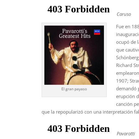
Caruso
Fue en 18
inauguraci
ocupó de l
que cautiv
Schönberg 
Richard St
emplearon
1907; Stra
demandó po
El gran payaso
erupción d
canción pe
que la repopularizó con una interpretación fa
Pavarotti