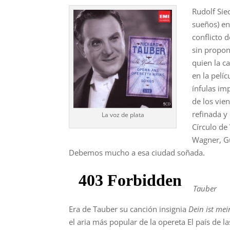
Rudolf Si
sueños) en
conflicto 
sin propon
quien la c
en la pelí
ínfulas im
de los vie
refinada y
La voz de plata
Círculo de
Wagner, Gu
Debemos mucho a esa ciudad soñada.
Tauber
Era de Tauber su canción insignia
Dein ist me
el aria más popular de la opereta El país de l