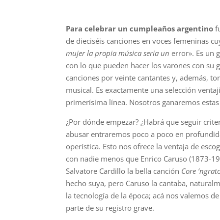
Para celebrar un cumpleaños argentino
f
de dieciséis canciones en voces femeninas cu
mujer la propia música sería un
error». Es un 
con lo que pueden hacer los varones con su g
canciones por veinte cantantes y, además, to
musical. Es exactamente una selección ventaj
primerísima línea. Nosotros ganaremos estas
¿Por dónde empezar? ¿Habrá que seguir criter
abusar entraremos poco a poco en profundida
operística. Esto nos ofrece la ventaja de esco
con nadie menos que Enrico Caruso (1873-192
Salvatore Cardillo la bella canción
Core ‘ngrat
hecho suya, pero Caruso la cantaba, naturalm
la tecnología de la época; acá nos valemos d
parte de su registro grave.