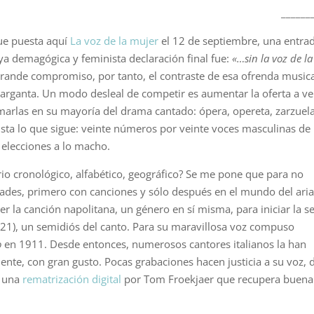
______
ue puesta aquí
La voz de la mujer
el 12 de septiembre, una entra
ya demagógica y feminista declaración final fue:
«…sin la voz de la
grande compromiso, por tanto, el contraste de esa ofrenda music
arganta. Un modo desleal de competir es aumentar la oferta a ve
marlas en su mayoría del drama cantado: ópera, opereta, zarzuela
ista lo que sigue: veinte números por veinte voces masculinas de
 elecciones a lo macho.
io cronológico, alfabético, geográfico? Se me pone que para no
des, primero con canciones y sólo después en el mundo del ari
ger la canción napolitana, un género en sí misma, para iniciar la se
1), un semidiós del canto. Para su maravillosa voz compuso
o
en 1911. Desde entonces, numerosos cantores italianos la han
ente, con gran gusto. Pocas grabaciones hacen justicia a su voz, 
e una
rematrización digital
por Tom Froekjaer que recupera buena