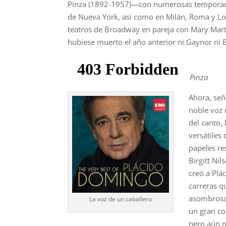
Pinza (1892-1957)—con numerosas temporad
de Nueva York, así como en Milán, Roma y Lo
teatros de Broadway en pareja con Mary Marti
hubiese muerto el año anterior ni Gaynor ni B
Pinza
Ahora, señ
noble voz 
del canto,
versátiles
papeles re
Birgitt Ni
creó a Plá
carreras q
asombrosas
La voz de un caballero
un gran co
pero aún n