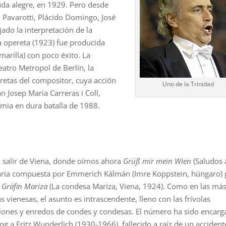
uda alegre, en 1929. Pero desde
 Pavarotti, Plácido Domingo, José
ado la interpretación de la
a opereta (1923) fue producida
marilla) con poco éxito. La
eatro Metropol de Berlín, la
retas del compositor, cuya acción
Uno de la Trinidad
án Josep Maria Carreras i Coll,
emia en dura batalla de 1988.
 salir de Viena, donde oímos ahora
Grüß mir mein Wien
(Saludos 
aria compuesta por Emmerich Kálmán (Imre Koppstein, húngaro) 
a
Gräfin Mariza
(La condesa Mariza, Viena, 1924). Como en las má
s vienesas, el asunto es intrascendente, lleno con las frívolas
ones y enredos de condes y condesas. El número ha sido encar
log a Fritz Wunderlich (1930-1966), fallecido a raíz de un accident