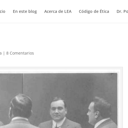
icio
En este blog
Acerca de LEA
Código de Ética
Dr. P
a
|
8 Comentarios