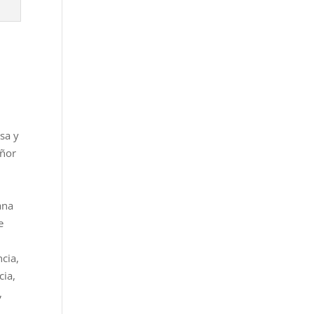
sa y
eñor
ana
e
cia,
cia,
,