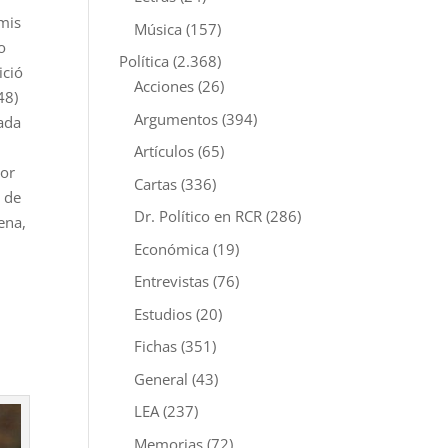
mis
Música
(157)
o
Política
(2.368)
ició
Acciones
(26)
48)
Argumentos
(394)
bada
Artículos
(65)
mor
Cartas
(336)
 de
Dr. Político en RCR
(286)
ena,
Económica
(19)
.
Entrevistas
(76)
Estudios
(20)
Fichas
(351)
General
(43)
LEA
(237)
Memorias
(72)