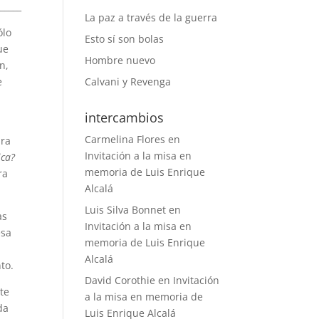
______
La paz a través de la guerra
ólo
Esto sí son bolas
ue
Hombre nuevo
n,
e
Calvani y Revenga
intercambios
Carmelina Flores
en
ara
Invitación a la misa en
ica?
memoria de Luis Enrique
ra
Alcalá
Luis Silva Bonnet
en
as
Invitación a la misa en
esa
memoria de Luis Enrique
Alcalá
to.
David Corothie
en
Invitación
te
a la misa en memoria de
da
Luis Enrique Alcalá