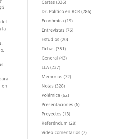
y
Cartas
(336)
gó
Dr. Político en RCR
(286)
Económica
(19)
 del
 la
Entrevistas
(76)
a
Estudios
(20)
s,
Fichas
(351)
no,
General
(43)
as
LEA
(237)
Memorias
(72)
para
, en
Notas
(328)
Polémica
(62)
Presentaciones
(6)
Proyectos
(13)
Referéndum
(28)
e
Video-comentarios
(7)