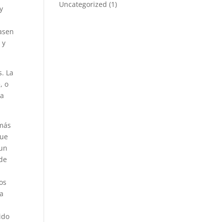
Uncategorized
(1)
y
asen
 y
. La
, o
ra
 más
que
 un
 de
os
da
ido