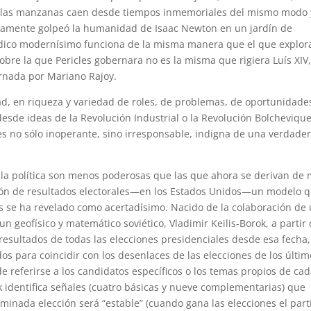
, las manzanas caen desde tiempos inmemoriales del mismo modo 
riamente golpeó la humanidad de Isaac Newton en un jardín de
dico modernísimo funciona de la misma manera que el que explor
obre la que Pericles gobernara no es la misma que rigiera Luís XIV,
ernada por Mariano Rajoy.
, en riqueza y variedad de roles, de problemas, de oportunidades
sde ideas de la Revolución Industrial o la Revolución Bolchevique
s no sólo inoperante, sino irresponsable, indigna de una verdade
de la política son menos poderosas que las que ahora se derivan de
icción de resultados electorales—en los Estados Unidos—un modelo 
s se ha revelado como acertadísimo. Nacido de la colaboración de
n geofísico y matemático soviético, Vladimir Keilis-Borok, a partir
resultados de todas las elecciones presidenciales desde esa fecha,
s para coincidir con los desenlaces de las elecciones de los últim
de referirse a los candidatos específicos o los temas propios de ca
 identifica señales (cuatro básicas y nueve complementarias) que
minada elección será “estable” (cuando gana las elecciones el part