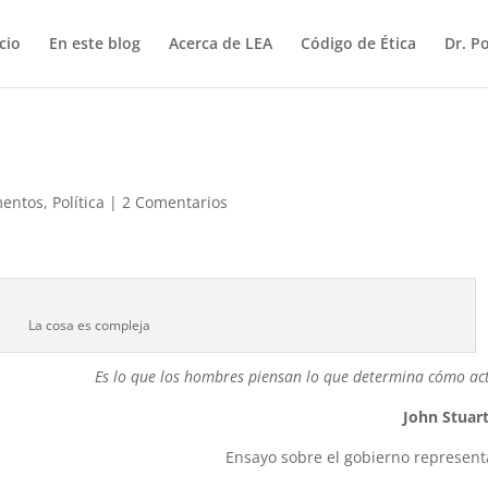
icio
En este blog
Acerca de LEA
Código de Ética
Dr. P
entos
,
Política
|
2 Comentarios
La cosa es compleja
Es lo que los hombres piensan lo que determina cómo ac
John Stuart
Ensayo sobre el gobierno represent