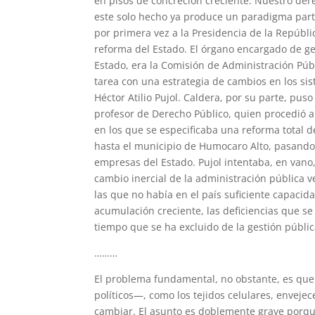
en pisos de concreción creciente. Nuestro dere
este solo hecho ya produce un paradigma parti
por primera vez a la Presidencia de la Repúb
reforma del Estado. El órgano encargado de ge
Estado, era la Comisión de Administración Públ
tarea con una estrategia de cambios en los si
Héctor Atilio Pujol. Caldera, por su parte, pu
profesor de Derecho Público, quien procedió a
en los que se especificaba una reforma total d
hasta el municipio de Humocaro Alto, pasando p
empresas del Estado. Pujol intentaba, en vano,
cambio inercial de la administración pública 
las que no había en el país suficiente capacid
acumulación creciente, las deficiencias que se
tiempo que se ha excluido de la gestión públi
………
El problema fundamental, no obstante, es que
políticos—, como los tejidos celulares, enveje
cambiar. El asunto es doblemente grave porque 