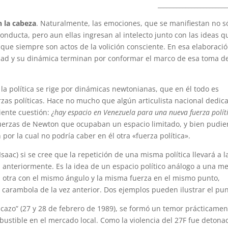
______________________
n la cabeza
. Naturalmente, las emociones, que se manifiestan no s
nducta, pero aun ellas ingresan al intelecto junto con las ideas q
 que siempre son actos de la volición consciente. En esa elaboració
dad y su dinámica terminan por conformar el marco de esa toma d
a política se rige por dinámicas newtonianas, que en él todo es
rzas políticas. Hace no mucho que algún articulista nacional dedic
uiente cuestión:
¿hay espacio en Venezuela para una nueva fuerza polít
 fuerzas de Newton que ocupaban un espacio limitado, y bien pudie
 por la cual no podría caber en él otra «fuerza política».
aac) si se cree que la repetición de una misma política llevará a l
anteriormente. Es la idea de un espacio político análogo a una m
na otra con el mismo ángulo y la misma fuerza en el mismo punto,
 carambola de la vez anterior. Dos ejemplos pueden ilustrar el pun
azo” (27 y 28 de febrero de 1989), se formó un temor prácticamen
bustible en el mercado local. Como la violencia del 27F fue detona