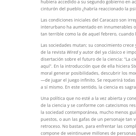
hubiera accedido a su segundo gobierno en ac
cinturón del pueblo ¿habría reaccionado la ps
Las condiciones iniciales del Caracazo son irr
interurbano ha aumentado en innumerables oca
tan terrible como la de aquel febrero, cuando 
Las sociedades mutan; su conocimiento crece y s
de la revista
Wired
y autor del ya clásico e imp
disertación sobre el futuro de la ciencia: “La
aquí”. En la introducción que de ella hiciera 
moral generar posibilidades, descubrir los mo
—de jugar el juego infinito. Se requerirá todas
a sí mismo. En este sentido, la ciencia es sagra
Una política que no esté a la vez abierta y c
de la ciencia y se conforme con catecismos r
la sociedad contemporánea, mucho menos guiarl
puestos, o aun las gafas de un personaje tan 
retroceso. No bastan, para enfrentar las comp
compone de veintinueve millones de personas—