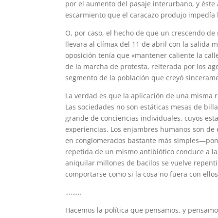
por el aumento del pasaje interurbano, y éste 
escarmiento que el caracazo produjo impedía 
O, por caso, el hecho de que un crescendo de 
llevara al clímax del 11 de abril con la salid
oposición tenía que «mantener caliente la calle
de la marcha de protesta, reiterada por los a
segmento de la población que creyó sincerament
La verdad es que la aplicación de una misma re
Las sociedades no son estáticas mesas de bil
grande de conciencias individuales, cuyos est
experiencias. Los enjambres humanos son de 
en conglomerados bastante más simples—pon
repetida de un mismo antibiótico conduce a la
aniquilar millones de bacilos se vuelve repent
comportarse como si la cosa no fuera con ellos
………
Hacemos la política que pensamos, y pensamos