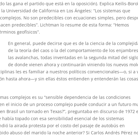
do las gana el partido que está en la oposición). Explica Keilis-Boro
n la Universidad de California en Los Ángeles: “Los sistemas que
 complejos. No son predecibles con ecuaciones simples, pero des
 hacen predecibles”. Lichtman lo resume de esta forma: “Hemos
érminos geofísicos”.
En general, puede decirse que es de la ciencia de la complejid
de la teoría del caos o la del comportamiento de los enjambres
las avalanchas, todas inventadas en la segunda mitad del siglo
de donde vienen ahora y continuarán viniendo los nuevos mol
iplinas les es familiar a nuestros políticos convencionales—o, si a 
ión hasta ahora—y sin ellas éstos entienden y entenderán las cosa
temas complejos es su “sensible dependencia de las condiciones
n en el inicio de un proceso complejo puede conducir a un futuro m
 en Brasil un tornado en Texas?”, preguntaba en discurso de 1972 e
había topado con esa sensibilidad esencial de los sistemas
dió la airada protesta por el costo del pasaje de autobús en
ibido abuso del marido la noche anterior? Si Carlos Andrés Pérez n