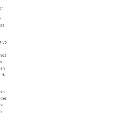
o?
e
ana
tivo
amos
ión
ean
enda
reve
nder
ra
en