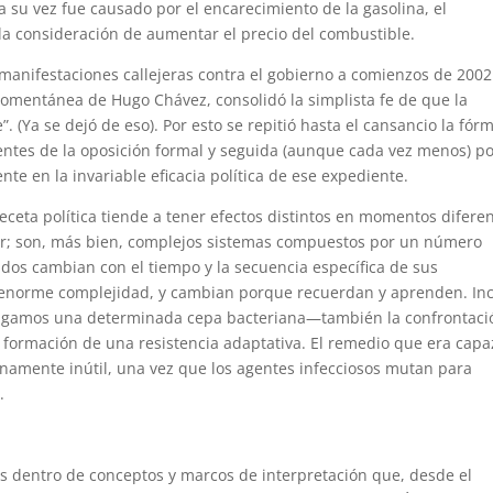
a su vez fue causado por el encarecimiento de la gasolina, el
la consideración de aumentar el precio del combustible.
manifestaciones callejeras contra el gobierno a comienzos de 2002
a momentánea de Hugo Chávez, consolidó la simplista fe de que la
”. (Ya se dejó de eso). Por esto se repitió hasta el cansancio la fór
gentes de la oposición formal y seguida (aunque cada vez menos) p
e en la invariable eficacia política de ese expediente.
ceta política tiende a tener efectos distintos en momentos diferen
lar; son, más bien, complejos sistemas compuestos por un número
ados cambian con el tiempo y la secuencia específica de sus
enorme complejidad, y cambian porque recuerdan y aprenden. In
gamos una determinada cepa bacteriana—también la confrontaci
 formación de una resistencia adaptativa. El remedio que era capa
inamente inútil, una vez que los agentes infecciosos mutan para
.
 dentro de conceptos y marcos de interpretación que, desde el