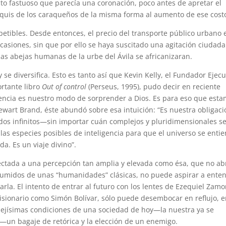
to fastuoso que parecía una coronación, poco antes de apretar el
iquis de los caraqueños de la misma forma al aumento de ese cost
epetibles. Desde entonces, el precio del transporte público urbano 
siones, sin que por ello se haya suscitado una agitación ciudad
las abejas humanas de la urbe del Ávila se africanizaran.
e diversifica. Esto es tanto así que Kevin Kelly, el Fundador Ejecu
ortante libro
Out of control
(Perseus, 1995), pudo decir en reciente
 ciencia es nuestro modo de sorprender a Dios. Es para eso que est
Stewart Brand, éste abundó sobre esa intuición: “Es nuestra obligac
dos infinitos—sin importar cuán complejos y pluridimensionales s
 las especies posibles de inteligencia para que el universo se enti
da. Es un viaje divino”.
onectada a una percepción tan amplia y elevada como ésa, que no ab
esumidos de unas “humanidades” clásicas, no puede aspirar a ente
a. El intento de entrar al futuro con los lentes de Ezequiel Zamo
visionario como Simón Bolívar, sólo puede desembocar en reflujo, 
lejísimas condiciones de una sociedad de hoy—la nuestra ya se
un bagaje de retórica y la elección de un enemigo.