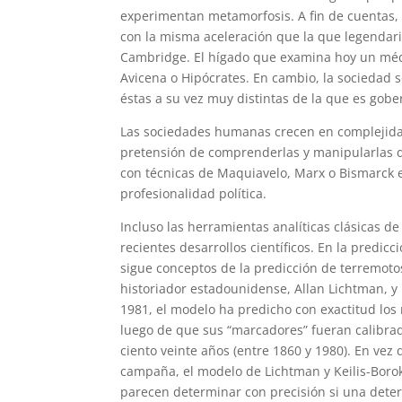
experimentan metamorfosis. A fin de cuentas
con la misma aceleración que la que legenda
Cambridge. El hígado que examina hoy un mé
Avicena o Hipócrates. En cambio, la sociedad s
éstas a su vez muy distintas de la que es gob
Las sociedades humanas crecen en complejidad
pretensión de comprenderlas y manipularlas de
con técnicas de Maquiavelo, Marx o Bismarck e
profesionalidad política.
Incluso las herramientas analíticas clásicas 
recientes desarrollos científicos. En la pred
sigue conceptos de la predicción de terremoto
historiador estadounidense, Allan Lichtman, y u
1981, el modelo ha predicho con exactitud los 
luego de que sus “marcadores” fueran calibrado
ciento veinte años (entre 1860 y 1980). En vez 
campaña, el modelo de Lichtman y Keilis-Borok
parecen determinar con precisión si una deter