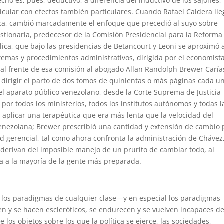
cho es, pues, deductivo, a diferencia del inductivo de los sajones, 
cular con efectos también particulares. Cuando Rafael Caldera lle
lica, cambió marcadamente el enfoque que precedió al suyo sobre
stionarla, predecesor de la Comisión Presidencial para la Reforma
ica, que bajo las presidencias de Betancourt y Leoni se aproximó a
stemas y procedimientos administrativos, dirigida por el economist
so al frente de esa comisión al abogado Allan Randolph Brewer Caría
 dirigir el parto de dos tomos de quinientas o más páginas cada u
el aparato público venezolano, desde la Corte Suprema de Justicia
or todos los ministerios, todos los institutos autónomos y todas l
 aplicar una terapéutica que era más lenta que la velocidad del
venezolana; Brewer prescribió una cantidad y extensión de cambio 
ad gerencial, tal como ahora confronta la administración de Chávez
 derivan del imposible manejo de un prurito de cambiar todo, al
ca a la mayoría de la gente más preparada.
 los paradigmas de cualquier clase—y en especial los paradigmas
cen y se hacen escleróticos, se endurecen y se vuelven incapaces d
los objetos sobre los que la política se ejerce, las sociedades,