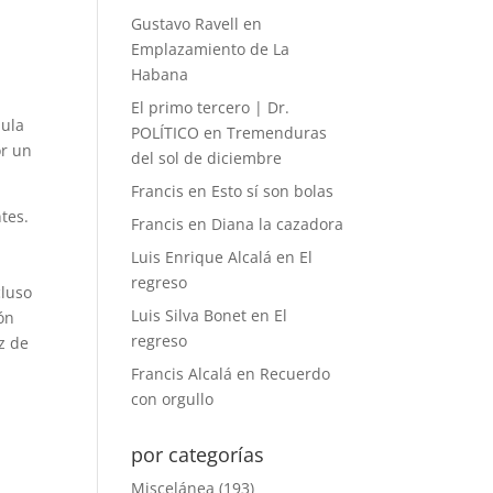
Gustavo Ravell
en
Emplazamiento de La
Habana
El primo tercero | Dr.
mula
POLÍTICO
en
Tremenduras
or un
del sol de diciembre
Francis
en
Esto sí son bolas
tes.
Francis
en
Diana la cazadora
Luis Enrique Alcalá
en
El
regreso
cluso
Luis Silva Bonet
en
El
ón
regreso
z de
Francis Alcalá
en
Recuerdo
con orgullo
por categorías
Miscelánea
(193)