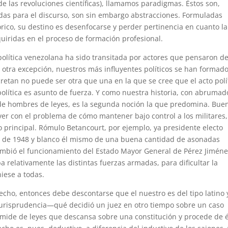
e las revoluciones científicas), llamamos paradigmas. Éstos son,
as para el discurso, son sin embargo abstracciones. Formuladas
ico, su destino es desenfocarse y perder pertinencia en cuanto la
uiridas en el proceso de formación profesional.
 política venezolana ha sido transitada por actores que pensaron d
 otra excepción, nuestros más influyentes políticos se han formad
ecretan no puede ser otra que una en la que se cree que el acto polí
olítica es asunto de fuerza. Y como nuestra historia, con abrumad
e de hombres de leyes, es la segunda noción la que predomina. Bue
e ver con el problema de cómo mantener bajo control a los militares,
o principal. Rómulo Betancourt, por ejemplo, ya presidente electo
 de 1948 y blanco él mismo de una buena cantidad de asonadas
cambió el funcionamiento del Estado Mayor General de Pérez Jimén
 relativamente las distintas fuerzas armadas, para dificultar la
iese a todas.
recho, entonces debe descontarse que el nuestro es del tipo latino 
a jurisprudencia—qué decidió un juez en otro tiempo sobre un caso
ámide de leyes que descansa sobre una constitución y procede de 