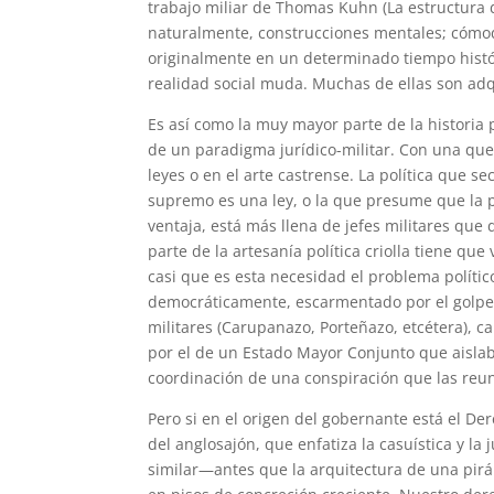
trabajo miliar de Thomas Kuhn (La estructura d
naturalmente, construcciones mentales; cómod
originalmente en un determinado tiempo histór
realidad social muda. Muchas de ellas son adq
Es así como la muy mayor parte de la historia
de un paradigma jurídico-militar. Con una que
leyes o en el arte castrense. La política que s
supremo es una ley, o la que presume que la p
ventaja, está más llena de jefes militares qu
parte de la artesanía política criolla tiene qu
casi que es esta necesidad el problema polític
democráticamente, escarmentado por el golpe
militares (Carupanazo, Porteñazo, etcétera), 
por el de un Estado Mayor Conjunto que aislaba
coordinación de una conspiración que las reun
Pero si en el origen del gobernante está el De
del anglosajón, que enfatiza la casuística y l
similar—antes que la arquitectura de una pir