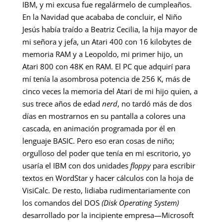
IBM, y mi excusa fue regalármelo de cumpleaños.
En la Navidad que acababa de concluir, el Niño
Jesús había traído a Beatriz Cecilia, la hija mayor de
mi señora y jefa, un Atari 400 con 16 kilobytes de
memoria RAM y a Leopoldo, mi primer hijo, un
Atari 800 con 48K en RAM. El PC que adquirí para
mí tenía la asombrosa potencia de 256 K, más de
cinco veces la memoria del Atari de mi hijo quien, a
sus trece años de edad
nerd
, no tardó más de dos
días en mostrarnos en su pantalla a colores una
cascada, en animación programada por él en
lenguaje BASIC. Pero eso eran cosas de niño;
orgulloso del poder que tenía en mi escritorio, yo
usaría el IBM con dos unidades
floppy
para escribir
textos en WordStar y hacer cálculos con la hoja de
VisiCalc. De resto, lidiaba rudimentariamente con
los comandos del DOS
(Disk Operating System)
desarrollado por la incipiente empresa—Microsoft