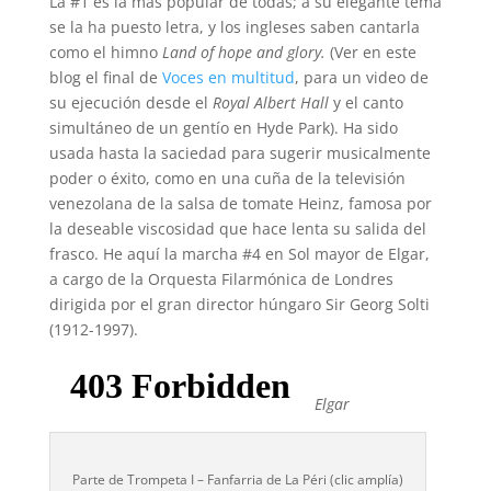
La #1 es la más popular de todas; a su elegante tema
se la ha puesto letra, y los ingleses saben cantarla
como el himno
Land of hope and glory.
(Ver en este
blog el final de
Voces en multitud
, para un video de
su ejecución desde el
Royal Albert Hall
y el canto
simultáneo de un gentío en Hyde Park). Ha sido
usada hasta la saciedad para sugerir musicalmente
poder o éxito, como en una cuña de la televisión
venezolana de la salsa de tomate Heinz, famosa por
la deseable viscosidad que hace lenta su salida del
frasco. He aquí la marcha #4 en Sol mayor de Elgar,
a cargo de la Orquesta Filarmónica de Londres
dirigida por el gran director húngaro Sir Georg Solti
(1912-1997).
Elgar
Parte de Trompeta I – Fanfarria de La Péri (clic amplía)