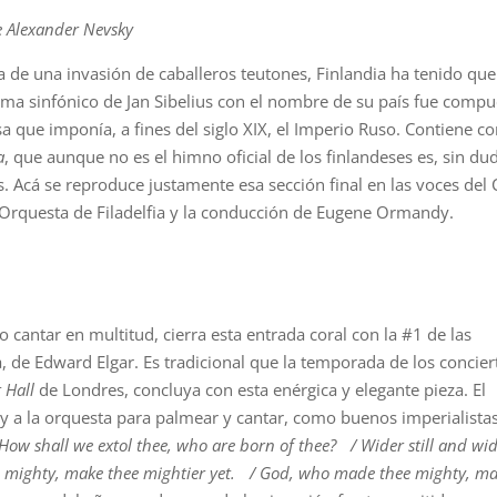
 Alexander Nevsky
ia de una invasión de caballeros teutones, Finlandia ha tenido que
ma sinfónico de Jan Sibelius con el nombre de su país fue compu
a que imponía, a fines del siglo XIX, el Imperio Ruso. Contiene 
a
, que aunque no es el himno oficial de los finlandeses es, sin du
. Acá se reproduce justamente esa sección final en las voces del
Orquesta de Filadelfia y la conducción de Eugene Ormandy.
 cantar en multitud, cierra esta entrada coral con la #1 de las
de Edward Elgar. Es tradicional que la temporada de los concier
 Hall
de Londres, concluya con esta enérgica y elegante pieza. El
 y a la orquesta para palmear y cantar, como buenos imperialistas
How shall we extol thee, who are born of thee? / Wider still and wi
e mighty, make thee mightier yet. / God, who made thee mighty, m