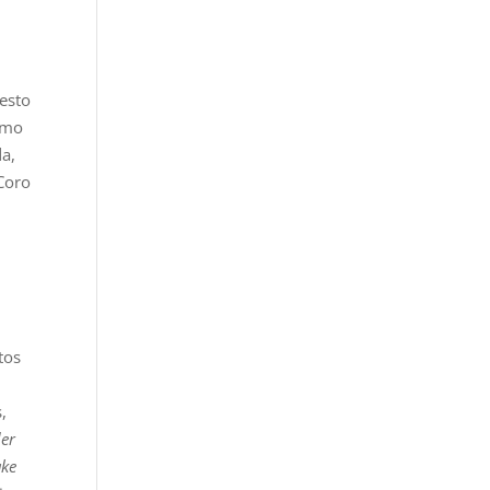
esto
como
da,
 Coro
tos
,
der
ake