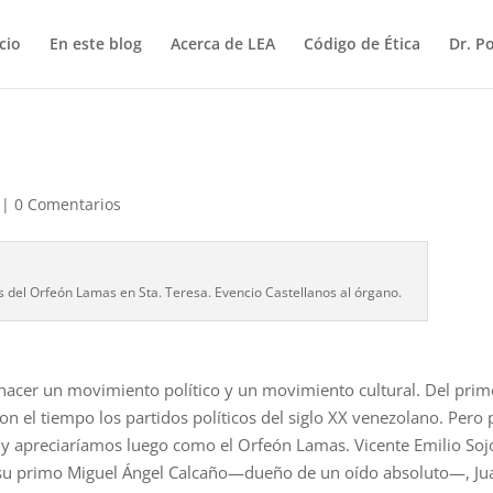
icio
En este blog
Acerca de LEA
Código de Ética
Dr. P
|
0 Comentarios
os del Orfeón Lamas en Sta. Teresa. Evencio Castellanos al órgano.
nacer un movimiento político y un movimiento cultural. Del prim
on el tiempo los partidos políticos del siglo XX venezolano. Pero 
y apreciaríamos luego como el Orfeón Lamas. Vicente Emilio Soj
, su primo Miguel Ángel Calcaño—dueño de un oído absoluto—, Ju