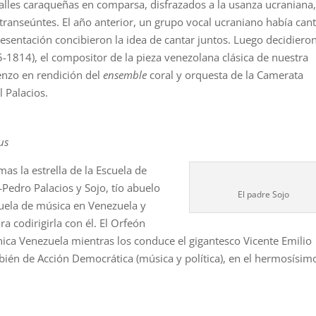
calles caraqueñas en comparsa, disfrazados a la usanza ucraniana,
 transeúntes. El año anterior, un grupo vocal ucraniano había can
resentación concibieron la idea de cantar juntos. Luego decidiero
1814), el compositor de la pieza venezolana clásica de nuestra
enzo en rendición del
ensemble
coral y orquesta de la Camerata
l Palacios.
us
s la estrella de la Escuela de
Pedro Palacios y Sojo, tío abuelo
El padre Sojo
cuela de música en Venezuela y
a codirigirla con él. El Orfeón
ca Venezuela mientras los conduce el gigantesco Vicente Emilio
ién de Acción Democrática (música y política), en el hermosísim