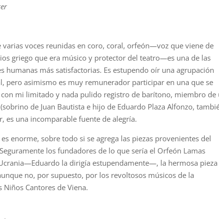
ter
e varias voces reunidas en coro, coral, orfeón—voz que viene de
dios griego que era músico y protector del teatro—es una de las
s humanas más satisfactorias. Es estupendo oír una agrupación
al, pero asimismo es muy remunerador participar en una que se
 con mi limitado y nada pulido registro de barítono, miembro de
(sobrino de Juan Bautista e hijo de Eduardo Plaza Alfonzo, tambi
ar, es una incomparable fuente de alegría.
o es enorme, sobre todo si se agrega las piezas provenientes del
a. Seguramente los fundadores de lo que sería el Orfeón Lamas
 Ucrania—Eduardo la dirigía estupendamente—, la hermosa pieza
unque no, por supuesto, por los revoltosos músicos de la
os Niños Cantores de Viena.