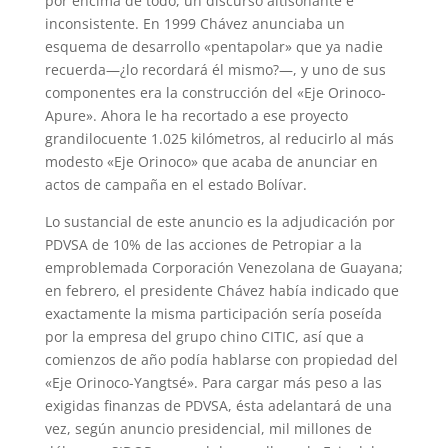
por encima de todo, un discurso altisonante e
inconsistente. En 1999 Chávez anunciaba un
esquema de desarrollo «pentapolar» que ya nadie
recuerda—¿lo recordará él mismo?—, y uno de sus
componentes era la construcción del «Eje Orinoco-
Apure». Ahora le ha recortado a ese proyecto
grandilocuente 1.025 kilómetros, al reducirlo al más
modesto «Eje Orinoco» que acaba de anunciar en
actos de campaña en el estado Bolívar.
Lo sustancial de este anuncio es la adjudicación por
PDVSA de 10% de las acciones de Petropiar a la
emproblemada Corporación Venezolana de Guayana;
en febrero, el presidente Chávez había indicado que
exactamente la misma participación sería poseída
por la empresa del grupo chino CITIC, así que a
comienzos de año podía hablarse con propiedad del
«Eje Orinoco-Yangtsé». Para cargar más peso a las
exigidas finanzas de PDVSA, ésta adelantará de una
vez, según anuncio presidencial, mil millones de