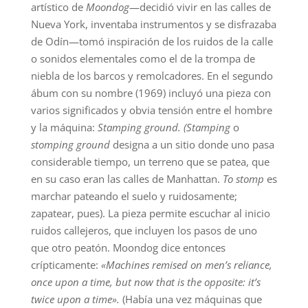
artístico de
Moondog
—decidió vivir en las calles de
Nueva York, inventaba instrumentos y se disfrazaba
de Odín—tomó inspiración de los ruidos de la calle
o sonidos elementales como el de la trompa de
niebla de los barcos y remolcadores. En el segundo
ábum con su nombre (1969) incluyó una pieza con
varios significados y obvia tensión entre el hombre
y la máquina:
Stamping ground. (Stamping
o
stomping ground
designa a un sitio donde uno pasa
considerable tiempo, un terreno que se patea, que
en su caso eran las calles de Manhattan.
To stomp
es
marchar pateando el suelo y ruidosamente;
zapatear, pues). La pieza permite escuchar al inicio
ruidos callejeros, que incluyen los pasos de uno
que otro peatón. Moondog dice entonces
crípticamente:
«Machines remised on men’s reliance,
once upon a time, but now that is the opposite: it’s
twice upon a time».
(Había una vez máquinas que