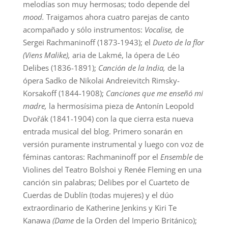
melodías son muy hermosas; todo depende del
mood.
Traigamos ahora cuatro parejas de canto
acompañado y sólo instrumentos:
Vocalise,
de
Sergei Rachmaninoff (1873-1943); el
Dueto de la flor
(Viens Malike),
aria de Lakmé, la ópera de Léo
Delibes (1836-1891);
Canción de la India,
de la
ópera Sadko de Nikolai Andreievitch Rimsky-
Korsakoff (1844-1908);
Canciones que me enseñó mi
madre,
la hermosísima pieza de Antonín Leopold
Dvořák (1841-1904) con la que cierra esta nueva
entrada musical del blog. Primero sonarán en
versión puramente instrumental y luego con voz de
féminas cantoras: Rachmaninoff por el
Ensemble
de
Violines del Teatro Bolshoi y Renée Fleming en una
canción sin palabras; Delibes por el Cuarteto de
Cuerdas de Dublín (todas mujeres) y el dúo
extraordinario de Katherine Jenkins y Kiri Te
Kanawa
(Dame
de la Orden del Imperio Británico);