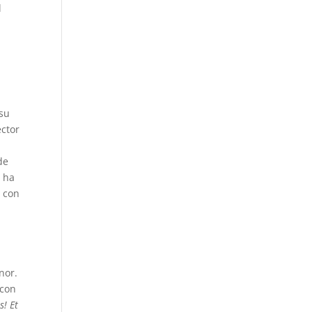
l
su
ector
de
 ha
r con
nor.
 con
s!
Et