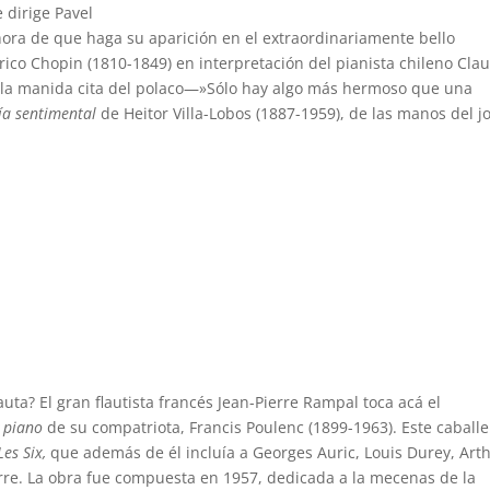
 dirige Pavel
ora de que haga su aparición en el extraordinariamente bello
rico Chopin (1810-1849) en interpretación del pianista chileno Cla
 la manida cita del polaco—»Sólo hay algo más hermoso que una
ía sentimental
de Heitor Villa-Lobos (1887-1959), de las manos del j
uta? El gran flautista francés Jean-Pierre Rampal toca acá el
y piano
de su compatriota, Francis Poulenc (1899-1963). Este caballe
Les Six,
que además de él incluía a Georges Auric, Louis Durey, Art
rre. La obra fue compuesta en 1957, dedicada a la mecenas de la