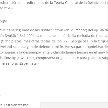
roboración de predicciones de la Teoría General de la Relatividad
er Physik.
pighi
que es la segunda de las
Danzas Eslavas
(en Mi menor) del op. 46 d
ín Dvořák (1841-1904) la que tiene la más bella melodía de toda la
. (Ocho piezas, más otras tantas del op. 72). George Szell y la Orqu
eveland se encargan de defender mi fe. Por su parte, Daniel Hardi
compañar a la despampanante violinista Janine Jansen en el muy 
Tchaikovsky (1840-1893) compusiera originalmente para piano. (Esto
mi señora. ¡Zape, gata!)
y
ré Kostelanetz me