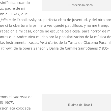
a sinfónica, cuando
El infeccioso disco
mos, padre de mi
umbia CL 747, que
Julieta
de Tchaikovsky, su perfecta obra de juventud, y del otro po
e oí la obertura la primera vez quedé patidifuso, y no me tranqui
grabación a mi casa, donde no escuché otra cosa, para horror de m
 antes que André Rieu mucho por la popularización de la música de
rias instrumentalizadas:
Vissi d’arte,
de la Tosca de Giacomo Puccini
 ta voix
, de la ópera Sansón y Dalila de Camille Saint-Saëns (1835-
s
hemos el
Nocturno
de
43-1907),
El alma del Brasil
rsión acá colocada