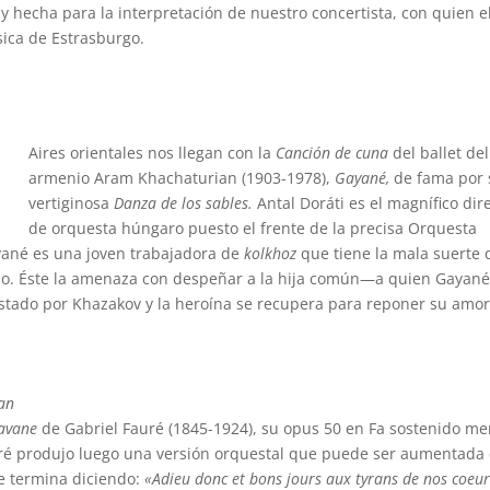
 hecha para la interpretación de nuestro concertista, con quien e
sica de Estrasburgo.
Aires orientales nos llegan con la
Canción de cuna
del ballet del
armenio Aram Khachaturian (1903-1978),
Gayané,
de fama por 
vertiginosa
Danza de los sables.
Antal Doráti es el magnífico dir
de orquesta húngaro puesto el frente de la precisa Orquesta
ayané es una joven trabajadora de
kolkhoz
que tiene la mala suerte 
so. Éste la amenaza con despeñar a la hija común—a quien Gayané
estado por Khazakov y la heroína se recupera para reponer su amo
an
avane
de Gabriel Fauré (1845-1924), su opus 50 en Fa sostenido me
ré produjo luego una versión orquestal que puede ser aumentada
ue termina diciendo:
«Adieu donc et bons jours aux tyrans de nos coeur