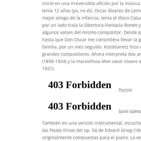
inicié en una irreversible afición por la músic
tenía 12 años (yo, no él). Oscar Álvarez de Le
mejor amigo de la infancia, tenía el disco Col
por un lado traía la Obertura-Fantasía
Romeo y 
algunos valses del mismo compositor. Desde qu
hasta que Don Oscar me consintiera llevar la 
familia, por un mes seguido. Kostelanetz hizo
grandes compositores. Ahora interpreta dos a
(1858-1924) y la maravillosa
Mon coeur s’ouvre a
1921).
Puccini
Saint-Saën
También en una versión instrumental, escuc
las
Piezas líricas
del op. 54 de Edvard Grieg (18
originalmente compuestas para el piano. La ve