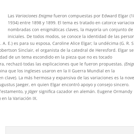
Las
Variaciones Enigma
fueron compuestas por Edward Elgar (1
1934) entre 1898 y 1899. El tema es tratado en catorce variaci
nombradas con enigmáticas claves, la mayoría un conjunto de
iniciales. De todos modos, se conoce la identidad de las perso
A. E.) es para su esposa, Caroline Alice Elgar; la undécima (G. R. S
ertson Sinclair, el organista de la catedral de Heresford. Elgar se
tidad de un tema escondido en la pieza que no es tocado
ra, rechazó todas las explicaciones que le fueron propuestas.
(Eni
na que los ingleses usaron en la II Guerra Mundial en la
 clave). La más hermosa y expansiva de las variaciones es la nov
ugustus Jaeger, en quien Elgar encontró apoyo y consejo sincero.
 Testamento, y
Jäger
significa cazador en alemán. Eugene Ormandy
 en la Variación IX.