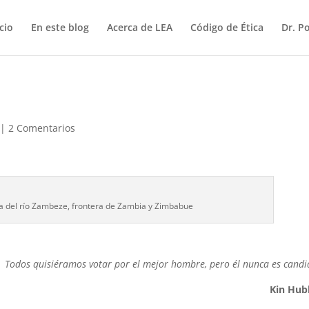
icio
En este blog
Acerca de LEA
Código de Ética
Dr. P
|
2 Comentarios
ia del río Zambeze, frontera de Zambia y Zimbabue
Todos quisiéramos votar por el mejor hombre, pero él nunca es candi
Kin Hub