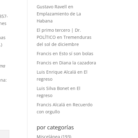
Gustavo Ravell
en
Emplazamiento de La
857-
Habana
ones
El primo tercero | Dr.
POLÍTICO
en
Tremenduras
nas
del sol de diciembre
.)
Francis
en
Esto sí son bolas
Francis
en
Diana la cazadora
gma
Luis Enrique Alcalá
en
El
regreso
ena:
Luis Silva Bonet
en
El
regreso
Francis Alcalá
en
Recuerdo
con orgullo
por categorías
Miscelánea
(193)