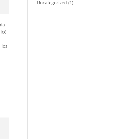
Uncategorized
(1)
nía
licé
i
 los