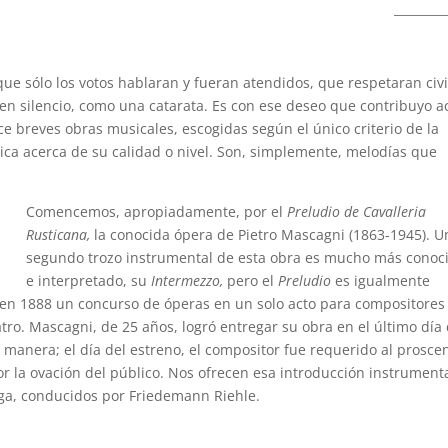
________
que sólo los votos hablaran y fueran atendidos, que respetaran civ
 en silencio, como una catarata. Es con ese deseo que contribuyo a
e breves obras musicales, escogidas según el único criterio de la
ica acerca de su calidad o nivel. Son, simplemente, melodías que
Comencemos, apropiadamente, por el
Preludio
de
Cavalleria
Rusticana,
la conocida ópera de Pietro Mascagni (1863-1945). U
segundo trozo instrumental de esta obra es mucho más conoc
e interpretado, su
Intermezzo,
pero el
Preludio
es igualmente
n 1888 un concurso de óperas en un solo acto para compositores
ro. Mascagni, de 25 años, logró entregar su obra en el último día 
 manera; el día del estreno, el compositor fue requerido al prosce
r la ovación del público. Nos ofrecen esa introducción instrument
aga, conducidos por Friedemann Riehle.