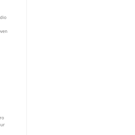
udio
oven
ro
hur