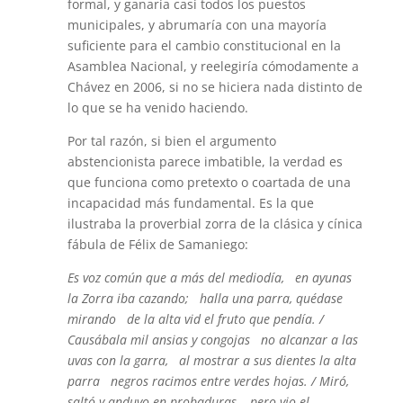
formal, y ganaría casi todos los puestos
municipales, y abrumaría con una mayoría
suficiente para el cambio constitucional en la
Asamblea Nacional, y reelegiría cómodamente a
Chávez en 2006, si no se hiciera nada distinto de
lo que se ha venido haciendo.
Por tal razón, si bien el argumento
abstencionista parece imbatible, la verdad es
que funciona como pretexto o coartada de una
incapacidad más fundamental. Es la que
ilustraba la proverbial zorra de la clásica y cínica
fábula de Félix de Samaniego:
Es voz común que a más del mediodía, en ayunas
la Zorra iba cazando; halla una parra, quédase
mirando de la alta vid el fruto que pendía. /
Causábala mil ansias y congojas no alcanzar a las
uvas con la garra, al mostrar a sus dientes la alta
parra negros racimos entre verdes hojas. / Miró,
saltó y anduvo en probaduras, pero vio el