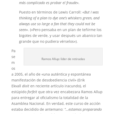
más complicado es probar el fraude».
Puesto en términos de Lewis Carroll:
«But I was
thinking of a plan to dye one’s whiskers green, and
always use so large a fan that they could not be
seen».
(«Pero pensaba en un plan de teñirme los
bigotes de verde, y usar después un abanico tan
grande que no pudiera vérselos»).
Pa
se
Ramos Allup: líder de retiradas
m
os
a 2005, el año de «una auténtica y espontánea
manifestación de desobediencia civil» (Erik
Ekvall
dixit
en reciente artículo iracundo), el
estúpido
forfeit
que otra vez encabezara Ramos Allup
para entregar al oficialismo la totalidad de la
Asamblea Nacional. En verdad, este curso de acción
estaba decidido de antemano:
“…estamos preparando