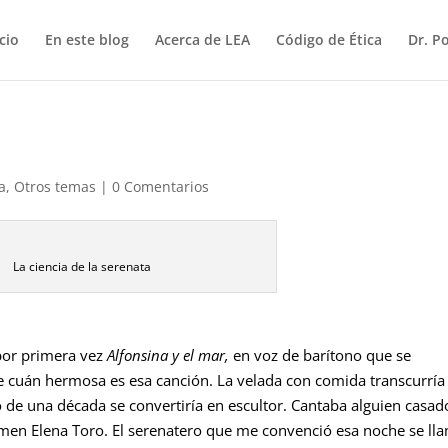
icio
En este blog
Acerca de LEA
Código de Ética
Dr. P
a
,
Otros temas
|
0 Comentarios
La ciencia de la serenata
or primera vez
Alfonsina y el mar,
en voz de barítono que se
e cuán hermosa es esa canción. La velada con comida transcurría
bo de una década se convertiría en escultor. Cantaba alguien casad
armen Elena Toro. El serenatero que me convenció esa noche se ll