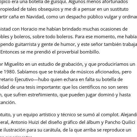
típico era una botella de güisqui. Algunos menos afortunados
propiedad de tales obsequios y me di a pensar en un sustituto
partir caña en Navidad, como un despacho público vulgar y ordinar
mistad con Horacio me habían brindado muchas ocasiones de
obles y boleros, sobre todo boleros. Para ese momento, me había
pendo guitarrista y gente de humor, y este señor también trabaj
y. Entonces se me prendió el proverbial bombillo.
 Miguelito en un estudio de grabación, y que produciríamos un
de 1980. Sabíamos que se trataba de músicos aficionados, pero
retario Ejecutivo—hubo quien echara en falta su botella de
ad de una tesis importante: que los científicos no son seres
n, que sufren estreñimiento, que pueden jugar dominó y hasta
canción.
gratuito, y un equipo artístico y técnico se sumó al complot. Alejan
ral, Antonio Huizi del diseño gráfico del álbum y Pancho Quilici
 ilustración para su carátula, de la que arriba se reproduce un