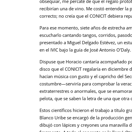
obsequiar, me percaté de que el regalo proto
recibirían una de vino. Me costó entender la 
correcto; no creía que el CONICIT debiera re
Para ese momento, siete años de estrecha a
escucharlo cantando tangos, corridos, pasod
presentado a Miguel Delgado Estévez, un estu
en el IVIC bajo la guía de José Antonio O’Dal
Dispuse que Horacio cantaría acompañado por
disco que el CONICIT regalaría en diciembre 
hacían música con gusto y el capricho del Sec
costumbre—serviría para comprobar la veracid
extraterrestres o anormales, que se enamora
pelota, que se saben la letra de una que otra 
Estos científicos hicieron el trabajo a título 
Blanco Uribe se encargó de la producción gene
dibujó con lápices y creyones una maravilla de