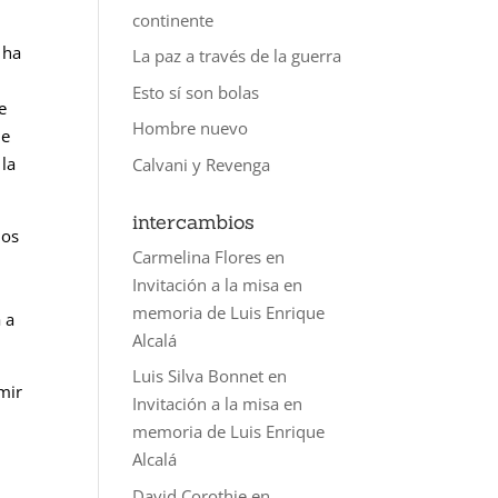
continente
 ha
La paz a través de la guerra
Esto sí son bolas
e
Hombre nuevo
ue
 la
Calvani y Revenga
intercambios
los
Carmelina Flores
en
Invitación a la misa en
memoria de Luis Enrique
a a
Alcalá
Luis Silva Bonnet
en
mir
Invitación a la misa en
memoria de Luis Enrique
Alcalá
David Corothie
en