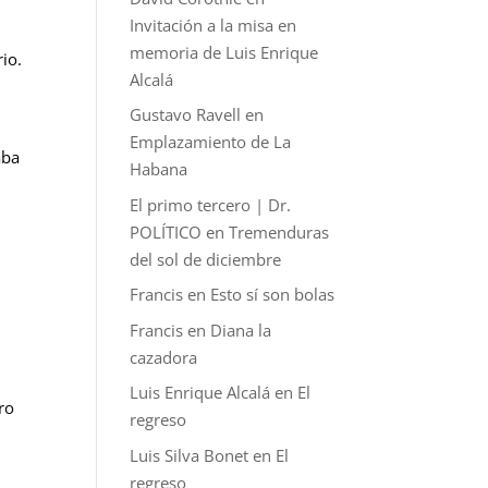
Invitación a la misa en
memoria de Luis Enrique
io.
Alcalá
Gustavo Ravell
en
Emplazamiento de La
aba
Habana
El primo tercero | Dr.
POLÍTICO
en
Tremenduras
del sol de diciembre
Francis
en
Esto sí son bolas
Francis
en
Diana la
cazadora
Luis Enrique Alcalá
en
El
dro
regreso
Luis Silva Bonet
en
El
regreso