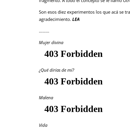
fragmento. A todo el concepto se le llamó
Otr
Son esos diez experimentos los que acá se trae
agradecimiento.
LEA
………
Mujer divina
¿Qué dirías de mí?
Malena
Vida