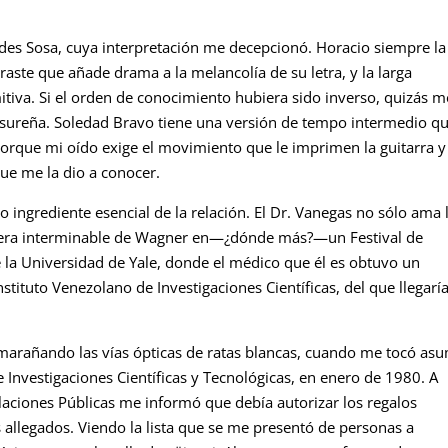
des Sosa, cuya interpretación me decepcionó. Horacio siempre la
raste que añade drama a la melancolía de su letra, y la larga
iva. Si el orden de conocimiento hubiera sido inverso, quizás m
a sureña. Soledad Bravo tiene una versión de tempo intermedio q
orque mi oído exige el movimiento que le imprimen la guitarra y
ue me la dio a conocer.
o ingrediente esencial de la relación. El Dr. Vanegas no sólo ama 
pera interminable de Wagner en—¿dónde más?—un Festival de
la Universidad de Yale, donde el médico que él es obtuvo un
nstituto Venezolano de Investigaciones Científicas, del que llegarí
senmarañando las vías ópticas de ratas blancas, cuando me tocó asu
e Investigaciones Científicas y Tecnológicas, en enero de 1980. A
aciones Públicas me informó que debía autorizar los regalos
s allegados. Viendo la lista que se me presentó de personas a