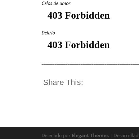
Celos de amor
Delirio
____________________________________________
Share This:
Diseñado por
Elegant Themes
| Desarrolla