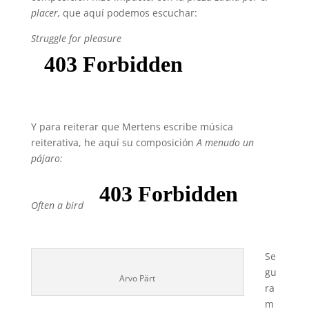
placer,
que aquí podemos escuchar:
Struggle for pleasure
Y para reiterar que Mertens escribe música
reiterativa, he aquí su composición
A menudo un
pájaro:
Often a bird
Se
gu
Arvo Pärt
ra
m