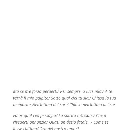
Ma se m’è forza perderti/ Per sempre, o luce mia,/ A te
verrà il mio palpito/ Sotto qual ciel tu sia,/ Chiusa la tua
memoria/ Nell’intimo del cor./ Chiusa nell’intimo del cor.
Ed or qual reo presagio/ Lo spirito m’assale,/ Che il
rivederti annunzia/ Quasi un desio fatale…/ Come se
fosse l’ultima/ Ora del nostro amor?