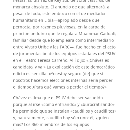
fiestas: su disfraz de Rey Sol, de
L’État c’est moi,
de
monarca absoluto. El anuncio de que alternará, a
pesar de todo, este embozo con el de mediador
humanitario en Libia—apropiado desde que
pernocta, por razones pluviosas, en la carpa de
príncipe beduino que le regalara Muammar Gaddafi;
familiar desde que lo empleara como intermediario
entre Álvaro Uribe y las FARC—, fue hecho en el acto
de juramentación de los equipos estadales del PSUV
en el Teatro Teresa Carreño. Allí dijo: «¡Chávez es
candidato, y ya!» La explicación de este democrático
edicto es sencilla:
«Yo estoy seguro [de] que si
nosotros hacemos elecciones internas sería perder
el tiempo ¿Para qué vamos a perder el tiempo?»
Chávez estima que el PSUV debe ser sacudido,
porque al irse «como enfriando» y «burocratizando»
ha permitido que se instalen «caudillos y caudillitos»
y, naturalmente, caudillo hay sólo uno: él, ¿quién
más? Los 360 miembros de los equipos