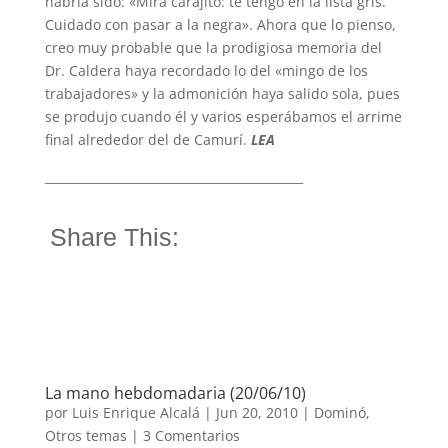
habría sido: «Mira carajito: te tengo en la lista gris.
Cuidado con pasar a la negra». Ahora que lo pienso,
creo muy probable que la prodigiosa memoria del
Dr. Caldera haya recordado lo del «mingo de los
trabajadores» y la admonición haya salido sola, pues
se produjo cuando él y varios esperábamos el arrime
final alrededor del de Camurí.
LEA
___________________________________________
Share This:
La mano hebdomadaria (20/06/10)
por
Luis Enrique Alcalá
|
Jun 20, 2010
|
Dominó
,
Otros temas
|
3 Comentarios