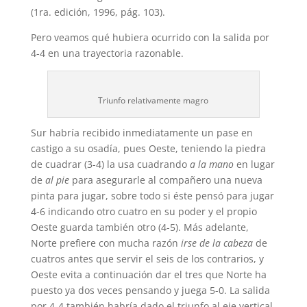
(1ra. edición, 1996, pág. 103).
Pero veamos qué hubiera ocurrido con la salida por
4-4 en una trayectoria razonable.
Triunfo relativamente magro
Sur habría recibido inmediatamente un pase en
castigo a su osadía, pues Oeste, teniendo la piedra
de cuadrar (3-4) la usa cuadrando
a la mano
en lugar
de
al pie
para asegurarle al compañero una nueva
pinta para jugar, sobre todo si éste pensó para jugar
4-6 indicando otro cuatro en su poder y el propio
Oeste guarda también otro (4-5). Más adelante,
Norte prefiere con mucha razón
irse de la cabeza
de
cuatros antes que servir el seis de los contrarios, y
Oeste evita a continuación dar el tres que Norte ha
puesto ya dos veces pensando y juega 5-0. La salida
por 4-4 también habría dado el triunfo al eje vertical,