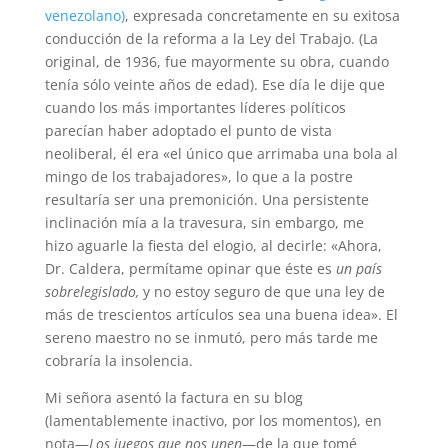
venezolano)
, expresada concretamente en su exitosa
conducción de la reforma a la Ley del Trabajo. (La
original, de 1936, fue mayormente su obra, cuando
tenía sólo veinte años de edad). Ese día le dije que
cuando los más importantes líderes políticos
parecían haber adoptado el punto de vista
neoliberal, él era «el único que arrimaba una bola al
mingo de los trabajadores», lo que a la postre
resultaría ser una premonición. Una persistente
inclinación mía a la travesura, sin embargo, me
hizo aguarle la fiesta del elogio, al decirle: «Ahora,
Dr. Caldera, permítame opinar que éste es
un país
sobrelegislado,
y no estoy seguro de que una ley de
más de trescientos artículos sea una buena idea». El
sereno maestro no se inmutó, pero más tarde me
cobraría la insolencia.
Mi señora asentó la factura en su blog
(lamentablemente inactivo, por los momentos), en
nota—
Los juegos que nos unen
—de la que tomé