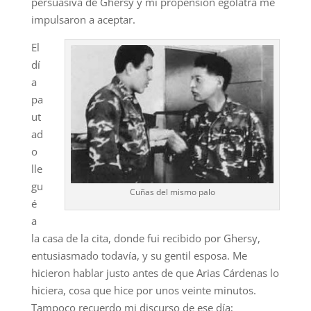
persuasiva de Ghersy y mi propensión ególatra me
impulsaron a aceptar.
El
dí
a
pa
ut
ad
o
lle
gu
Cuñas del mismo palo
é
a
la casa de la cita, donde fui recibido por Ghersy,
entusiasmado todavía, y su gentil esposa. Me
hicieron hablar justo antes de que Arias Cárdenas lo
hiciera, cosa que hice por unos veinte minutos.
Tampoco recuerdo mi discurso de ese día;