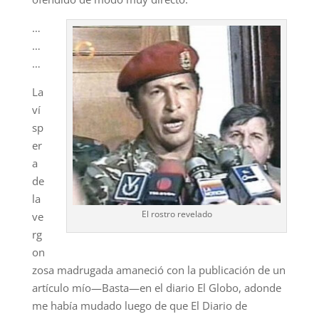
…
…
…
La
ví
sp
er
a
de
la
El rostro revelado
ve
rg
on
zosa madrugada amaneció con la publicación de un
artículo mío—Basta—en el diario El Globo, adonde
me había mudado luego de que El Diario de