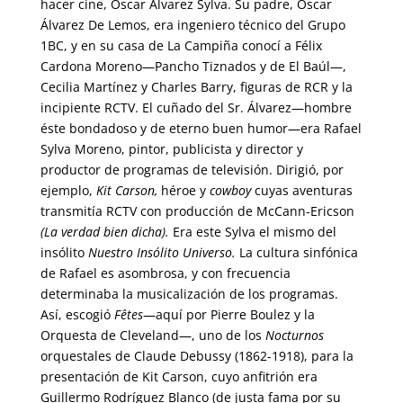
hacer cine, Oscar Álvarez Sylva. Su padre, Oscar
Álvarez De Lemos, era ingeniero técnico del Grupo
1BC, y en su casa de La Campiña conocí a Félix
Cardona Moreno—Pancho Tiznados y de El Baúl—,
Cecilia Martínez y Charles Barry, figuras de RCR y la
incipiente RCTV. El cuñado del Sr. Álvarez—hombre
éste bondadoso y de eterno buen humor—era Rafael
Sylva Moreno, pintor, publicista y director y
productor de programas de televisión. Dirigió, por
ejemplo,
Kit Carson,
héroe y
cowboy
cuyas aventuras
transmitía RCTV con producción de McCann-Ericson
(La verdad bien dicha).
Era este Sylva el mismo del
insólito
Nuestro Insólito Universo.
La cultura sinfónica
de Rafael es asombrosa, y con frecuencia
determinaba la musicalización de los programas.
Así, escogió
Fêtes
—aquí por Pierre Boulez y la
Orquesta de Cleveland—, uno de los
Nocturnos
orquestales de Claude Debussy (1862-1918), para la
presentación de Kit Carson, cuyo anfitrión era
Guillermo Rodríguez Blanco (de justa fama por su