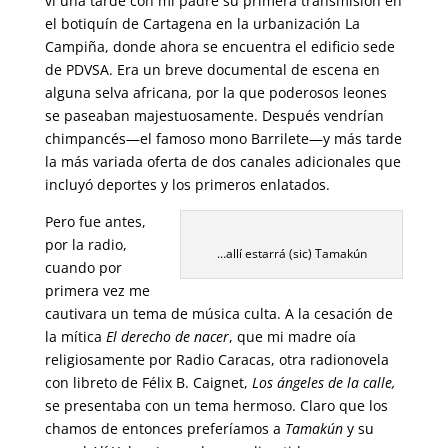
vi una tarde con mi padre su primera transmisión en
el botiquín de Cartagena en la urbanización La
Campiña, donde ahora se encuentra el edificio sede
de PDVSA. Era un breve documental de escena en
alguna selva africana, por la que poderosos leones
se paseaban majestuosamente. Después vendrían
chimpancés—el famoso mono Barrilete—y más tarde
la más variada oferta de dos canales adicionales que
incluyó deportes y los primeros enlatados.
Pero fue antes,
por la radio,
…allí estarrá (sic) Tamakún
cuando por
primera vez me
cautivara un tema de música culta. A la cesación de
la mítica
El derecho de nacer
, que mi madre oía
religiosamente por Radio Caracas, otra radionovela
con libreto de Félix B. Caignet,
Los ángeles de la calle,
se presentaba con un tema hermoso. Claro que los
chamos de entonces preferíamos a
Tamakún
y su