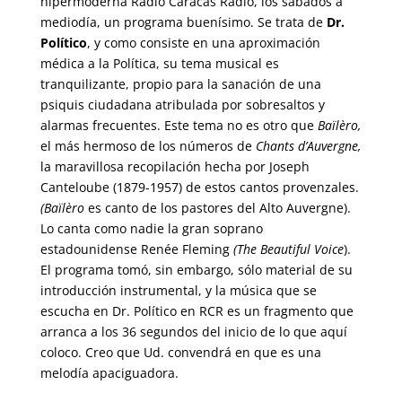
hipermoderna Radio Caracas Radio, los sábados a
mediodía, un programa buenísimo. Se trata de
Dr.
Político
, y como consiste en una aproximación
médica a la Política, su tema musical es
tranquilizante, propio para la sanación de una
psiquis ciudadana atribulada por sobresaltos y
alarmas frecuentes. Este tema no es otro que
Baïlèro
,
el más hermoso de los números de
Chants d’Auvergne,
la maravillosa recopilación hecha por Joseph
Canteloube (1879-1957) de estos cantos provenzales.
(
Baïlèro
es canto de los pastores del Alto Auvergne).
Lo canta como nadie la gran soprano
estadounidense Renée Fleming
(The Beautiful Voice
).
El programa tomó, sin embargo, sólo material de su
introducción instrumental, y la música que se
escucha en
Dr. Político en RCR
es un fragmento que
arranca a los 36 segundos del inicio de lo que aquí
coloco. Creo que Ud. convendrá en que es una
melodía apaciguadora.