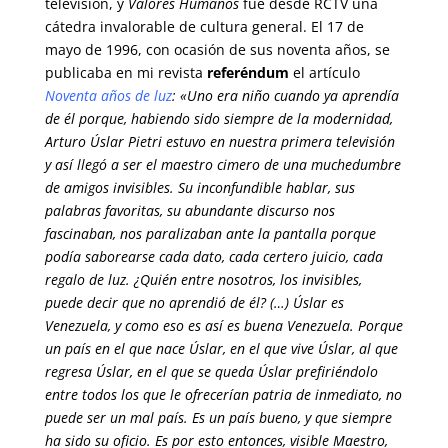
televisión, y
Valores Humanos
fue desde RCTV una
cátedra invalorable de cultura general. El 17 de
mayo de 1996, con ocasión de sus noventa años, se
publicaba en mi revista
referéndum
el artículo
Noventa años de luz
: «Uno era niño cuando ya aprendía
de él porque, habiendo sido siempre de la modernidad,
Arturo Úslar Pietri estuvo en nuestra primera televisión
y así llegó a ser el maestro cimero de una muchedumbre
de amigos invisibles. Su inconfundible hablar, sus
palabras favoritas, su abundante discurso nos
fascinaban, nos paralizaban ante la pantalla porque
podía saborearse cada dato, cada certero juicio, cada
regalo de luz. ¿Quién entre nosotros, los invisibles,
puede decir que no aprendió de él? (…) Úslar es
Venezuela, y como eso es así es buena Venezuela. Porque
un país en el que nace Úslar, en el que vive Úslar, al que
regresa Úslar, en el que se queda Úslar prefiriéndolo
entre todos los que le ofrecerían patria de inmediato, no
puede ser un mal país. Es un país bueno, y que siempre
ha sido su oficio. Es por esto entonces, visible Maestro,