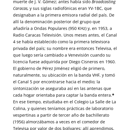
muerte de J. V. Gómez; antes había sido
Broadcasting
Caracas,
y sus siglas radiofónicas eran YV-1BC, que
designaban a la primera emisora radial del país. De
allí la denominación posterior del grupo que
añadiría a Ondas Populares (950 KHz) y, en 1953, a
Radio Caracas Televisión. Unos meses antes, el Canal
4 se había establecido como la primera televisora
privada del país; su nombre era entonces Televisa, el
que luego sería cambiado a Venevisión cuando su
licencia fuese adquirida por Diego Cisneros en 1960.
El gobierno de Pérez Jiménez eligió de primero,
naturalmente, su ubicación en la banda VHF, y tomó
el Canal 5 por encontrarse hacia el medio; la
sintonización se aseguraba así en las antenas que
cada hogar orientaba para captar la banda entera.
*
En ese tiempo, estudiaba en el Colegio La Salle de La
Colina, y quienes teníamos prácticas de laboratorio
vespertinas a partir de tercer año de bachillerato
(1956) almorzábamos a veces en el comedor de
Televisa por valor de dos bolívares; allí aprendimos,