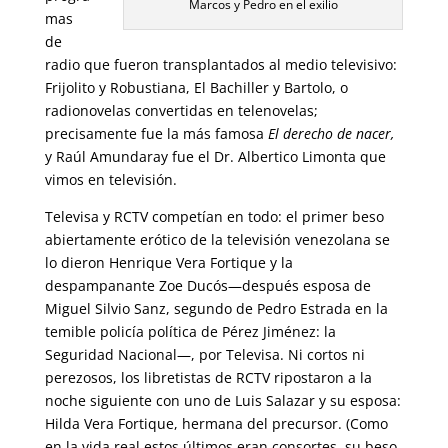
Marcos y Pedro en el exilio
mas
de
radio que fueron transplantados al medio televisivo:
Frijolito y Robustiana, El Bachiller y Bartolo, o
radionovelas convertidas en telenovelas;
precisamente fue la más famosa
El derecho de nacer,
y Raúl Amundaray fue el Dr. Albertico Limonta que
vimos en televisión.
Televisa y RCTV competían en todo: el primer beso
abiertamente erótico de la televisión venezolana se
lo dieron Henrique Vera Fortique y la
despampanante Zoe Ducós—después esposa de
Miguel Silvio Sanz, segundo de Pedro Estrada en la
temible policía política de Pérez Jiménez: la
Seguridad Nacional—, por Televisa. Ni cortos ni
perezosos, los libretistas de RCTV ripostaron a la
noche siguiente con uno de Luis Salazar y su esposa:
Hilda Vera Fortique, hermana del precursor. (Como
en la vida real estos últimos eran consortes, su beso