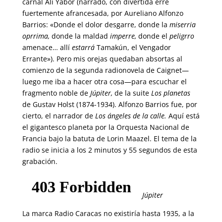
carnal Alí Yabor (narrado, con divertida erre
fuertemente afrancesada, por Aureliano Alfonzo
Barrios: «Donde el dolor desgarre, donde la
miserria
oprrima,
donde la maldad
imperre,
donde el
peligrro
amenace… allí
estarrá
Tamakún, el Vengador
Errante»). Pero mis orejas quedaban absortas al
comienzo de la segunda radionovela de Caignet—
luego me iba a hacer otra cosa—para escuchar el
fragmento noble de
Júpiter,
de la suite
Los planetas
de Gustav Holst (1874-1934). Alfonzo Barrios fue, por
cierto, el narrador de
Los ángeles de la calle.
Aquí está
el gigantesco planeta por la Orquesta Nacional de
Francia bajo la batuta de Lorin Maazel. El tema de la
radio se inicia a los 2 minutos y 55 segundos de esta
grabación.
Júpiter
La marca Radio Caracas no existiría hasta 1935, a la