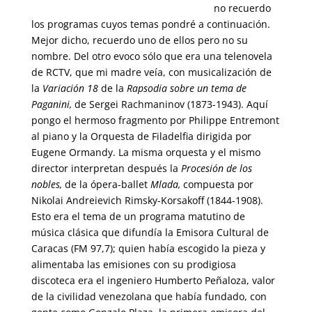
no recuerdo
los programas cuyos temas pondré a continuación.
Mejor dicho, recuerdo uno de ellos pero no su
nombre. Del otro evoco sólo que era una telenovela
de RCTV, que mi madre veía, con musicalización de
la
Variación 18
de la
Rapsodia sobre un tema de
Paganini,
de Sergei Rachmaninov (1873-1943). Aquí
pongo el hermoso fragmento por Philippe Entremont
al piano y la Orquesta de Filadelfia dirigida por
Eugene Ormandy. La misma orquesta y el mismo
director interpretan después la
Procesión de los
nobles,
de la ópera-ballet
Mlada,
compuesta por
Nikolai Andreievich Rimsky-Korsakoff (1844-1908).
Esto era el tema de un programa matutino de
música clásica que difundía la Emisora Cultural de
Caracas (FM 97,7); quien había escogido la pieza y
alimentaba las emisiones con su prodigiosa
discoteca era el ingeniero Humberto Peñaloza, valor
de la civilidad venezolana que había fundado, con