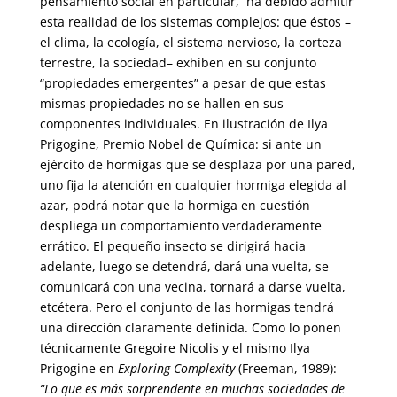
pensamiento social en particular, ha debido admitir
esta realidad de los sistemas complejos: que éstos –
el clima, la ecología, el sistema nervioso, la corteza
terrestre, la sociedad– exhiben en su con­junto
“propiedades emergentes” a pesar de que estas
mismas propieda­des no se hallen en sus
componentes individuales. En ilustración de Ilya
Prigogine, Premio Nobel de Química: si ante un
ejército de hormigas que se desplaza por una pared,
uno fija la atención en cualquier hormiga ele­gida al
azar, podrá notar que la hormiga en cuestión
despliega un com­portamiento verdaderamente
errático. El pequeño insecto se dirigirá hacia
adelante, luego se detendrá, dará una vuelta, se
comunicará con una vecina, tornará a darse vuelta,
etcétera. Pero el conjunto de las hor­migas tendrá
una dirección claramente definida. Como lo ponen
técni­camente Gregoire Nicolis y el mismo Ilya
Prigogine en
Exploring Com­plexity
(Freeman, 1989):
“Lo que es más sorprendente en muchas socie­dades de