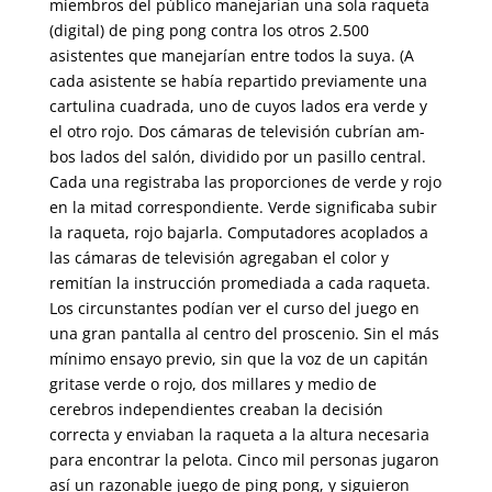
miembros del público manejarían una sola raqueta
(digital) de ping pong contra los otros 2.500
asistentes que manejarían entre todos la suya. (A
cada asis­tente se había repartido previamente una
cartulina cuadrada, uno de cu­yos lados era verde y
el otro rojo. Dos cámaras de televisión cubrían am­
bos lados del salón, dividido por un pasillo central.
Cada una registraba las proporciones de verde y rojo
en la mitad correspondiente. Verde sig­nificaba subir
la raqueta, rojo bajarla. Computadores acoplados a
las cámaras de televisión agregaban el color y
remitían la instrucción pro­mediada a cada raqueta.
Los circunstantes podían ver el curso del juego en
una gran pantalla al centro del proscenio. Sin el más
mínimo ensayo previo, sin que la voz de un capitán
gritase verde o rojo, dos millares y medio de
cerebros independientes creaban la decisión
correcta y envia­ban la raqueta a la altura necesaria
para encontrar la pelota. Cinco mil personas jugaron
así un razonable juego de ping pong, y siguieron