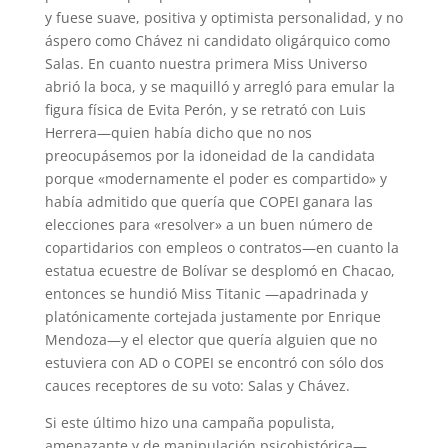
y fuese suave, positiva y optimista personalidad, y no
áspero como Chávez ni candidato oligárquico como
Salas. En cuanto nuestra primera Miss Universo
abrió la boca, y se maquilló y arregló para emular la
figura física de Evita Perón, y se retrató con Luis
Herrera—quien había dicho que no nos
preocupásemos por la idoneidad de la candidata
porque «modernamente el poder es compartido» y
había admitido que quería que COPEI ganara las
elecciones para «resolver» a un buen número de
copartidarios con empleos o contratos—en cuanto la
estatua ecuestre de Bolívar se desplomó en Chacao,
entonces se hundió Miss Titanic —apadrinada y
platónicamente cortejada justamente por Enrique
Mendoza—y el elector que quería alguien que no
estuviera con AD o COPEI se encontró con sólo dos
cauces receptores de su voto: Salas y Chávez.
Si este último hizo una campaña populista,
amenazante y de manipulación psicohistórica—