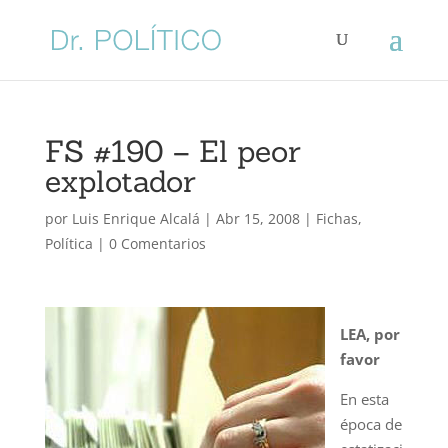
FS #190 – El peor
explotador
por
Luis Enrique Alcalá
|
Abr 15, 2008
|
Fichas
,
Política
|
0 Comentarios
LEA, por
favor
En esta
época de