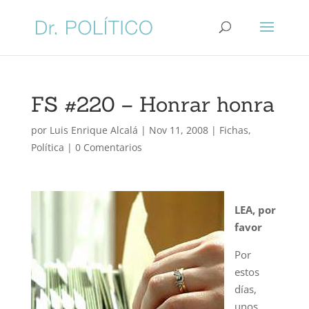
FS #220 – Honrar honra
por
Luis Enrique Alcalá
|
Nov 11, 2008
|
Fichas
,
Política
|
0 Comentarios
LEA, por
favor
Por
estos
días,
unos