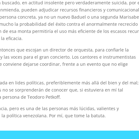
uscado, en actitud insolente pero verdaderamente suicida, por 
a enmienda, pueden adjudicar recursos financieros y comunicaciona
 persona concreta, ya no un nuevo Baduel o una segunda Marisabe
ucho la probabilidad del éxito contra el anormalmente recrecido
 de esa monta permitiría el uso más eficiente de los escasos recu
la eficacia.
ntonces que escojan un director de orquesta, para confiarle la
 las voces para el gran concierto. Los cantores e instrumentistas
 conviene dejarse coordinar, frente a un evento que no elige
a en lides políticas, preferiblemente más allá del bien y del mal
es no se sorprenderán de conocer que, si estuviera en mí tal
la persona de Teodoro Petkoff.
ncia, pero es una de las personas más lúcidas, valientes y
 política venezolana. Por mí, que tome la batuta.