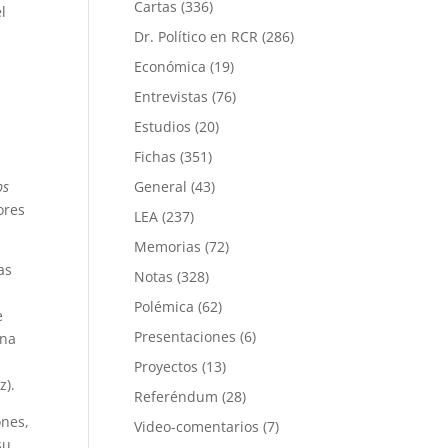
Cartas
(336)
l
Dr. Político en RCR
(286)
Económica
(19)
Entrevistas
(76)
Estudios
(20)
Fichas
(351)
ps
General
(43)
ores
LEA
(237)
Memorias
(72)
as
Notas
(328)
Polémica
(62)
e
Presentaciones
(6)
una
Proyectos
(13)
z).
Referéndum
(28)
ones,
Video-comentarios
(7)
su