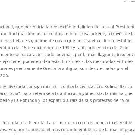
………
ional, que permitiría la reelección indefinida del actual Presiden
xactitud (ha sido hecha confusa e imprecisa adrede, a través de la
la más bella. Es igualmente obvio que no respeta el límite establec
éndum del 15 de diciembre de 1999 y ratificado en otro del 2 de
iento se ha caracterizado, además, por la más flagrante insolenc
s ejercer el poder en demasía. En síntesis, las mesuradas virtudes
 cuna es precisamente Grecia la antigua, son despreciadas por el
rado.
y divertida consigo misma—contra la civilización. Rufino Blanco
ocracia”, para referirse a la autocracia gomecista, la misma que
ello y La Rotunda y los expatrió a raíz de sus protestas de 1928.
 Rotunda a La Piedrita. La primera era con frecuencia irreversible:
ivos. Era, por supuesto, el más rotundo emblema de la más implac