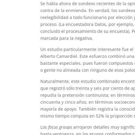
Se habla ahora de sondeos recientes de la opi
contra de la enmienda. En verdad, los sondeos
reelegibilidad a todo funcionario por elección
proceso. (La encuestadora Datos, por ejemplo, 
concluido el procesamiento de su encuesta). P
marcada para la negativa.
Un estudio particularmente interesante fue el 
Alberto Camardiel. Este esfuerzo combinó una 
bastante especiales, pues fueron compuestos 
o gente no alineada con ninguno de esos polos
Naturalmente, este estudio combinado encontr
que registró sólo treinta y seis por ciento de
repudia la pretensión continuista; en términos
cincuenta y cinco años; en términos socioec
mayoría de apoyo. También registra la conocid
mismo tiempo computa en 52% la proporción d
Los
focus groups
arrojaron detalles muy signific
hasta vergüenza, en los grupos conformados co