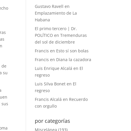
o
Gustavo Ravell
en
echo
Emplazamiento de La
Habana
El primo tercero | Dr.
ras
POLÍTICO
en
Tremenduras
ras
del sol de diciembre
en
Francis
en
Esto sí son bolas
Francis
en
Diana la cazadora
l de
Luis Enrique Alcalá
en
El
a su
regreso
Luis Silva Bonet
en
El
a
regreso
buen
Francis Alcalá
en
Recuerdo
r sus
con orgullo
por categorías
toma
Miscelánea
(193)