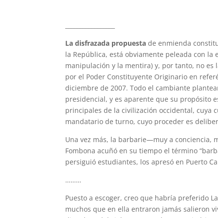
_________________
La disfrazada propuesta
de enmienda constituc
la República, está obviamente peleada con la e
manipulación y la mentira) y, por tanto, no es 
por el Poder Constituyente Originario en refer
diciembre de 2007. Todo el cambiante planteam
presidencial, y es aparente que su propósito e
principales de la civilización occidental, cuya
mandatario de turno, cuyo proceder es delibe
Una vez más, la barbarie—muy a conciencia, mu
Fombona acuñó en su tiempo el término “barbar
persiguió estudiantes, los apresó en Puerto Cab
………
Puesto a escoger, creo que habría preferido La
muchos que en ella entraron jamás salieron v