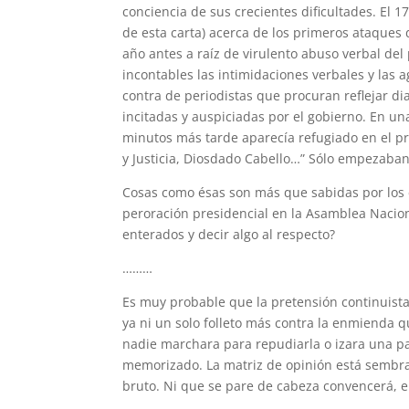
conciencia de sus crecientes dificultades. El 
de esta carta) acerca de los primeros ataques d
año antes a raíz de virulento abuso verbal del
incontables las intimidaciones verbales y las a
contra de periodistas que procuran reflejar d
incitadas y auspiciadas por el gobierno. En u
minutos más tarde aparecía refugiado en el prop
y Justicia, Diosdado Cabello…” Sólo empezaba
Cosas como ésas son más que sabidas por los
peroración presidencial en la Asamblea Nacio
enterados y decir algo al respecto?
………
Es muy probable que la pretensión continuist
ya ni un solo folleto más contra la enmienda
nadie marchara para repudiarla o izara una p
memorizado. La matriz de opinión está sembra
bruto. Ni que se pare de cabeza convencerá, en