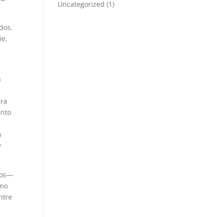
Uncategorized
(1)
dos.
ie,
a
era
ento
n
y
dos—
omo
ntre