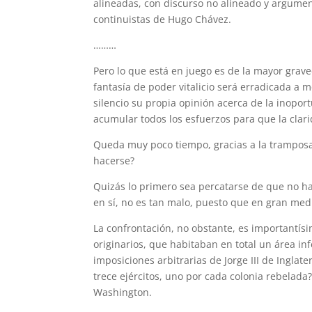
alineadas, con discurso no alineado y argument
continuistas de Hugo Chávez.
………
Pero lo que está en juego es de la mayor grav
fantasía de poder vitalicio será erradicada a
silencio su propia opinión acerca de la inopo
acumular todos los esfuerzos para que la clar
Queda muy poco tiempo, gracias a la tramposa
hacerse?
Quizás lo primero sea percatarse de que no ha
en sí, no es tan malo, puesto que en gran med
La confrontación, no obstante, es importantís
originarios, que habitaban en total un área in
imposiciones arbitrarias de Jorge III de Inglat
trece ejércitos, uno por cada colonia rebelad
Washington.