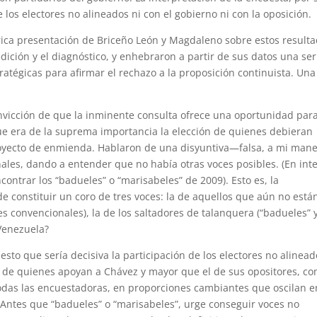
e los electores no alineados ni con el gobierno ni con la oposición.
 rica presentación de Briceño León y Magdaleno sobre estos resulta
ición y el diagnóstico, y enhebraron a partir de sus datos una ser
tégicas para afirmar el rechazo a la proposición continuista. Una
nvicción de que la inminente consulta ofrece una oportunidad par
ue era de la suprema importancia la elección de quienes debieran
oyecto de enmienda. Hablaron de una disyuntiva—falsa, a mi man
ales, dando a entender que no había otras voces posibles. (En int
ntrar los “badueles” o “marisabeles” de 2009). Esto es, la
 constituir un coro de tres voces: la de aquellos que aún no está
res convencionales), la de los saltadores de talanquera (“badueles” 
 Venezuela?
sto que sería decisiva la participación de los electores no alinea
 de quienes apoyan a Chávez y mayor que el de sus opositores, c
odas las encuestadoras, en proporciones cambiantes que oscilan e
Antes que “badueles” o “marisabeles”, urge conseguir voces no