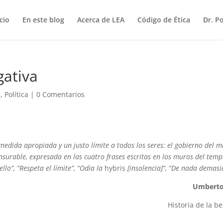
icio
En este blog
Acerca de LEA
Código de Ética
Dr. P
gativa
s
,
Política
|
0 Comentarios
medida apropiada y un justo límite a todos los seres: el gobierno del 
surable, expresada en las cuatro frases escritas en los muros del temp
llo”, “Respeta el límite”, “Odia la
hybris
[insolencia]”, “De nada demasi
Umberto
Historia de la be