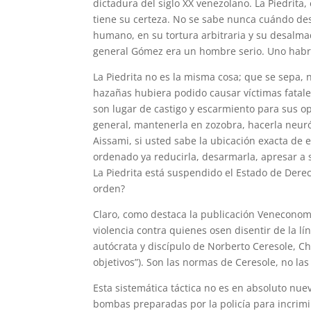
dictadura del siglo XX venezolano. La Piedrita,
tiene su certeza. No se sabe nunca cuándo de
humano, en su tortura arbitraria y su desalma
general Gómez era un hombre serio. Uno habrí
La Piedrita no es la misma cosa; que se sepa,
hazañas hubiera podido causar víctimas fatales
son lugar de castigo y escarmiento para sus op
general, mantenerla en zozobra, hacerla neuró
Aissami, si usted sabe la ubicación exacta de 
ordenado ya reducirla, desarmarla, apresar a s
La Piedrita está suspendido el Estado de Dere
orden?
Claro, como destaca la publicación Veneconom
violencia contra quienes osen disentir de la l
autócrata y discípulo de Norberto Ceresole, Ch
objetivos”). Son las normas de Ceresole, no las
Esta sistemática táctica no es en absoluto n
bombas preparadas por la policía para incrimi