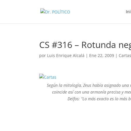
In
CS #316 – Rotunda ne
por
Luis Enrique Alcalá
|
Ene 22, 2009
|
Carta
Según la mitología, Zeus había asignado una 
coincide así con una armonía precisa y men
Delfos: “Lo más exacto es lo más be