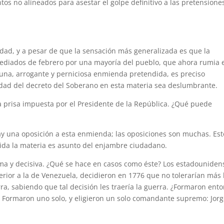
os no alineados para asestar el golpe definitivo a las pretensione
edad, y a pesar de que la sensación más generalizada es que la
 mediados de febrero por una mayoría del pueblo, que ahora rumia 
rtuna, arrogante y perniciosa enmienda pretendida, es preciso
idad del decreto del Soberano en esta materia sea deslumbrante.
 prisa impuesta por el Presidente de la República. ¿Qué puede
y una oposición a esta enmienda; las oposiciones son muchas. Est
ida la materia es asunto del enjambre ciudadano.
ima y decisiva. ¿Qué se hace en casos como éste? Los estadouniden
ferior a la de Venezuela, decidieron en 1776 que no tolerarían más 
erra, sabiendo que tal decisión les traería la guerra. ¿Formaron ent
a? Formaron uno solo, y eligieron un solo comandante supremo: Jor