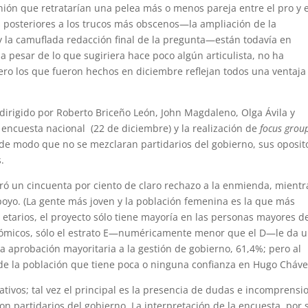
nión que retratarían una pelea más o menos pareja entre el pro y e
 posteriores a los trucos más obscenos—la ampliación de la
 y la camuflada redacción final de la pregunta—están todavía en
a pesar de lo que sugiriera hace poco algún articulista, no ha
ero los que fueron hechos en diciembre reflejan todos una ventaja
dirigido por Roberto Briceño León, John Magdaleno, Olga Ávila y
encuesta nacional (22 de diciembre) y la realización de
focus grou
de modo que no se mezclaran partidarios del gobierno, sus oposit
.
ó un cincuenta por ciento de claro rechazo a la enmienda, mientr
 apoyo. (La gente más joven y la población femenina es la que más
 etarios, el proyecto sólo tiene mayoría en las personas mayores d
onómicos, sólo el estrato E—numéricamente menor que el D—le da 
a aprobación mayoritaria a la gestión de gobierno, 61,4%; pero al
e la población que tiene poca o ninguna confianza en Hugo Cháve
ativos; tal vez el principal es la presencia de dudas e incomprensi
n partidarios del gobierno. La interpretación de la encuesta, por 