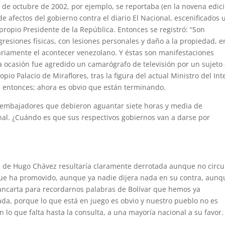
17 de octubre de 2002, por ejemplo, se reportaba (en la novena edic
e afectos del gobierno contra el diario El Nacional, escenificados 
 propio Presidente de la República. Entonces se registró: “Son
gresiones físicas, con lesiones personales y daño a la propiedad, e
iariamente el acontecer venezolano. Y éstas son manifestaciones
na ocasión fue agredido un camarógrafo de televisión por un sujeto
io Palacio de Miraflores, tras la figura del actual Ministro del Int
n entonces; ahora es obvio que están terminando.
 embajadores que debieron aguantar siete horas y media de
nal. ¿Cuándo es que sus respectivos gobiernos van a darse por
a de Hugo Chávez resultaría claramente derrotada aunque no circu
 que ha promovido, aunque ya nadie dijera nada en su contra, aunq
ancarta para recordarnos palabras de Bolívar que hemos ya
da, porque lo que está en juego es obvio y nuestro pueblo no es
 lo que falta hasta la consulta, a una mayoría nacional a su favor.