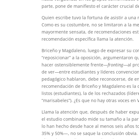
parte, pone de manifiesto el carácter crucial d
Quien escribe tuvo la fortuna de asistir a una
Como es su costumbre, no se limitaron a la med
mayormente sensata, de recomendaciones estra
recomendación específica llama la atención.
Briceño y Magdaleno, luego de expresar su co
“reposicionar” a la oposición, argumentaron q
hacer ostensiblemente frente—
fronting
—al pr
de ver—entre estudiantes y líderes convencion
pedagógico hablaron, debe reconocerse, de enco
recomendación de Briceño y Magdaleno es la de
listos (estudiantes), la de los rechazados (líde
“marisabeles”). ¿Es que no hay otras voces en
Llama la atención que, después de haber expue
el estudio combinado mide su tamaño a la par
lo han hecho desde hace al menos seis años t
35% y 50%—, no se saque la conclusión obvia. 