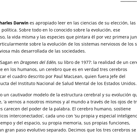
…………
Charles Darwin
es apropiado leer en las ciencias de su elección, las
a política. Sobre todo en lo conocido sobre la evolución, ese
, la vida misma y las especies que pintara él por vez primera jun
rticularmente sobre la evolución de los sistemas nerviosos de los 
erviosa más desarrollada de las sociedades.
l Sagan en
Dragones del Edén,
su libro de 1977: la realidad de un ce
te en los humanos, un cerebro que es en verdad tres cerebros
icar el cuadro descrito por Paul MacLean, quien fuera Jefe del
ucta del Instituto Nacional de Salud Mental de los Estados Unidos.
 un cautivador modelo de la estructura cerebral y su evolución q
ce, ‘a vernos a nosotros mismos y al mundo a través de los ojos de t
es carecen del poder de la palabra. El cerebro humano, sostiene
cos interconectados’, cada uno con ‘su propia y especial inteligenc
tiempo y del espacio, su propia memoria, sus propias funciones,
un gran paso evolutivo separado. Decimos que los tres cerebros se