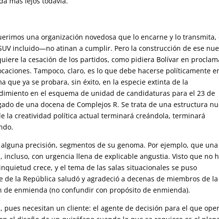
da más lejos todavía.
erimos una organización novedosa que lo encarne y lo transmita,
SUV incluido—no atinan a cumplir. Pero la construcción de ese nu
uiere la cesación de los partidos, como pidiera Bolívar en proclam
caciones. Tampoco, claro, es lo que debe hacerse políticamente e
que ya se probara, sin éxito, en la especie extinta de la
dimiento en el esquema de unidad de candidaturas para el 23 de
egado de una docena de Complejos R. Se trata de una estructura nu
de la creatividad política actual terminará creándola, terminará
ndo.
 alguna precisión, segmentos de su genoma. Por ejemplo, que una
a, incluso, con urgencia llena de explicable angustia. Visto que no 
nquietud crece, y el tema de las salas situacionales se puso
 de la República saludó y agradeció a decenas de miembros de la
ón de enmienda (no confundir con propósito de enmienda).
s, pues necesitan un cliente: el agente de decisión para el que ope