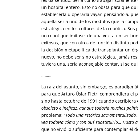
les da sentido. Sería como trabajar solamente
un hospital entero. Esto no obsta para que qu
establecerla u operarla vayan pensándola, pue
aquélla sería uno de los módulos que la comp
estratégica en los cultores de la robótica. S
un robot que imitase, de una vez, a un ser hu
exitosos, que con otros de función distinta p
la decisión metapolítica de transplantar un ó
nuevo, no debe ser sino estratégica, jamás re
tuviera una, sería aconsejable contar, si se qu
………
La raíz del asunto, sin embargo, es paradigmát
para que Arturo Úslar Pietri comprendiera el 
sino hasta octubre de 1991 cuando escribiera 
obsoleto e ineficaz, aunque todavía muchos políti
problema:
“Toda una retórica sacramentalizada, 
vea todavía cómo y con qué substituirlo… Hasta a
que no vivió lo suficiente para contemplar el 