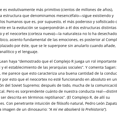
e es evolutivamente más primitivo (cientos de millones de años),
la estructura que denominamos mesencéfalo—sigue existiendo y
 los humanos que es, por supuesto, el más poderoso y sofisticado 
nte en la evolución se superpondrán a él dos estructuras distintas
 y el neocortex (corteza nueva)—la naturaleza no lo ha desechado
ímbico, asiento fundamental de las emociones, es posterior al Comp
splazado por éste, que se le superpone sin anularlo cuando añade, 
nalítico y el lenguaje.
Lean haya “demostrado que el Complejo R juega un rol importante
ual y el establecimiento de las jerarquías sociales”. Y comenta Sagan:
, me parece que esto caracteriza una buena cantidad de la conduc
ir por esto que el neocortex no esté funcionando en absoluto en u
ión del Soviet Supremo; después de todo, mucha de la comunicaci
tical. Pero es sorprendente cuánto de nuestra conducta real—distin
 descrita en términos reptilianos”. (El Complejo R, de allí su
les. Con penetrante intuición de filósofo natural, Pedro León Zapat
la imagen de un dinosaurio:
“A mí me absolverá la Prehistoria”).