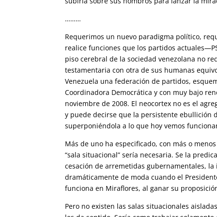
subiría sobre sus hombros para lanzar la mira
………
Requerimos un nuevo paradigma político, requ
realice funciones que los partidos actuales—P
piso cerebral de la sociedad venezolana no req
testamentaria con otra de sus humanas equivo
Venezuela una federación de partidos, esquema 
Coordinadora Democrática y con muy bajo ren
noviembre de 2008. El neocortex no es el agr
y puede decirse que la persistente ebullición 
superponiéndola a lo que hoy vemos funciona
Más de uno ha especificado, con más o menos
“sala situacional” sería necesaria. Se la predic
cesación de arremetidas gubernamentales, la i
dramáticamente de moda cuando el Presidente
funciona en Miraflores, al ganar su proposici
Pero no existen las salas situacionales aislada