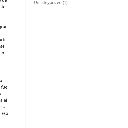
o de
Uncategorized
(1)
nte
y
grar
rte,
nte
 no
po
 fue
o
a el
e se
 eso