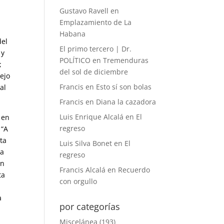
Gustavo Ravell
en
Emplazamiento de La
Habana
del
El primo tercero | Dr.
 y
POLÍTICO
en
Tremenduras
;
del sol de diciembre
lejo
Francis
en
Esto sí son bolas
al
Francis
en
Diana la cazadora
Luis Enrique Alcalá
en
El
 en
regreso
 “A
ta
Luis Silva Bonet
en
El
na
regreso
ón
Francis Alcalá
en
Recuerdo
ta
con orgullo
a
por categorías
Miscelánea
(193)