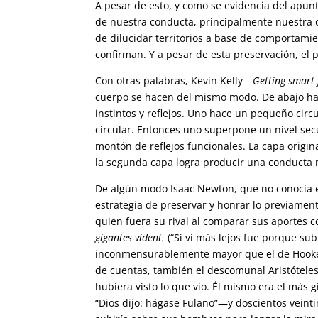
A pesar de esto, y como se evidencia del apu
de nuestra conducta, principalmente nuestra 
de dilucidar territorios a base de comportamien
confirman. Y a pesar de esta preservación, el 
Con otras palabras, Kevin Kelly—
Getting smart
cuerpo se hacen del mismo modo. De abajo hac
instintos y reflejos. Uno hace un pequeño circ
circular. Entonces uno superpone un nivel s
montón de reflejos funcionales. La capa origi
la segunda capa logra producir una conducta 
De algún modo Isaac Newton, que no conocía es
estrategia de preservar y honrar lo previamen
quien fuera su rival al comparar sus aportes c
gigantes vident.
(“Si vi más lejos fue porque su
inconmensurablemente mayor que el de Hooke—
de cuentas, también el descomunal Aristóteles
hubiera visto lo que vio. Él mismo era el más
“Dios dijo: hágase Fulano”—y doscientos veint