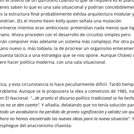
 en el diseño de un quirófano cuando lo que se requiere es el plan
ienes saben lo que es una sala situacional y podrían concebibleme
s la estructura final probablemente exhiba arquitectura modular 
ondrían. (Es el mismo Kevin Kelly quien señala una mutación
us primeros intentos eran ambiciosos: pretendían nada menos que lo
mano. Ahora proceden con el desarrollo de circuitos simples pero
odrán componer más adelante un sistema más complejo). Por otra pa
rgano nuevo o, más todavía, la de procrear un organismo enterame
spuesta táctica a una estrategia que se nos opone. Aunque Chávez
iere hacer política moderna, con una sala situacional.
ica, y esta circunstancia lo hace peculiarmente difícil. Tardó tiem
problema. Aunque se le propusiera la idea a comienzos de 1985, no
en El Nacional:
“…de pronto el discurso político tradicional se ha hech
cos no se den cuenta”.
Y añadía, delatando que no tenía solución par
todo un vocabulario ha perdido de pronto significación y validez sin qu
hora no hemos encontrado las nuevas ideas para la nueva situación”.
Y
despliegue del anacronismo chavista.