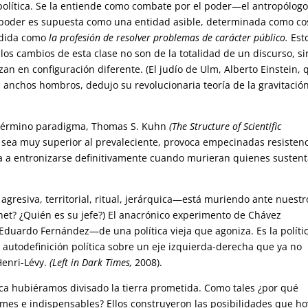
 política. Se la entiende como combate por el poder—el antropólog
 poder es supuesta como una entidad asible, determinada como co
endida como
la profesión de resolver problemas de carácter público.
Est
os cambios de esta clase no son de la totalidad de un discurso, si
n en configuración diferente. (El judío de Ulm, Alberto Einstein, 
nchos hombros, dedujo su revolucionaria teoría de la gravitació
l término paradigma, Thomas S. Kuhn
(The Structure of Scientific
ea muy superior al prevaleciente, provoca empecinadas resistenc
ía a entronizarse definitivamente cuando murieran quienes susten
 agresiva, territorial, ritual, jerárquica—está muriendo ante nuestr
rnet? ¿Quién es su jefe?) El anacrónico experimento de Chávez
duardo Fernández—de una política vieja que agoniza. Es la políti
a autodefinición política sobre un eje izquierda-derecha que ya no
Henri-Lévy.
(Left in Dark Times,
2008).
nca hubiéramos divisado la tierra prometida. Como tales ¿por qué
mes e indispensables? Ellos construyeron las posibilidades que ho