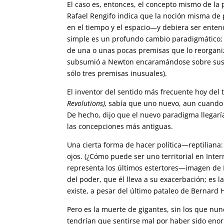
El caso es, entonces, el concepto mismo de la
Rafael Rengifo indica que la noción misma de
en el tiempo y el espacio—y debiera ser ent
simple es un profundo cambio paradigmático; l
de una o unas pocas premisas que lo reorganiza
subsumió a Newton encaramándose sobre sus a
sólo tres premisas inusuales).
El inventor del sentido más frecuente hoy de
Revolutions),
sabía que uno nuevo, aun cuando s
De hecho, dijo que el nuevo paradigma llegar
las concepciones más antiguas.
Una cierta forma de hacer política—reptiliana:
ojos. (¿Cómo puede ser uno territorial en Inte
representa los últimos estertores—imagen de E
del poder, que él lleva a su exacerbación; es l
existe, a pesar del último pataleo de Bernard 
Pero es la muerte de gigantes, sin los que nu
tendrían que sentirse mal por haber sido enor