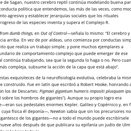
nte de Sagan, nuestro cerebro reptil continúa modelando buena par
conducta política que entendemos, las más de las veces, como mo
to agresivo y establecer jerarquías sociales que los rituales
progreso de las especies inventa y supera el Complejo R.
 from dumb things,
en
Out of Control
—señala lo mismo: “El cerebro y 
ia arriba. En vez de por aldeas, uno comienza por conductas simp
uito que realiza un trabajo simple, y pone muchos ejemplares a
ecundario de comportamiento complejo que puede emerger de ese
nal continúa trabajando, sea que la segunda lo haga o no. Pero cua
más compleja, subsume la acción de la capa que está abajo”.
tas exquisiteces de la neurofisiología evolutiva, celebraba la mi
te construido. Fue en latín que escribió a Robert Hooke, honrando 
on los de Descartes:
Pigmaei gigantum humeris impositi plusquam ips
bí sobre los hombros de gigantes”). Aunque su propio logro era
eran sus pedestales enormes Kepler, Galileo y Copérnico y, en f
 cuya física él deponía—, Newton sabía que sin los precursores no
 gigantesco de los gigantes—no a todo el mundo puede escribírsele
inueve años después de que publicara su epifanía un judío de Ulm