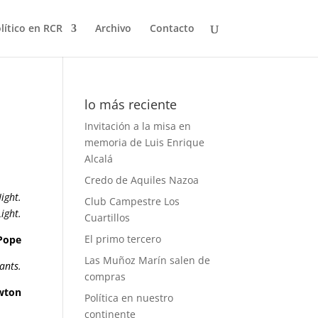
olítico en RCR
Archivo
Contacto
lo más reciente
Invitación a la misa en
memoria de Luis Enrique
Alcalá
Credo de Aquiles Nazoa
ight.
Club Campestre Los
ight.
Cuartillos
El primo tercero
Pope
Las Muñoz Marín salen de
iants.
compras
wton
Política en nuestro
continente