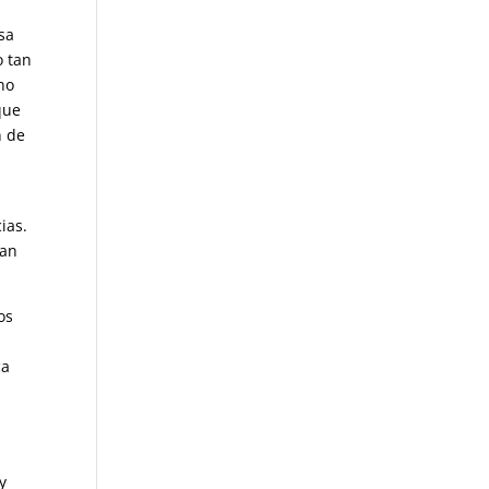
o
sa
o tan
no
que
n de
ias.
tan
os
ca
y