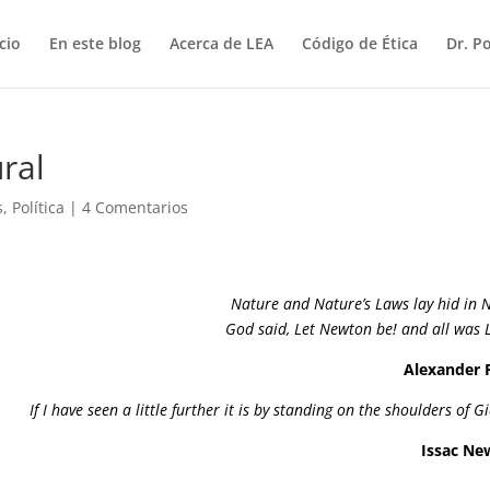
icio
En este blog
Acerca de LEA
Código de Ética
Dr. P
ural
s
,
Política
|
4 Comentarios
Nature and Nature’s Laws lay hid in N
God said, Let Newton be! and all was L
Alexander 
If I have seen a little further it is by standing on the shoulders of G
Issac Ne