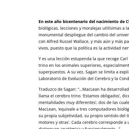
En este año bicentenario del nacimiento de 
biológicas, lecciones y moralejas utilísimas a l
monumental despliegue del cambio del universo
con Alfred Russel Wallace, y más aún y más pa
vivos, puesto que la política es la actividad n
Y es una lección estupenda la que recoge Car
trino en los animales superiores, especialmen
superpuestos. A su vez, Sagan se limita a expl
Laboratorio de Evolución del Cerebro y la Cond
Traduzco de Sagan: “…MacLean ha desarrollado
llama el cerebro trino. ‘Estamos obligados’, di
mentalidades muy diferentes’, dos de las cual
MacLean, ‘equivale a tres computadores biológi
su propia subjetividad, su propio sentido del 
motores y otras’. Cada cerebro corresponde a 
distinguen anatómica y funcionalmente…”