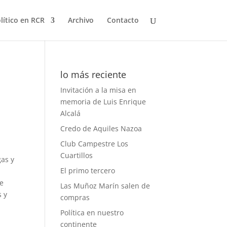
olítico en RCR
Archivo
Contacto
lo más reciente
Invitación a la misa en
memoria de Luis Enrique
Alcalá
Credo de Aquiles Nazoa
Club Campestre Los
Cuartillos
as y
El primo tercero
de
Las Muñoz Marín salen de
s y
compras
Política en nuestro
continente