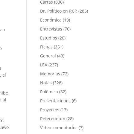
Cartas
(336)
Dr. Político en RCR
(286)
Económica
(19)
Entrevistas
(76)
s o
Estudios
(20)
Fichas
(351)
s
General
(43)
LEA
(237)
e
Memorias
(72)
 el
Notas
(328)
Polémica
(62)
hibe
n al
Presentaciones
(6)
Proyectos
(13)
Referéndum
(28)
 Y,
nuevo
Video-comentarios
(7)