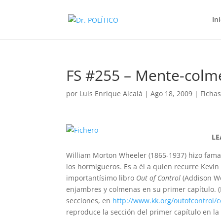
In
FS #255 – Mente-colm
por
Luis Enrique Alcalá
|
Ago 18, 2009
|
Ficha
LE
William Morton Wheeler (1865-1937) hizo fama
los hormigueros. Es a él a quien recurre Kevin 
importantísimo libro
Out of Control
(Addison We
enjambres y colmenas en su primer capítulo. (E
secciones, en
http://www.kk.org/outofcontrol/
reproduce la sección del primer capítulo en la