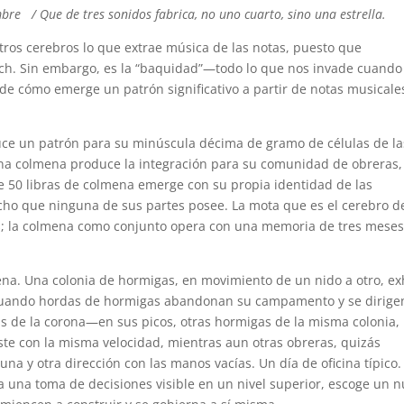
ombre / Que de tres sonidos fabrica, no uno cuarto, sino una estrella.
ros cerebros lo que extrae música de las notas, puesto que
ch. Sin embargo, es la “baquidad”—todo lo que nos invade cuando
 cómo emerge un patrón significativo a partir de notas musicale
ce un patrón para su minúscula décima de gramo de células de la
e una colmena produce la integración para su comunidad de obreras,
e 50 libras de colmena emerge con su propia identidad de las
ho que ninguna de sus partes posee. La mota que es el cerebro d
; la colmena como conjunto opera con una memoria de tres meses,
na. Una colonia de hormigas, en movimiento de un nido a otro, ex
 Cuando hordas de hormigas abandonan su campamento y se dirige
as de la corona—en sus picos, otras hormigas de la misma colonia,
 este con la misma velocidad, mientras aun otras obreras, quizás
na y otra dirección con las manos vacías. Un día de oficina típico.
a una toma de decisiones visible en un nivel superior, escoge un 