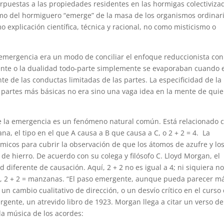
puestas a las propiedades residentes en las hormigas colectiviza
mo del hormiguero “emerge” de la masa de los organismos ordinar
 explicación científica, técnica y racional, no como misticismo o
emergencia era un modo de conciliar el enfoque reduccionista co
ente o la dualidad todo-parte simplemente se evaporaban cuando 
e de las conductas limitadas de las partes. La especificidad de la
 partes más básicas no era sino una vaga idea en la mente de qui
ue la emergencia es un fenómeno natural común. Está relacionado 
ana, el tipo en el que A causa a B que causa a C, o 2 + 2 = 4. La
ímicos para cubrir la observación de que los átomos de azufre y lo
e hierro. De acuerdo con su colega y filósofo C. Lloyd Morgan, el
iferente de causación. Aquí, 2 + 2 no es igual a 4; ni siquiera n
ia, 2 + 2 = manzanas. “El paso emergente, aunque pueda parecer m
 cambio cualitativo de dirección, o un desvío crítico en el curso
gente, un atrevido libro de 1923. Morgan llega a citar un verso de
a música de los acordes: