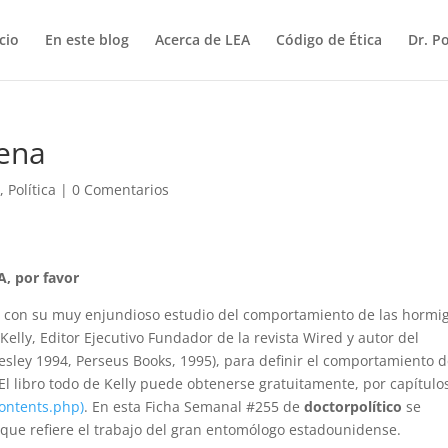
icio
En este blog
Acerca de LEA
Código de Ética
Dr. P
ena
s
,
Política
|
0 Comentarios
A, por favor
 con su muy enjundioso estudio del comportamiento de las hormig
Kelly, Editor Ejecutivo Fundador de la revista Wired y autor del
sley 1994, Perseus Books, 1995), para definir el comportamiento 
l libro todo de Kelly puede obtenerse gratuitamente, por capítulo
contents.php)
. En esta Ficha Semanal #255 de
doctorpolítico
se
 que refiere el trabajo del gran entomólogo estadounidense.