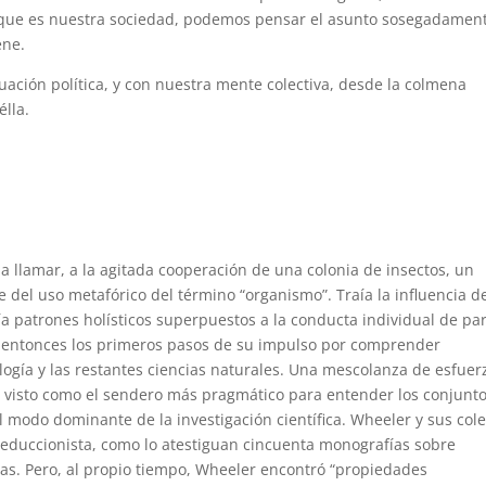
 que es nuestra sociedad, podemos pensar el asunto sosegadamen
ene.
tuación política, y con nuestra mente colectiva, desde la colmena
élla.
a llamar, a la agitada cooperación de una colonia de insectos, un
 del uso metafórico del término “organismo”. Traía la influencia d
eía patrones holísticos superpuestos a la conducta individual de pa
 entonces los primeros pasos de su impulso por comprender
ología y las restantes ciencias naturales. Una mescolanza de esfuer
s, visto como el sendero más pragmático para entender los conjunto
 el modo dominante de la investigación científica. Wheeler y sus col
reduccionista, como lo atestiguan cincuenta monografías sobre
gas. Pero, al propio tiempo, Wheeler encontró “propiedades