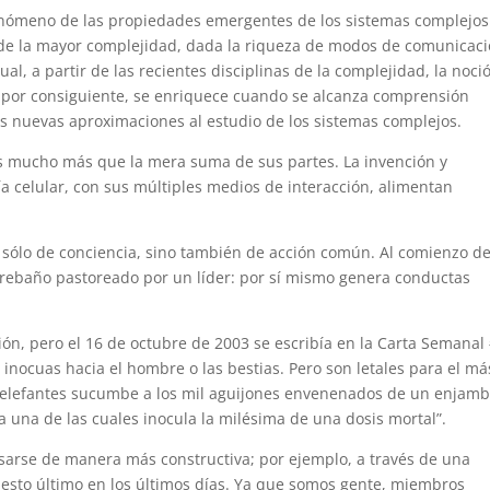
l fenómeno de las propiedades emergentes de los sistemas complejos
 de la mayor complejidad, dada la riqueza de modos de comunicac
l, a partir de las recientes disciplinas de la complejidad, la noci
, por consiguiente, se enriquece cuando se alcanza comprensión
s nuevas aproximaciones al estudio de los sistemas complejos.
s mucho más que la mera suma de sus partes. La invención y
nía celular, con sus múltiples medios de interacción, alimentan
 sólo de conciencia, sino también de acción común. Al comienzo d
 rebaño pastoreado por un líder: por sí mismo genera conductas
ón, pero el 16 de octubre de 2003 se escribía en la Carta Semanal
 inocuas hacia el hombre o las bestias. Pero son letales para el má
s elefantes sucumbe a los mil aguijones envenenados de un enjamb
una de las cuales inocula la milésima de una dosis mortal”.
sarse de manera más constructiva; por ejemplo, a través de una
esto último en los últimos días. Ya que somos gente, miembros