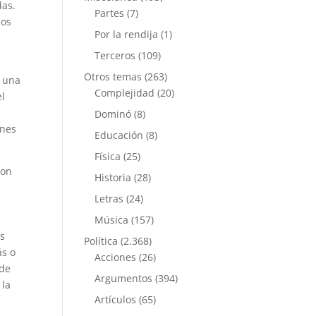
das.
Partes
(7)
ios
Por la rendija
(1)
Terceros
(109)
Otros temas
(263)
n una
Complejidad
(20)
el
Dominó
(8)
enes
Educación
(8)
Física
(25)
con
Historia
(28)
Letras
(24)
s
Música
(157)
os
Política
(2.368)
ás o
Acciones
(26)
 de
Argumentos
(394)
 la
Artículos
(65)