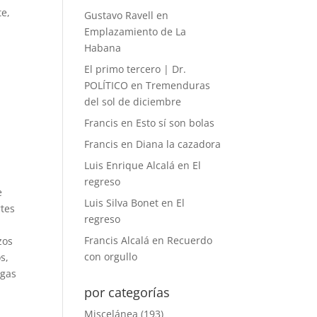
te,
Gustavo Ravell
en
Emplazamiento de La
Habana
El primo tercero | Dr.
POLÍTICO
en
Tremenduras
del sol de diciembre
Francis
en
Esto sí son bolas
Francis
en
Diana la cazadora
Luis Enrique Alcalá
en
El
regreso
e
Luis Silva Bonet
en
El
rtes
regreso
Francis Alcalá
en
Recuerdo
zos
con orgullo
s,
egas
por categorías
Miscelánea
(193)