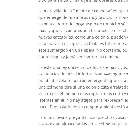
sitio para anidar, instruye a las obreras que 
La maravilla de la “mente de colmena” es que 
que emerge de miembros muy brutos. La marav
colonia a partir del organismo de un bicho só
más, y que se comuniquen los unos con los otr
nuevas categorías, como una colonia, pueden 
esta maravilla es que la colonia es inherente 
esté sumergido en una abeja. No obstante, pu
fluoroscopio y jamás encontrar la colmena.
Es ésta una ley universal de los sistemas vivos
existencias del nivel inferior. Nada—ningún c
puede desvelar el patrón emergente que está di
una colmena dirá si una colonia está arraigada
sistema es el método más rápido, más corto y 
latentes en él. No hay atajos para “expresar” 
hace. Demasiado de su comportamiento está a
Esto nos lleva a preguntarnos qué otras cosa
cosas están almacenadas en la colmena que to