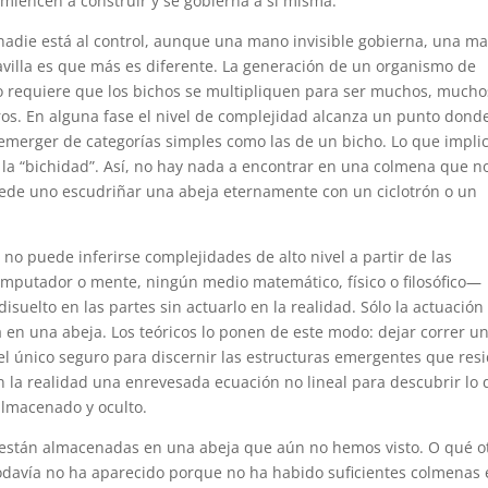
comiencen a construir y se gobierna a sí misma.
nadie está al control, aunque una mano invisible gobierna, una m
illa es que más es diferente. La generación de un organismo de
lo requiere que los bichos se multipliquen para ser muchos, mucho
os. En alguna fase el nivel de complejidad alcanza un punto dond
emerger de categorías simples como las de un bicho. Lo que impli
a la “bichidad”. Así, no hay nada a encontrar en una colmena que n
ede uno escudriñar una abeja eternamente con un ciclotrón o un
: no puede inferirse complejidades de alto nivel a partir de las
omputador o mente, ningún medio matemático, físico o filosófico—
suelto en las partes sin actuarlo en la realidad. Sólo la actuación
 en una abeja. Los teóricos lo ponen de este modo: dejar correr u
el único seguro para discernir las estructuras emergentes que res
en la realidad una enrevesada ecuación no lineal para descubrir lo
lmacenado y oculto.
s están almacenadas en una abeja que aún no hemos visto. O qué o
davía no ha aparecido porque no ha habido suficientes colmenas