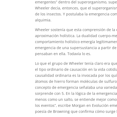
emergentes” dentro del superorganismo, super
Wheeler decía, entonces, que el superorganis
de los insectos. Y postulaba la emergencia como
alquimia.
Wheeler sostenía que esta comprensión de la 
aproximación holística. La dualidad cuerpo-m
comportamiento holístico emergía legítimament
emergencia de una supersustancia a partir de
pensaban en ella. Todavía lo es.
Lo que el grupo de Wheeler tenía claro era q
el tipo ordinario de causación en la vida cotidi
causalidad ordinaria es la invocada por los qu
átomos de hierro forman moléculas de sulfuro d
concepto de emergencia señalaba una variedad d
sorprende con 5. En la lógica de la emergenc
menos como un salto, se entiende mejor como un
los eventos”, escribe Morgan en Evolución emer
poesía de Browning que confirma cómo surge l