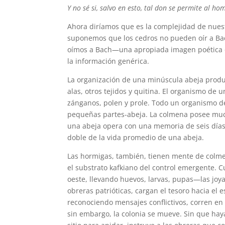
Y no sé si, salvo en esto, tal don se permite al h
Ahora diríamos que es la complejidad de nuest
suponemos que los cedros no pueden oír a Ba
oímos a Bach—una apropiada imagen poética de
la información genérica.
La organización de una minúscula abeja produ
alas, otros tejidos y quitina. El organismo d
zánganos, polen y prole. Todo un organismo d
pequeñas partes-abeja. La colmena posee muc
una abeja opera con una memoria de seis días
doble de la vida promedio de una abeja.
Las hormigas, también, tienen mente de colme
el substrato kafkiano del control emergente.
oeste, llevando huevos, larvas, pupas—las joy
obreras patrióticas, cargan el tesoro hacia el
reconociendo mensajes conflictivos, corren en u
sin embargo, la colonia se mueve. Sin que hay