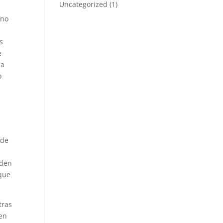
Uncategorized
(1)
ano
s
e
ca
o
 de
n
iden
 que
tras
 en