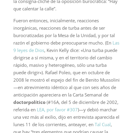
la consigna-cliché de la oposición burocrática: “Hay
que calentar la calle”.
Fueron entonces, inicialmente, reacciones
inorgánicas, reacciones de turba antes de ser
burocratizadas por la Mesa de la Unidad, y por tal
razón el gobierno debe preocuparse mucho. (En
Las
9 leyes de Dios
, Kevin Kelly dice: «Una turba puede
dirigirse a sí misma, y en el territorio del cambio
rápido, masivo y heterogéneo, sólo una turba
puede dirigir»). Rafael Poleo, que en octubre de
2008 le mostró el espejo del fin de Benito Mussolini
—en atrevimiento idéntico al que con seis años de
anticipación apareciera en la Carta Semanal de
doctorpolítico
(#16A, del 5 de diciembre de 2002,
referida en
LEA, por favor #307
)—y debió marchar
una vez más al exilio, dijo en entrevista aparecida el
lunes 11 de los corrientes, anteayer, en
Tal Cual
,
que hay “tres elementos que podrían causar la