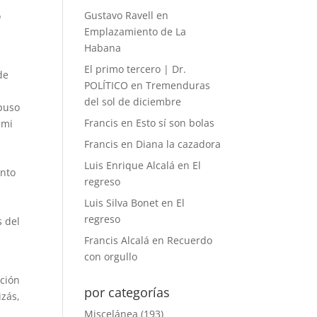
Gustavo Ravell
en
o
Emplazamiento de La
Habana
El primo tercero | Dr.
de
POLÍTICO
en
Tremenduras
del sol de diciembre
 puso
Francis
en
Esto sí son bolas
 mi
Francis
en
Diana la cazadora
Luis Enrique Alcalá
en
El
unto
regreso
e
Luis Silva Bonet
en
El
regreso
s del
Francis Alcalá
en
Recuerdo
con orgullo
nción
por categorías
izás,
Miscelánea
(193)