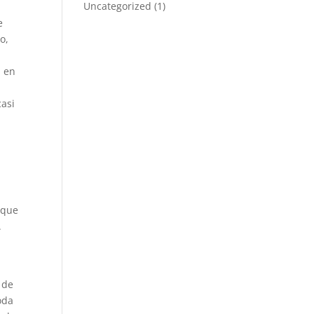
Uncategorized
(1)
e
o,
a en
casi
 que
.
 de
oda