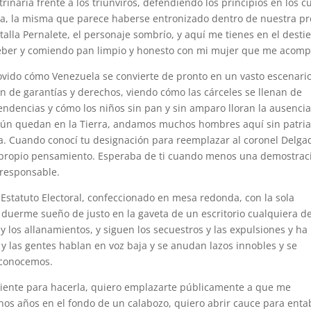
naria frente a los triunviros, defendiendo los principios en los c
erza, la misma que parece haberse entronizado dentro de nuestra pr
lla Pernalete, el personaje sombrío, y aquí me tienes en el destie
eber y comiendo pan limpio y honesto con mi mujer que me acom
ido cómo Venezuela se convierte de pronto en un vasto escenari
 de garantías y derechos, viendo cómo las cárceles se llenan de
endencias y cómo los niños sin pan y sin amparo lloran la ausenci
 aún quedan en la Tierra, andamos muchos hombres aquí sin patria
cia. Cuando conocí tu designación para reemplazar al coronel Delga
 propio pensamiento. Esperaba de ti cuando menos una demostrac
 responsable.
e Estatuto Electoral, confeccionado en mesa redonda, con la sola
, duerme sueño de justo en la gaveta de un escritorio cualquiera d
y los allanamientos, y siguen los secuestros y las expulsiones y ha
 y las gentes hablan en voz baja y se anudan lazos innobles y se
 conocemos.
iciente para hacerla, quiero emplazarte públicamente a que me
os años en el fondo de un calabozo, quiero abrir cauce para enta