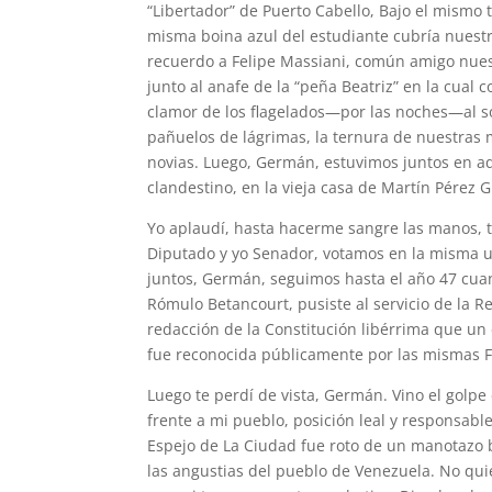
“Libertador” de Puerto Cabello, Bajo el mism
misma boina azul del estudiante cubría nuestr
recuerdo a Felipe Massiani, común amigo nuest
junto al anafe de la “peña Beatriz” en la cual 
clamor de los flagelados—por las noches—al so
pañuelos de lágrimas, la ternura de nuestras
novias. Luego, Germán, estuvimos juntos en aq
clandestino, en la vieja casa de Martín Pérez 
Yo aplaudí, hasta hacerme sangre las manos, t
Diputado y yo Senador, votamos en la misma u
juntos, Germán, seguimos hasta el año 47 cuan
Rómulo Betancourt, pusiste al servicio de la R
redacción de la Constitución libérrima que un
fue reconocida públicamente por las mismas Fu
Luego te perdí de vista, Germán. Vino el golpe
frente a mi pueblo, posición leal y responsab
Espejo de La Ciudad fue roto de un manotazo b
las angustias del pueblo de Venezuela. No qu