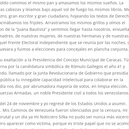
o toldo comimos el mismo pan y amasamos los mismos sueños. La
as cabezas y leíamos bajo aquel sol de fuego los mismos libros. M
ro, gran escritor y gran ciudadano, hojeando los textos de Derech
cocinábamos los frijoles. Arrastramos los mismos grillos y oímos el
n de la “Juana Bautista” y sentimos llegar hasta nosotros, envuelt
 madres, de nuestras mujeres, de nuestras hermanas y de nuestras
uel Frente Electoral Independiente que se reunía por las noches, 
Guevara y fuimos a elecciones para concejales en plancha conjunta.
u exaltación a la Presidencia del Concejo Municipal de Caracas. Tú
rna por la candidatura simbólica de Rómulo Gallegos el año 41 y
do, llamado por la Junta Revolucionaria de Gobierno que presidía
epública tu innegable capacidad intelectual para colaborar en la
 día nos dio, por abrumadora mayoría de votos, en limpia elección,
erzas Armadas, un noble Presidente civil a todos los venezolanos
 del 24 de noviembre y yo regresé de los Estados Unidos a asumir,
le. Mis Caminos de Venezuela fueron silenciados por la censura, mi
rutal y un día ya mi Noticiero Silka no pudo ser nunca más vocero
iero aparecer como víctima, porque es triste papel que no se acom