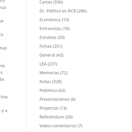
gno
Cartas
(336)
nca
Dr. Político en RCR
(286)
Económica
(19)
se
Entrevistas
(76)
to,
Estudios
(20)
Fichas
(351)
rmas
General
(43)
LEA
(237)
los
is
Memorias
(72)
da
Notas
(328)
Polémica
(62)
chos
Presentaciones
(6)
Proyectos
(13)
 y a
Referéndum
(28)
Video-comentarios
(7)