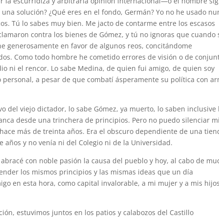
 la escurridiza y arbitraria opinión internacional—o el hombre si
o una solución? ¿Qué eres en el fondo, Germán? Yo no he usado nu
cos. Tú lo sabes muy bien. Me jacto de contarme entre los escasos
clamaron contra los bienes de Gómez, y tú no ignoras que cuando 
vine generosamente en favor de algunos reos, concitándome
os. Como todo hombre he cometido errores de visión o de conjun
io ni el rencor. Lo sabe Medina, de quien fui amigo, de quien soy
 personal, a pesar de que combatí ásperamente su política con a
o del viejo dictador, lo sabe Gómez, ya muerto, lo saben inclusive 
franca desde una trinchera de principios. Pero no puedo silenciar m
 hace más de treinta años. Era el obscuro dependiente de una tien
 años y no venía ni del Colegio ni de la Universidad.
 abracé con noble pasión la causa del pueblo y hoy, al cabo de mu
ender los mismos principios y las mismas ideas que un día
o en esta hora, como capital invalorable, a mi mujer y a mis hijos
ón, estuvimos juntos en los patios y calabozos del Castillo