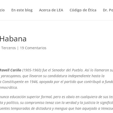
icio
En este blog
Acerca de LEA
Código de Ética
Dr. P
 Habana
,
Terceros
|
19 Comentarios
Ravell Cariño
(1905-1960) fue el Senador del Pueblo. Así lo llamaron s
s yaracuyanos, que llevaron su candidatura independiente hasta la
 Constituyente en 1946, apoyada por el partido que contribuyó a fund
emocrática.
nunca educación superior formal, pero es obvio en cualquiera de sus te
a y político, su compromiso tenaz con la verdad y la justicia le signific
frecuentes temporadas de dictadura y mengua que han aquejado a Venezu