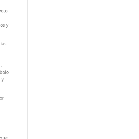
voto
os y
ias.
.
mbolo
 y
or
 que