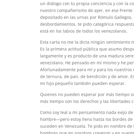
un diálogo con tu propia conciencia y con la 
nuestro compañerismo de ayer, en ese Frente 
depositado en las urnas por Rómulo Gallegos, 
desbordamientos, te pido categórica respuest
está en los labios de todos los venezolanos.
Esta carta no me la dicta ningún sentimiento 
Es la primera actitud pública que asumo desp
largamente y es producto de una madura seren
venezolano. He pensado en mí mismo y he pen
Afortunadamente para mí y para los nuestros e
de ternura, de pan, de bendición y de amor. E
mi hijo pequeño también pueden esperar.
Quienes no pueden esperar por más tiempo son
más tiempo son los derechos y las libertades 
Como soy leal a mi pensamiento nada exijo de
hombre—pero estoy lleno hasta los bordes de
suceden en Venezuela. Te pido en nombre de lo
hombres que en nosotros creyeron y en nuestr