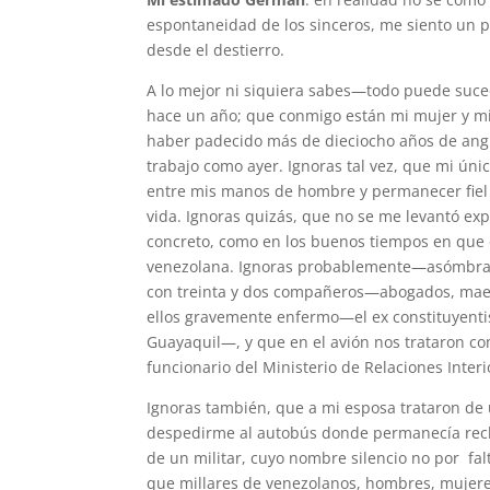
espontaneidad de los sinceros, me siento un p
desde el destierro.
A lo mejor ni siquiera sabes—todo puede suce
hace un año; que conmigo están mi mujer y mi
haber padecido más de dieciocho años de ang
trabajo como ayer. Ignoras tal vez, que mi ún
entre mis manos de hombre y permanecer fiel 
vida. Ignoras quizás, que no se me levantó exp
concreto, como en los buenos tiempos en que e
venezolana. Ignoras probablemente—asómbrat
con treinta y dos compañeros—abogados, maest
ellos gravemente enfermo—el ex constituyentist
Guayaquil—, y que en el avión nos trataron c
funcionario del Ministerio de Relaciones Interi
Ignoras también, que a mi esposa trataron de 
despedirme al autobús donde permanecía reclui
de un militar, cuyo nombre silencio no por falt
que millares de venezolanos, hombres, mujeres