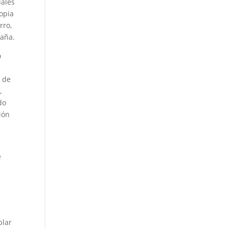
uales
opia
rro,
paña.
o
a de
,
do
ión
e
blar