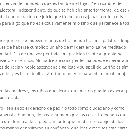
conciencia de mi pueblo que es también el tuyo. Y en nombre de
Electoral Independiente de que te hablaba anteriormente, de ese 
de la ponderación de juicio que tú me aconsejabas frente a mis
a para algo que no es exclusivamente mío sino que pertenece a tod
mezquino ni se mueven manos de trastienda tras mis palabras limp
ués de haberse cumplido un año de mi destierro. La he meditado
idad. Fija de una vez por todas mi posición frente al problema
sado en los míos. Mi madre anciana y enferma puede esperar aún
s de recia y noble ascendencia gallega y su apellido Cariño es sí
s miel y es leche bíblica. Afortunadamente para mí, mi noble mujer
 las madres y los niños que lloran, quienes no pueden esperar p
conculcadas.
 ti—teniendo el derecho de pedirlo todo como ciudadano y como
 angustia humana, de pavor humano por las cosas tremendas que
 que fuimos, de la piedra infante que un día nos cobijó, de los
as manos depositaron su confianza, que leas y medites esta carta