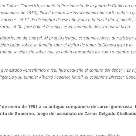
n Suárez Flamerich, asumió la Presidencia de la Junta de Gobierno a 
noviembre de 1950), Ravell meditó varias semanas una carta pública qu
hacerse—el 31 de diciembre de ese año y dio a la luz al día siguiente,
cias al Dr. José Rafael Revenga, es el contenido de esta nueva ficha.
tario, no da cuartel. Al propio tiempo, es conmovedora, al registrar 
bían caído sobre su familia «por el delito de amar la Democracia y la
mitad de su vida, sin saber que ya había consumido las cuatro quintas pa
a: que estaba «enseñando a [su] hijo pequeño el camino del deber». Es hi
ligencia y su temple:
Alberto Federico Ravell,
el ecuánime Director Gene
 1º de enero de 1951 a su antiguo compañero de cárcel gomecista, 
nta de Gobierno, luego del asesinato de Carlos Delgado Chalbaud
 empezarte esta carta. Yo, que tengo la brusca y desaliñada