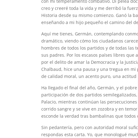
con mi temperamento combativo. Di pelea doctri
creo y creeré toda la vida y me derribó la fu
Historia desde su mismo comienzo. Ganó la bata
enseñando a mi hijo pequeño el camino del d
Aquí me tienes, Germán, contemplando conmov
dramático, viendo cómo los ciudadanos carecen
hombres de todos los partidos y de todas las t
sus padres. Por los escasos países libres que
por el delito de amar la Democracia y la Justi
Chalbaud, hice una pausa y una tregua en mi
de calidad moral, un acento puro, una actitud
Ha llegado el final del año, Germán, y el pobr
participación de dos partidos semilegalizados
Palacio, mientras continúan las persecuciones 
corrido sangre y se vive en zozobra y en temor
esconde la verdad tras bambalinas que todos
Sin pedantería, pero con autoridad moral suf
respondas esta carta. Yo, que monologué much