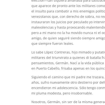
elección—tan siquiera amañada para satisfacer
que aparece de pronto ante los militares com
el insulto para combatir a mis enemigos políti
venezolanos que, con derecho de sobra, no re
instauraron los juicios por peculado yo inter
malevolencias y hasta provocando malentendid
pero a mi mano no la ha movido nunca ni el od
amigo, de quien seguiré siendo siempre amigo
que siempre fueron leales.
Lo sabe López Contreras, hijo mimado y putativ
militares del triunvirato a quienes di batalla 
pensamientos, Germán. Nací a la vida pública
en Puerto Cabello, frisaba apenas en los quince
Siguiendo el camino que mi padre me trazara,
años, sufro nuevamente otro destierro por def
encendieron mi adolescencia. Sólo tengo conmig
mi pluma modesta, pero insobornable.
Nosotros, Germán, sin ser de la misma generaci