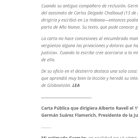
Cuando su antiguo compañero de reclusión, Germá
del asesinato de Carlos Delgado Chalbaud (13 de 
dirigiría y escribió en La Habana—entonces podía 
parto de Año Nuevo. Su texto, que pude conocer gra
La carta no hace concesiones al encumbrado manda
vergüenza alguna las privaciones y dolores que ha
Justicia». Cuando la escribe cree acercarse a la 
de ella.
De su oficio en el destierro destaca una sola cos
que aprendió muy bien la lección y heredó su inte
de Globovisión.
LEA
…………………………………..
Carta Pública que dirigiera Alberto Ravell el
Germán Suárez Flamerich, Presidente de la Ju
………
Mi estimado Germán
: en realidad no sé cómo