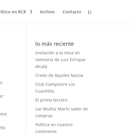
olítico en RCR
Archivo
Contacto
lo más reciente
Invitación a la misa en
memoria de Luis Enrique
Alcalá
Credo de Aquiles Nazoa
us
Club Campestre Los
Cuartillos
ar:
El primo tercero
Las Muñoz Marín salen de
xtos
compras
ó
Política en nuestro
ela.
continente