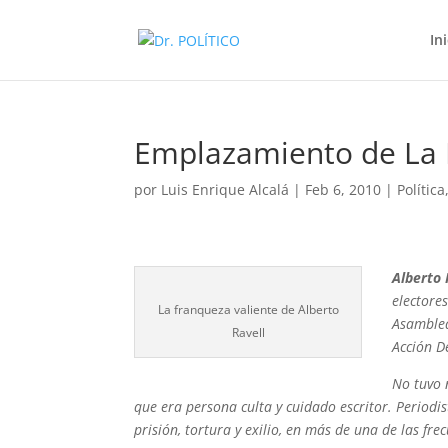
In
Emplazamiento de La
por
Luis Enrique Alcalá
|
Feb 6, 2010
|
Política
Alberto 
electore
La franqueza valiente de Alberto
Asamblea
Ravell
Acción D
No tuvo 
que era persona culta y cuidado escritor. Periodist
prisión, tortura y exilio, en más de una de las 