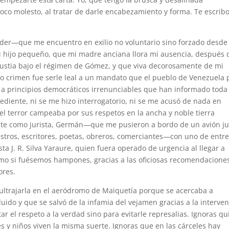
oco molesto, al tratar de darle encabezamiento y forma. Te escrib
der—que me encuentro en exilio no voluntario sino forzado desde
 hijo pequeño, que mi madre anciana llora mi ausencia, después 
ustia bajo el régimen de Gómez, y que viva decorosamente de mi
ico crimen fue serle leal a un mandato que el pueblo de Venezuela
a principios democráticos irrenunciables que han informado toda
ediente, ni se me hizo interrogatorio, ni se me acusó de nada en
l terror campeaba por sus respetos en la ancha y noble tierra
e como jurista, Germán—que me pusieron a bordo de un avión j
ros, escritores, poetas, obreros, comerciantes—con uno de entr
a J. R. Silva Yaraure, quien fuera operado de urgencia al llegar a
omo si fuésemos hampones, gracias a las oficiosas recomendacione
ores.
ultrajarla en el aeródromo de Maiquetía porque se acercaba a
do y que se salvó de la infamia del vejamen gracias a la interve
ar el respeto a la verdad sino para evitarle represalias. Ignoras qu
 y niños viven la misma suerte. Ignoras que en las cárceles hay