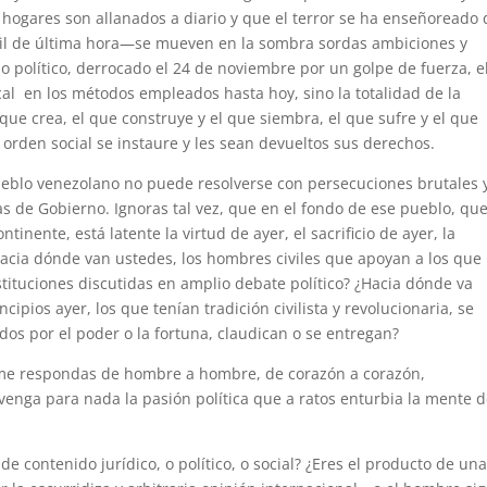
 hogares son allanados a diario y que el terror se ha enseñoreado 
vil de última hora—se mueven en la sombra sordas ambiciones y
o político, derrocado el 24 de noviembre por un golpe de fuerza, e
cal en los métodos empleados hasta hoy, sino la totalidad de la
 que crea, el que construye y el que siembra, el que sufre y el que
l orden social se instaure y les sean devueltos sus derechos.
ueblo venezolano no puede resolverse con persecuciones brutales 
s de Gobierno. Ignoras tal vez, que en el fondo de ese pueblo, qu
tinente, está latente la virtud de ayer, el sacrificio de ayer, la
Hacia dónde van ustedes, los hombres civiles que apoyan a los que
tituciones discutidas en amplio debate político? ¿Hacia dónde va
ipios ayer, los que tenían tradición civilista y revolucionaria, se
os por el poder o la fortuna, claudican o se entregan?
me respondas de hombre a hombre, de corazón a corazón,
venga para nada la pasión política que a ratos enturbia la mente 
e contenido jurídico, o político, o social? ¿Eres el producto de un