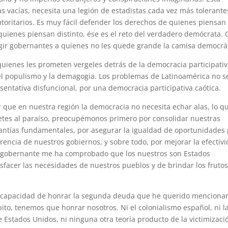
 vacías, necesita una legión de estadistas cada vez más tolerantes
oritarios. Es muy fácil defender los derechos de quienes piensan
quienes piensan distinto, ése es el reto del verdadero demócrata. 
egir gobernantes a quienes no les quede grande la camisa democrát
 quienes les prometen vergeles detrás de la democracia participativ
l populismo y la demagogia. Los problemas de Latinoamérica no s
entativa disfuncional, por una democracia participativa caótica.
r que en nuestra región la democracia no necesita echar alas, lo q
uetes al paraíso, preocupémonos primero por consolidar nuestras
rantías fundamentales, por asegurar la igualdad de oportunidades
encia de nuestros gobiernos, y sobre todo, por mejorar la efectiv
o gobernante me ha comprobado que los nuestros son Estados
tisfacer las necesidades de nuestros pueblos y de brindar los fruto
a capacidad de honrar la segunda deuda que he querido mencionar
ito, tenemos que honrar nosotros. Ni el colonialismo español, ni l
e Estados Unidos, ni ninguna otra teoría producto de la victimizaci