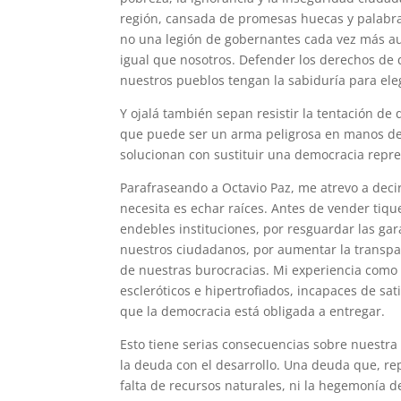
región, cansada de promesas huecas y palabras
no una legión de gobernantes cada vez más aut
igual que nosotros. Defender los derechos de 
nuestros pueblos tengan la sabiduría para el
Y ojalá también sepan resistir la tentación de
que puede ser un arma peligrosa en manos de
solucionan con sustituir una democracia repres
Parafraseando a Octavio Paz, me atrevo a deci
necesita es echar raíces. Antes de vender tiq
endebles instituciones, por resguardar las ga
nuestros ciudadanos, por aumentar la transpar
de nuestras burocracias. Mi experiencia com
escleróticos e hipertrofiados, incapaces de sa
que la democracia está obligada a entregar.
Esto tiene serias consecuencias sobre nuestr
la deuda con el desarrollo. Una deuda que, rep
falta de recursos naturales, ni la hegemonía d