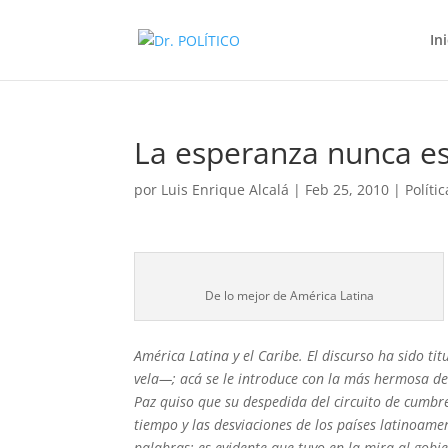
In
La esperanza nunca es
por
Luis Enrique Alcalá
|
Feb 25, 2010
|
Polític
De lo mejor de América Latina
América Latina y el Caribe. El discurso ha sido 
vela—; acá se le introduce con la más hermosa de
Paz quiso que su despedida del circuito de cumbr
tiempo y las desviaciones de los países latinoame
palabras; es evidente que tuvo en la mira al gobi