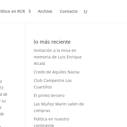
olítico en RCR
Archivo
Contacto
lo más reciente
Invitación a la misa en
memoria de Luis Enrique
Alcalá
Credo de Aquiles Nazoa
e
Club Campestre Los
so
Cuartillos
23
ad de
El primo tercero
e su
Las Muñoz Marín salen de
a
compras
 de
Política en nuestro
continente
a.