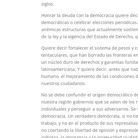
siglos.
Honrar la deuda con la democracia quiere deci
democráticas o celebrar elecciones periódicas. 
anémicas estructuras que actualmente sostiene
de la ley y la vigencia del Estado de Derecho, 
Quiere decir fortalecer el sistema de pesos 
tentaculares, que han borrado las fronteras en
un núcleo duro de derechos y garantías funda
latinoamericana. Y quiere decir, antes que nada
humano, el mejoramiento de las condiciones de
nuestros ciudadanos.
No se debe confundir el origen democrático d
nuestra región gobiernos que se valen de los re
individuales y perseguir a sus adversarios. S
democracia. Un verdadero demócrata, si no tie
trabajo, y no en el producto de sus represali
no coartando la libertad de opinión y expres
pobreza, la ignorancia y la inseguridad ciudad