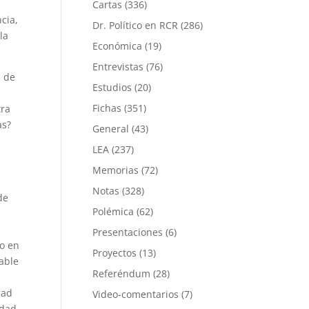
Cartas
(336)
cia,
Dr. Político en RCR
(286)
la
Económica
(19)
Entrevistas
(76)
d de
Estudios
(20)
l
Fichas
(351)
tra
as?
General
(43)
LEA
(237)
Memorias
(72)
Notas
(328)
de
Polémica
(62)
Presentaciones
(6)
to en
Proyectos
(13)
able
Referéndum
(28)
dad
Video-comentarios
(7)
idad