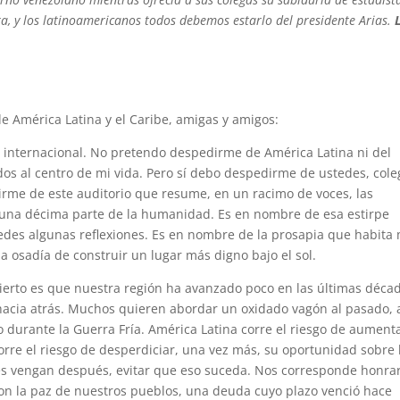
a, y los latinoamericanos todos debemos estarlo del presidente Arias.
e América Latina y el Caribe, amigas y amigos:
 internacional. No pretendo despedirme de América Latina ni del
ados al centro de mi vida. Pero sí debo despedirme de ustedes, cole
me de este auditorio que resume, en un racimo de voces, las
 una décima parte de la humanidad. Es en nombre de esa estirpe
edes algunas reflexiones. Es en nombre de la prosapia que habita
la osadía de construir un lugar más digno bajo el sol.
 cierto es que nuestra región ha avanzado poco en las últimas déca
hacia atrás. Muchos quieren abordar un oxidado vagón al pasado, a
o durante la Guerra Fría. América Latina corre el riesgo de aument
orre el riesgo de desperdiciar, una vez más, su oportunidad sobre 
es vengan después, evitar que eso suceda. Nos corresponde honrar
con la paz de nuestros pueblos, una deuda cuyo plazo venció hace