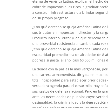
eterna de América Latina, explican el hecho 
cobrarle impuestos a los ricos, a graduar prof
a construir infraestructura o a brindar seguri
de su propio progreso.
¿Con qué derecho se queja América Latina de l
sus tributos en impuestos indirectos, y la car
Producto Interno Bruto? ¿Con qué derecho se q
una proverbial resistencia al cambio cada vez
¿Con qué derecho se queja América Latina de la
escolaridad promedio sea de alrededor de 8 a
pobreza si gasta, al año, casi 60.000 millones
La deuda con la paz es la más vergonzosa, po
una carrera armamentista, dirigida en muchos
total incapacidad para establecer prioridades
verdadera agenda para el desarrollo. Hay país
sus gastos de defensa nacional. Pero en la gr
ante las necesidades de pueblos cuyos verdad
desigualdad, la criminalidad y la degradació
se reúnan países que se arman los unos contr