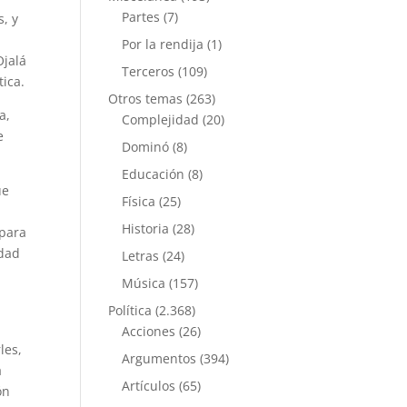
Partes
(7)
, y
Por la rendija
(1)
Ojalá
Terceros
(109)
ica.
Otros temas
(263)
a,
Complejidad
(20)
e
Dominó
(8)
Educación
(8)
ue
Física
(25)
Historia
(28)
 para
idad
Letras
(24)
Música
(157)
s
Política
(2.368)
Acciones
(26)
les,
Argumentos
(394)
a
Artículos
(65)
ón