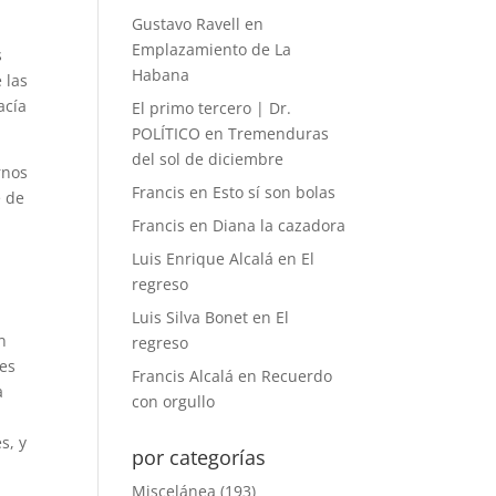
Gustavo Ravell
en
Emplazamiento de La
s
Habana
 las
acía
El primo tercero | Dr.
POLÍTICO
en
Tremenduras
del sol de diciembre
rnos
Francis
en
Esto sí son bolas
e de
Francis
en
Diana la cazadora
Luis Enrique Alcalá
en
El
regreso
Luis Silva Bonet
en
El
n
regreso
des
Francis Alcalá
en
Recuerdo
a
con orgullo
s, y
por categorías
Miscelánea
(193)