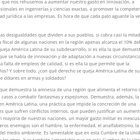
de que nos rehusemos a aumentar nuestro gasto en innovación, a
esionales en ingenierías y ciencias exactas, a promover la competen
dad jurídica a las empresas. Es hora de que cada palo aguante la ve
as desigualdades que dividen a sus pueblos, si cobra casi la mita
ga fiscal de algunas naciones en la región apenas alcanza el 10% de
ueja América Latina de su subdesarrollo, si es ella la que demues
 que se habla de innovación y de adaptación a nuevas circunstanci
 falta de empleos de calidad, si es ella la que permite que la
ños? Y sobre todo, ¿con qué derecho se queja América Latina de su
 de dólares en armas y soldados?
rque demuestra la amnesia de una región que alimenta el retorno 
 casos a combatir fantasmas y espejismos. Demuestra, además, la
 en América Latina, una práctica que impide la concreción de una
es que sufren conflictos internos, que pueden justificar un aumen
an mayoría de nuestras naciones, un mayor gasto militar es inexcus
eros enemigos son el hambre, la enfermedad, el analfabetismo, la
n del medio ambiente. Es lamentable que en esta Cumbre de la Uni
a los otros. Y es también lamentable que en esta Cumbre de la Un