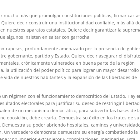
r mucho más que promulgar constituciones políticas, firmar carta
Quiere decir construir una institucionalidad confiable, más allá de
n nuestros aparatos estatales. Quiere decir garantizar la suprem
que algunos insisten en saltar con garrocha.
y contrapesos, profundamente amenazado por la presencia de gobie
tre gobernante, partido y Estado. Quiere decir asegurar el disfrut
mentales, crónicamente vulnerados en buena parte de la región
, la utilización del poder político para lograr un mayor desarrollo
 vida de nuestros habitantes y la expansión de las libertades de
e un régimen con el funcionamiento democrático del Estado. Hay e
sultados electorales para justificar su deseo de restringir liberta
e valen de un mecanismo democrático, para subvertir las bases de l
ne oposición, debe crearla. Demuestra su éxito en los frutos de su
as. Demuestra su poder abriendo hospitales, caminos y universidade
ión. Un verdadero demócrata demuestra su energía combatiendo la
ana y no imperios extranjeros y conspiraciones imaginarias. Esta