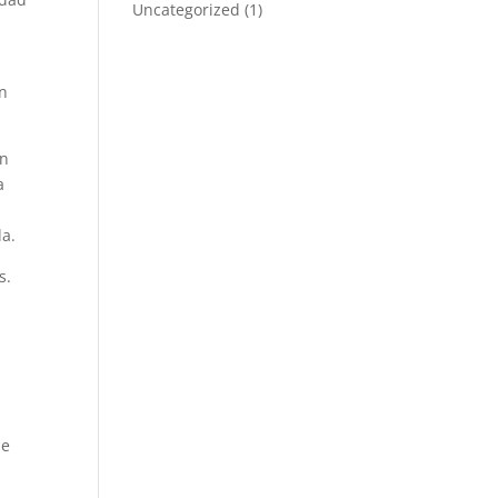
Uncategorized
(1)
en
ón
a
da.
s.
ue