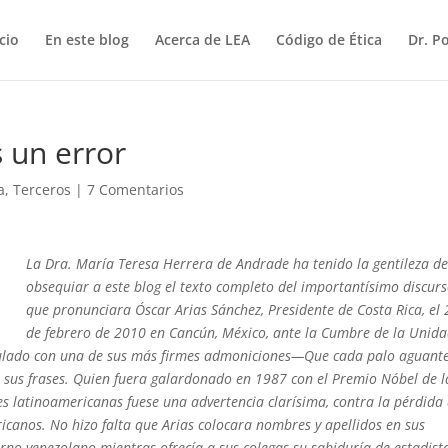
icio
En este blog
Acerca de LEA
Código de Ética
Dr. P
 un error
a
,
Terceros
|
7 Comentarios
La Dra. María Teresa Herrera de Andrade ha tenido la gentileza d
obsequiar a este blog el texto completo del importantísimo discur
que pronunciara Óscar Arias Sánchez, Presidente de Costa Rica, el 
de febrero de 2010 en Cancún, México, ante la Cumbre de la Unid
titulado con una de sus más firmes admoniciones—Que cada palo aguant
 sus frases. Quien fuera galardonado en 1987 con el Premio Nóbel de l
es latinoamericanas fuese una advertencia clarísima, contra la pérdida
ricanos. No hizo falta que Arias colocara nombres y apellidos en sus
erno venezolano mientras ofrecía a sus colegas su sabiduría de estadist