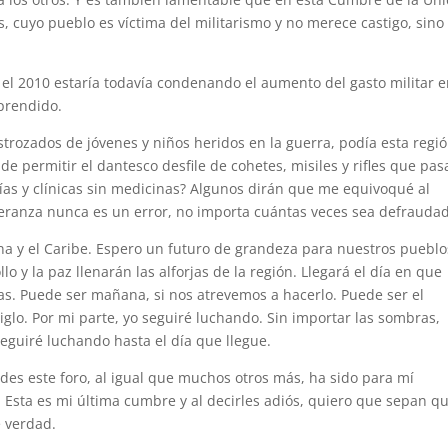
 cuyo pueblo es víctima del militarismo y no merece castigo, sino
el 2010 estaría todavía condenando el aumento del gasto militar 
prendido.
trozados de jóvenes y niños heridos en la guerra, podía esta regi
e permitir el dantesco desfile de cohetes, misiles y rifles que pas
cías y clínicas sin medicinas? Algunos dirán que me equivoqué al
speranza nunca es un error, no importa cuántas veces sea defrauda
a y el Caribe. Espero un futuro de grandeza para nuestros pueblo
lo y la paz llenarán las alforjas de la región. Llegará el día en que
as. Puede ser mañana, si nos atrevemos a hacerlo. Puede ser el
glo. Por mi parte, yo seguiré luchando. Sin importar las sombras,
 Seguiré luchando hasta el día que llegue.
es este foro, al igual que muchos otros más, ha sido para mí
Esta es mi última cumbre y al decirles adiós, quiero que sepan q
 verdad.