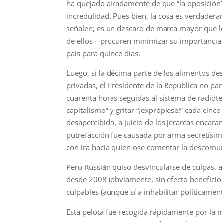
ha quejado airadamente de que “la oposición
incredulidad. Pues bien, la cosa es verdade
señalen; es un descaro de marca mayor que l
de ellos—procuren minimizar su importancia: 
país para quince días.
Luego, si la décima parte de los alimentos 
privadas, el Presidente de la República no pa
cuarenta horas seguidas al sistema de radiotel
capitalismo” y gritar “¡exprópiese!” cada cin
desapercibido, a juicio de los jerarcas encar
putrefacción fue causada por arma secretísim
con ira hacia quien ose comentar la descomun
Pero Russián quiso desvincularse de culpas, al
desde 2008 (obviamente, sin efecto beneficios
culpables (aunque sí a inhabilitar políticament
Esta pelota fue recogida rápidamente por la m