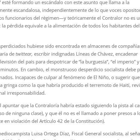
” esté formando un escándalo con este asunto que llama a la
ramente escandalosa, independientemente de lo que voces oposito
os funcionarios del régimen—y teóricamente el Contralor no es 
la pérdida equivale a la alimentación de todos los habitantes del
desperdiciados hubiese sido encontrada en almacenes de compañía
raría de
twittear,
escribir indignadas Líneas de Chávez, encadenar
evisión del país para despotricar de “la burguesía”, “el imperio” y 
co minutos. En cambio, el monstruoso desperdicio socialista debe 
amados. Incapaces de culpar al fenómeno de El Niño, o sugerir que
a gringa como la que habría producido el terremoto de Haití, rev
al irresponsabilidad.
 apuntar que la Contraloría habría estado siguiendo la pista al c
o de ninguna clase), y que él no es el llamado a poner presos a l
e en violación del Artículo 42 de la Constitución).
ediocampista Luisa Ortega Díaz, Fiscal General socialista, al seña