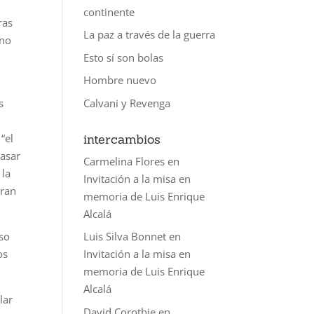
continente
ras
La paz a través de la guerra
uno
Esto sí son bolas
Hombre nuevo
Calvani y Revenga
s
intercambios
“el
pasar
Carmelina Flores
en
 la
Invitación a la misa en
iran
memoria de Luis Enrique
Alcalá
aso
Luis Silva Bonnet
en
os
Invitación a la misa en
memoria de Luis Enrique
Alcalá
lar
David Corothie
en