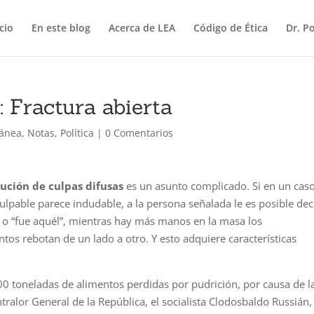
icio
En este blog
Acerca de LEA
Código de Ética
Dr. P
: Fractura abierta
lánea
,
Notas
,
Política
|
0 Comentarios
bución de culpas difusas
es un asunto complicado. Si en un cas
ulpable parece indudable, a la persona señalada le es posible dec
” o “fue aquél”, mientras hay más manos en la masa los
tos rebotan de un lado a otro. Y esto adquiere características
00 toneladas de alimentos perdidas por pudrición, por causa de l
ontralor General de la República, el socialista Clodosbaldo Russián,