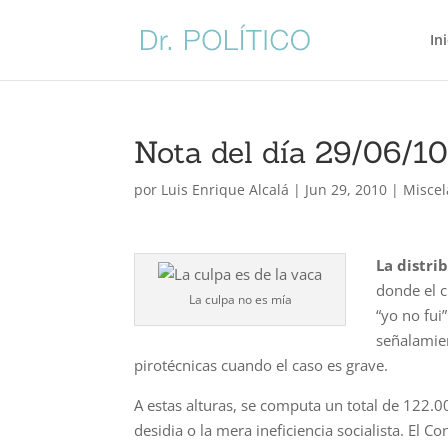
In
Nota del día 29/06/10
por
Luis Enrique Alcalá
|
Jun 29, 2010
|
Misce
La distri
donde el c
La culpa no es mía
“yo no fui
señalamien
pirotécnicas cuando el caso es grave.
A estas alturas, se computa un total de 122.0
desidia o la mera ineficiencia socialista. El C