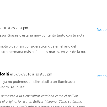
/2010 a las 7:54 pm
Respo
esor Grases», estaría muy contento tanto con tu nota
.
 motivo de gran consideración que en el año del
estra hermana más allá de los mares, en vez de la otra
lcalá
el 07/07/2010 a las 8:35 pm
Respo
e ya no podemos eludir» aludí a un iluminador
Pedro. Así puse:
 demostró a la Generalitat catalana cómo el Bolívar
e el originario, era un Bolívar hispano. Cómo su último
cracia en la Península que hasta ahora ha sido que Juan