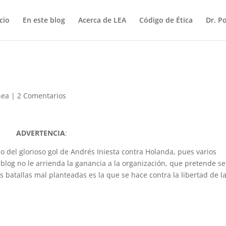
icio
En este blog
Acerca de LEA
Código de Ética
Dr. P
nea
|
2 Comentarios
ADVERTENCIA
:
 del glorioso gol de Andrés Iniesta contra Holanda, pues varios
 blog no le arrienda la ganancia a la organización, que pretende se
s batallas mal planteadas es la que se hace contra la libertad de l