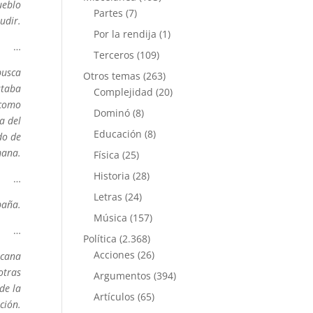
ueblo
Partes
(7)
udir.
Por la rendija
(1)
…
Terceros
(109)
busca
Otros temas
(263)
staba
Complejidad
(20)
 como
Dominó
(8)
a del
Educación
(8)
do de
mana.
Física
(25)
Historia
(28)
…
Letras
(24)
paña.
Música
(157)
…
Política
(2.368)
Acciones
(26)
icana
otras
Argumentos
(394)
de la
Artículos
(65)
ción.