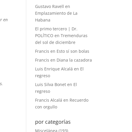
Gustavo Ravell
en
Emplazamiento de La
ar en
Habana
El primo tercero | Dr.
POLÍTICO
en
Tremenduras
del sol de diciembre
Francis
en
Esto sí son bolas
Francis
en
Diana la cazadora
Luis Enrique Alcalá
en
El
regreso
s.
Luis Silva Bonet
en
El
regreso
Francis Alcalá
en
Recuerdo
con orgullo
por categorías
Miscelánea
(193)