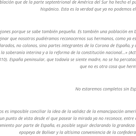
oblación que de la parte septentrional de América del Sur ha hecho el p
hispánico. Esta es la verdad que ya no podemos el
 sajones porque se sabe también pequeña. Es también una población en 
aginar que nosotros pudiéramos reconocernos sus hermanos, como ya e
arados, no colonos, sino partes integrantes de la Corona de España, y
e la soberanía interina y a la reforma de la constitución nacional…» (Act
10). España peninsular, que todavía se siente madre, no se ha percata
que no es otra cosa que her
No estaremos completos sin Es
s es imposible conciliar la idea de la validez de la emancipación amer
un punto de vista desde el que pasear la mirada ya no reconoce, entre 
amiento por parte de España, es posible seguir declarando la grandeza 
epopeya de Bolívar y la altísima conveniencia de la confedera