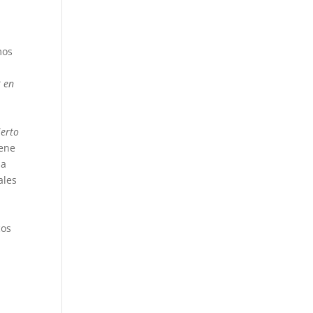
mos
2 en
ierto
ene
la
ales
cos