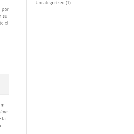
Uncategorized
(1)
á por
n su
e el
him
gium
 la
o