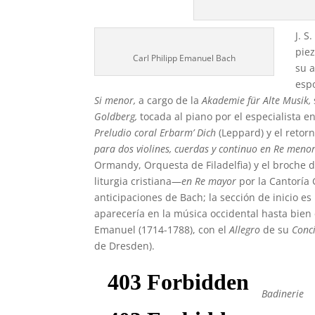
J. S
pie
Carl Philipp Emanuel Bach
su 
esp
Si menor,
a cargo de la
Akademie für Alte Musik,
Goldberg,
tocada al piano por el especialista 
Preludio coral
Erbarm’ Dich
(Leppard) y el reto
para dos violines, cuerdas y continuo en Re meno
Ormandy, Orquesta de Filadelfia) y el broche d
liturgia cristiana—
en Re mayor
por la Cantoría 
anticipaciones de Bach; la sección de inicio es
aparecería en la música occidental hasta bien e
Emanuel (1714-1788), con el
Allegro
de su
Conc
de Dresden).
Badinerie