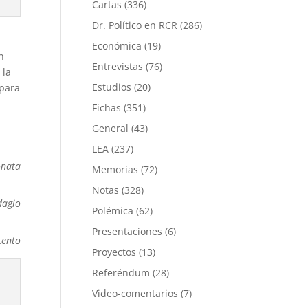
Cartas
(336)
Dr. Político en RCR
(286)
Económica
(19)
n
Entrevistas
(76)
 la
Estudios
(20)
 para
Fichas
(351)
General
(43)
LEA
(237)
onata
Memorias
(72)
Notas
(328)
dagio
Polémica
(62)
Presentaciones
(6)
Lento
Proyectos
(13)
Referéndum
(28)
Video-comentarios
(7)