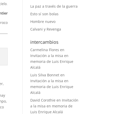
ielo.
La paz a través de la guerra
ntier
Esto sí son bolas
Hombre nuevo
rroco
Calvani y Revenga
______
intercambios
Carmelina Flores
en
Invitación a la misa en
memoria de Luis Enrique
Alcalá
Luis Silva Bonnet
en
Invitación a la misa en
er,
memoria de Luis Enrique
Alcalá
hay
David Corothie
en
Invitación
mpo,
a la misa en memoria de
oco
Luis Enrique Alcalá