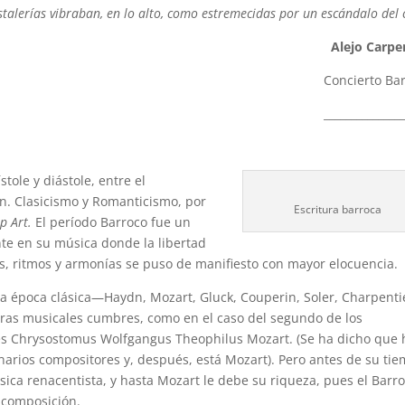
stalerías vibraban, en lo alto, como estremecidas por un escándalo del c
Alejo Carpe
Concierto Ba
______________
stole y diástole, entre el
n. Clasicismo y Romanticismo, por
Escritura barroca
p Art.
El período Barroco fue un
te en su música donde la libertad
, ritmos y armonías se puso de manifiesto con mayor elocuencia.
da época clásica—Haydn, Mozart, Gluck, Couperin, Soler, Charpenti
bras musicales cumbres, como en el caso del segundo de los
s Chrysostomus Wolfgangus Theophilus Mozart. (Se ha dicho que 
arios compositores y, después, está Mozart). Pero antes de su tie
ica renacentista, y hasta Mozart le debe su riqueza, pues el Barr
a composición.