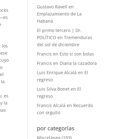
Gustavo Ravell
en
oces
Emplazamiento de La
e—es
Habana
e
El primo tercero | Dr.
POLÍTICO
en
Tremenduras
del sol de diciembre
 los
 ese
Francis
en
Esto sí son bolas
cuyo
Francis
en
Diana la cazadora
jo
Luis Enrique Alcalá
en
El
el
regreso
la
,
Luis Silva Bonet
en
El
i,
es
regreso
y la
Francis Alcalá
en
Recuerdo
mas
con orgullo
por categorías
Miscelánea
(193)