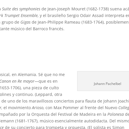
a
Suite des symphonies
de Jean-Joseph Mouret (1682-1738) suena ac
rk Trumpet Ensemble,
y el brasileño Sergio Odair Assad interpreta e
n grupo de
Gigas
de Jean-Philippe Rameau (1683-1764), posiblement
ante músico del Barroco francés.
usical, en Alemania. Sé que no me
Canon en Re mayor
—que es en
Johann Pachelbel
1653-1706), una pieza de culto
olines y continuo. (Leppard, otra
, de uno de los maravillosos conciertos para flauta de Johann Joac
r,
el movimiento
Arioso,
con Max Pommer al frente del Nuevo
Colle
pañado por la Orquesta del Festival de Madeira en la
Polonesa
de
lemann (1681-1767), músico esencialmente autodidacta. Del mism
ace
de su concierto para trompeta y orquesta. (El solista es Simon