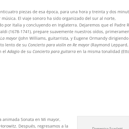
inticuatro piezas de esa época, para una hora y treinta y dos minu
 música. El viaje sonoro ha sido organizado del sur al norte,
 por Italia y concluyendo en Inglaterra. Dejaremos que el Padre R
valdi (1678-1741), prepare suavemente nuestros oídos, primeramen
n La mayor
(John Williams, guitarrista, y Eugene Ormandy dirigiendo
nto lento de su
Concierto para violín en Re mayor
(Raymond Leppard,
n el
Adagio
de su
Concierto para guitarra
en la misma tonalidad (Ett
 la animada Sonata en Mi mayor,
 Horowitz. Después, regresamos a la
Domenico Scarlatti