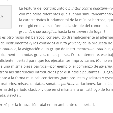
La textura del contrapunto o
punctus contra punctum
—v
con melodías diferentes que suenan simultáneament
 de
la característica fundamental de la música barroca, qu
emergió en diversas formas: la simple del canon, los
grounds
o
passacaglias,
hasta la entreverada fuga. El
s es otro rasgo del barroco, conseguido dramáticamente al alternar
e instrumentos) y los confiados al
tutti (ripieno)
de la orquesta de
o continuo,
la asignación a un grupo de instrumentos—el
continuo,
ípicamente en notas graves, de las piezas. Frecuentemente, ese ba
ficiente libertad para que los ejecutantes improvisaran. (Como en 
 de una misma pieza barroca—por ejemplo, el comienzo de
Invierno,
strará las diferencias introducidas por distintos ejecutantes). Luego
ente a la forma musical: conciertos (para orquesta y solistas y
gross
 oratorios, misas, cantatas, sonatas,
partitas,
variaciones, fantasías 
erna del período clásico, y que en sí misma era un catálogo de for
nda, gavota…
rizó por la innovación total en un ambiente de libertad.