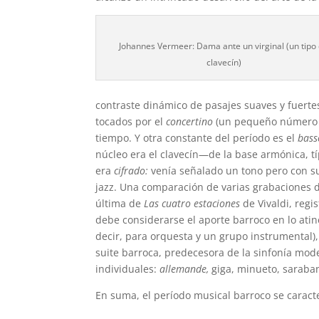
Johannes Vermeer: Dama ante un virginal (un tipo
clavecín)
contraste dinámico de pasajes suaves y fuerte
tocados por el
concertino
(un pequeño número d
tiempo. Y otra constante del período es el
bass
núcleo era el clavecín—de la base armónica, t
era
cifrado:
venía señalado un tono pero con su
jazz. Una comparación de varias grabaciones
última de
Las cuatro estaciones
de Vivaldi, regi
debe considerarse el aporte barroco en lo atin
decir, para orquesta y un grupo instrumental),
suite barroca, predecesora de la sinfonía mod
individuales:
allemande,
giga, minueto, saraba
En suma, el período musical barroco se caracte