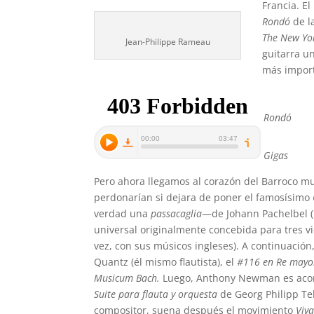
Francia. El
Rondó
de l
The New Yo
Jean-Philippe Rameau
guitarra u
más import
Rondó
Gigas
Pero ahora llegamos al corazón del Barroco m
perdonarían si dejara de poner el famosísimo
verdad una
passacaglia
—de Johann Pachelbel (
universal originalmente concebida para tres vi
vez, con sus músicos ingleses). A continuación
Quantz (él mismo flautista), el
#116 en Re mayo
Musicum Bach.
Luego, Anthony Newman es acom
Suite para flauta y orquesta
de Georg Philipp Te
compositor, suena después el movimiento
Viv