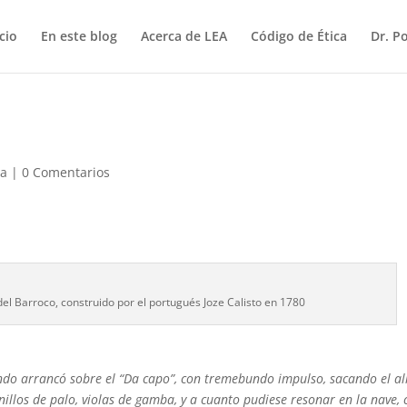
icio
En este blog
Acerca de LEA
Código de Ética
Dr. P
ca
|
0 Comentarios
del Barroco, construido por el portugués Joze Calisto en 1780
undo arrancó sobre el “Da capo”, con tremebundo impulso, sacando el a
anillos de palo, violas de gamba, y a cuanto pudiese resonar en la nave, 