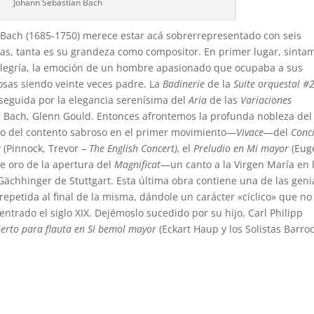
Johann Sebastian Bach
. Bach (1685-1750) merece estar acá sobrerrepresentado con seis
zas, tanta es su grandeza como compositor. En primer lugar, sinta
alegría, la emoción de un hombre apasionado que ocupaba a sus
osas siendo veinte veces padre. La
Badinerie
de la
Suite orquestal #
seguida por la elegancia serenísima del
Aria
de las
Variaciones
en Bach, Glenn Gould. Entonces afrontemos la profunda nobleza del
rno del contento sabroso en el primer movimiento—
Vivace
—del
Conc
r
(Pinnock, Trevor –
The English Concert),
el
Preludio en Mi mayor
(Eug
e oro de la apertura del
Magnificat
—un canto a la Virgen María en 
Gächhinger de Stuttgart. Esta última obra contiene una de las geni
 repetida al final de la misma, dándole un carácter «cíclico» que no
ntrado el siglo XIX. Dejémoslo sucedido por su hijo, Carl Philipp
ierto para flauta en Si bemol mayor
(Eckart Haup y los Solistas Barro