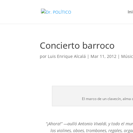
In
Concierto barroco
por
Luis Enrique Alcalá
|
Mar 11, 2012
|
Músi
El marco de un clavecín, alma 
“¡Ahora!” —aulló Antonio Vivaldi, y todo el m
los violines, oboes, trombones, regales, org