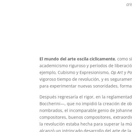
cri
El mundo del arte oscila cíclicamente
, como sí
academicismo riguroso y períodos de liberació
ejemplo, Cubismo y Expresionismo,
Op Art
y
Po
vigoroso tiempo de revolución, y es seguramen
para experimentar nuevas sonoridades, formas
Después regresaría el rigor, en la reglamenta
Boccherini—, que no impidió la creación de o
nombrados, el incomparable genio de Johanne
compositores, buenos compositores, extraordin
la revolución estaba hecha para superar la mús
alcanzó un intrincado desarrollo del arte de l