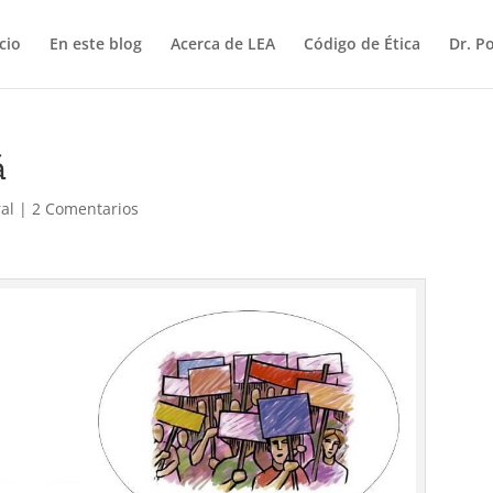
icio
En este blog
Acerca de LEA
Código de Ética
Dr. P
á
al
|
2 Comentarios