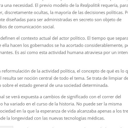
ra una necesidad. El previo modelo de la
Realpolitik
requería, par
, discretamente ocultas, la ma­yoría de las decisiones políticas. 
te diseñadas para ser administradas en secreto son objeto de
dios de comunicación social.
finen el contexto actual del actor polí­tico. El tiempo que separa
 de ella hacen los go­bernados se ha acortado considerablemente, p
nantes. Es así como esta ac­tividad humana atraviesa por un inte
reformulación de la ac­tividad política, el concepto de qué es lo 
esulta ser noción central de todo el tema. Se trata de limpiar d
vo sobre el estado general de una sociedad determinada.
l se verá expuesta a cambios de signifi­cado con el correr del
o ha variado en el curso de la historia. No puede ser la misma
ociedad en la que la esperanza de vida alcanzaba apenas a los tre
ende la longevidad con las nuevas tecnologías médicas.