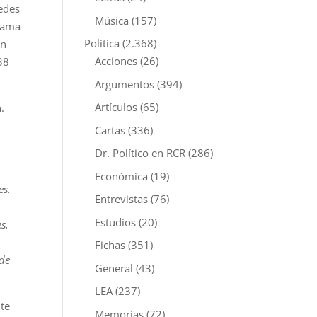
redes
Música
(157)
 gama
Política
(2.368)
ón
Acciones
(26)
38
Argumentos
(394)
Artículos
(65)
.
Cartas
(336)
Dr. Político en RCR
(286)
Económica
(19)
es.
Entrevistas
(76)
Estudios
(20)
s.
Fichas
(351)
 de
General
(43)
LEA
(237)
nte
Memorias
(72)