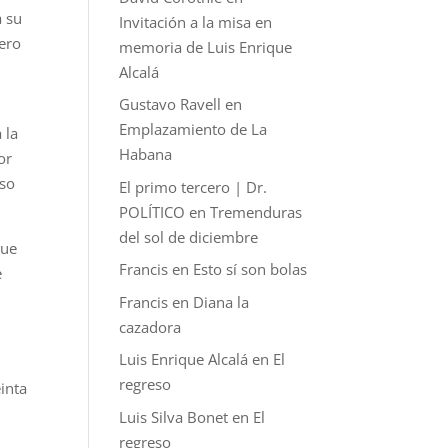
a su
Invitación a la misa en
Pero
memoria de Luis Enrique
Alcalá
Gustavo Ravell
en
Emplazamiento de La
 la
Habana
or
nso
El primo tercero | Dr.
POLÍTICO
en
Tremenduras
del sol de diciembre
que
Francis
en
Esto sí son bolas
e
Francis
en
Diana la
cazadora
Luis Enrique Alcalá
en
El
regreso
inta
Luis Silva Bonet
en
El
regreso