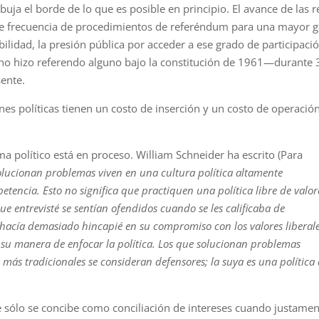
buja el borde de lo que es posible en prin­cipio. El avance de las 
te frecuencia de proce­dimientos de referéndum para una mayor
­bilidad, la presión pública por acceder a ese grado de participaci
 no hizo referendo alguno bajo la constitución de 1961—durante 
ente.
es políticas tienen un costo de inserción y un costo de operación
a político está en pro­ceso. William Schneider ha escrito (Para
olucionan problemas viven en una cul­tura política altamente
petencia. Esto no significa que practiquen una política libre de valor
e entrevisté se sentían ofendidos cuando se les califi­caba de
 hacía demasiado hincapié en su compromiso con los valores liberale
o su manera de enfocar la polí­tica. Los que solucionan problemas
 más tradicionales se consideran defensores; la suya es una política
e sólo se concibe como conciliación de intereses cuando justame