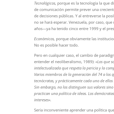
Tecnológicos,
porque es la tecnología la que di
de comunicación permite pre­ver una crecien
de decisiones públicas. Y al entreverse la posi
no se hará esperar. Venezuela, por caso, que
años—ya ha tenido cinco entre 1999 y el pres
Económicos,
porque obviamente las institucion
No es posible hacer todo.
Pero en cualquier caso, el cambio de paradigm
entender el neoliberalismo, 1989):
«Los que s
intelectualizada que respeta la pericia y la com
Varios miembros de la generación del 74 a los qu
tecnócratas, y prácticamente cada uno de ellos
Sin embargo, no los distinguen sus valo­res sin
practican una política de ideas. Los demócratas
intereses».
Sería inconveniente aprender una política qu