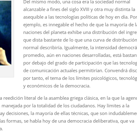
Del mismo modo, una cosa era la sociedad normal
alcanzable a fines del siglo XVIII y otra muy distinta la
asequible a las tecnologías políticas de hoy en día. Po
ejemplo, es inne­gable el hecho de que la mayoría de l
naciones del planeta exhibe una distribución del in­gr
que dista bastante de lo que una curva de distribució
normal describiría. Igualmente, la in­tensidad democrá
promedio, aún en naciones desarrolladas, está bastan
por debajo del grado de participación que las tecnolo
de comunicación actuales permitirían. Convendrá disc
por tanto, el tema de los límites psicológi­cos, tecnoló
y económicos de la democracia.
reedición literal de la asamblea griega clásica, en la que la agen
a manejada por la totalidad de los ciudadanos. Hay límites a la
y decisiones, la mayoría de ellas técnicas, que son indudableme
odas formas, se habla hoy de una democracia deliberativa, que va
a.