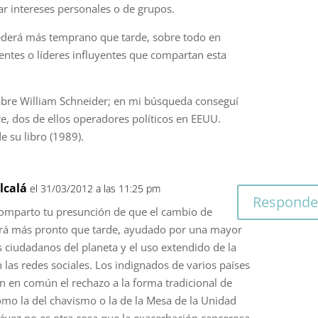
r intereses personales o de grupos.
cederá más temprano que tarde, sobre todo en
entes o líderes influyentes que compartan esta
obre William Schneider; en mi búsqueda conseguí
, dos de ellos operadores políticos en EEUU.
 su libro (1989).
lcalá
el 31/03/2012 a las 11:25 pm
Responde
 Comparto tu presunción de que el cambio de
rá más pronto que tarde, ayudado por una mayor
s ciudadanos del planeta y el uso extendido de la
las redes sociales. Los indignados de varios países
n en común el rechazo a la forma tradicional de
como la del chavismo o la de la Mesa de la Unidad
ávez no es otra cosa que la exacerbación cancerosa