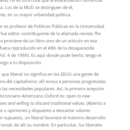
ica. Los de la MUD se distinguen de él,
e, en su mayor urbanidad política.
r es profesor de Políticas Públicas en la Universidad
fue editor contribuyente de la afamada revista
The
no proviene de un libro sino de un artículo en esa
fuera reproducido en el #86 de la desaparecida
(Vol. 4 de 1989). Es aquí donde pude leerlo; tengo el
ngo a tu disposición.
 que liberal no significa en los EEUU una gente de
ra del capitalismo; allí evoca a personas progresistas
n las necesidades populares. Así, la primera acepción
 Diccionario Americano Oxford es:
open to new
ons and willing to discard traditional values.
(Abierto a
 u opiniones y dispuesto a descartar valores
Por supuesto, un liberal favorece el máximo desarrollo
rsonal; de allí su nombre. En particular, los liberales