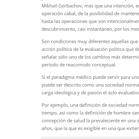
Mikhail Gorbachov,
más que una inten­ción, e
operación cabal, de la posibilidad de mantener
hasta las operaciones que son intencionalmen
descubri­miento, casi instantáneo, por los me
Son condiciones muy diferentes aquellas que de
acción política de la evaluación política que
señalar sólo uno de los cambios más determi­
período de reacomodo con­ceptual.
Si el paradigma médico puede servir para una 
puede ser descrito como una sociedad normal r
carga ideológica y de pasión el acto evaluati
Por ejemplo, una definición de sociedad norma
tiempo, así como la definición de hombre san
concepción de salud la prevaleciente en una s
años, que la que es exigible en una que ex­ti