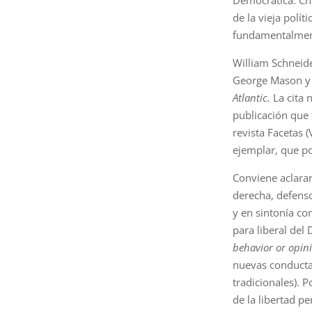
de la vieja polít
fundamentalment
William Schneide
George Mason y 
Atlantic.
La cita 
publicación que 
revista Facetas 
ejemplar, que po
Conviene aclarar
derecha, defenso
y en sintonía co
para liberal del
behavior or opini
nuevas conductas
tradicionales). 
de la libertad pe