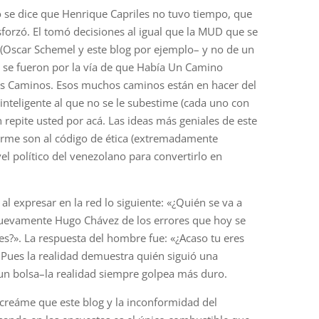
se dice que Henrique Capriles no tuvo tiempo, que
sforzó. El tomó decisiones al igual que la MUD que se
s (Oscar Schemel y este blog por ejemplo– y no de un
o se fueron por la vía de que Había Un Camino
s Caminos. Esos muchos caminos están en hacer del
nteligente al que no se le subestime (cada uno con
n repite usted por acá. Las ideas más geniales de este
nirme son al código de ética (extremadamente
vel político del venezolano para convertirlo en
l expresar en la red lo siguiente: «¿Quién se va a
uevamente Hugo Chávez de los errores que hoy se
es?». La respuesta del hombre fue: «¿Acaso tu eres
 Pues la realidad demuestra quién siguió una
un bolsa–la realidad siempre golpea más duro.
creáme que este blog y la inconformidad del