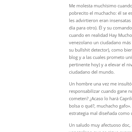
Me molesta muchísimo cuando 
pobrecito el muchacho: él se e
les advirtieron eran insensata
día para otro). Él y su comand
cuando en realidad Hay Mucho
venezolano un ciudadano más i
su bullshit detector), como bie
blog y a las cuales prometo u
pertinente hoy) y a elevar el ni
ciudadano del mundo.
Un hombre una vez me insultó a
responsabilizar cuando gane n
cometen? ¿Acaso lo hará Capril
bolsa o qué?, muchacho gafo».
estrategia mal diseñada como 
Un saludo muy afectuoso doc, 