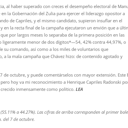
cia, al haber superado con creces el desempeño electoral de Man
e en la Gobernación del Zulia para ejercer el liderazgo opositor a
do de Capriles, y el mismo candidato, supieron insuflar en el
, y en la recta final de la campaña ejecutaron un envión que a últ
 que por largos meses lo separaba de la primera posición en las
do ligeramente menor de dos dígitos*—54, 42% contra 44,97%, o
de su comando, así como a los miles de voluntarios que
ro, a la mala campaña que Chávez hizo: de contenido agotado y
el 7 de octubre, y puede comentárselos con mayor extensión. Este 
 pero hoy va mi reconocimiento a Henrique Capriles Radonski po
a crecido inmensamente como político.
LEA
 (55.11% a 44.27%)
.
Las cifras de arriba corresponden al primer bole
. del 7 de octubre.