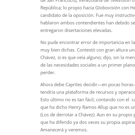
de San Francisco), Venezolana de Televisión tr
República; lo propio hacía Globovisión con 
candidato de la oposición. Fue muy instructi
hablaron ambos contendientes han debido ser
entregaron disertaciones elevadas.
No pude encontrar error de importancia en las
muy bien dichas. Contestó con gran altura una
Chávez, si es que veía alguno; dijo, sin la m
de las necesidades sociales a un primer plan
perder.
Ahora debe Capriles decidir—en pocas horas—
tendría una plataforma de recursos y operacio
Esto último no es tan fácil, contando con el 
que ha dicho Henry Ramos Allup que no es un 
(Los de derrotar a Chávez). Aun en su propio p
que ha diferido ya dos veces su propia aspir
Amanecerá y veremos.