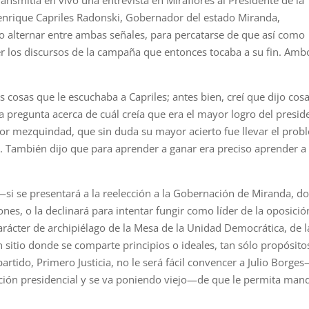
ansmitía en vivo una entrevista en Miraflores al Presidente de la
Henrique Capriles Radonski, Gobernador del estado Miranda,
vo alternar entre ambas señales, para percatarse de que así como
 los discursos de la campaña que entonces tocaba a su fin. Amb
 cosas que le escuchaba a Capriles; antes bien, creí que dijo cos
 pregunta acerca de cuál creía que era el mayor logro del presid
enor mezquindad, que sin duda su mayor acierto fue llevar el pro
o. También dijo que para aprender a ganar era preciso aprender a
si se presentará a la reelección a la Gobernación de Miranda, d
nes, o la declinará para intentar fungir como líder de la oposició
carácter de archipiélago de la Mesa de la Unidad Democrática, de l
sitio donde se comparte principios o ideales, tan sólo propósito
artido, Primero Justicia, no le será fácil convencer a Julio Borge
ación presidencial y se va poniendo viejo—de que le permita man