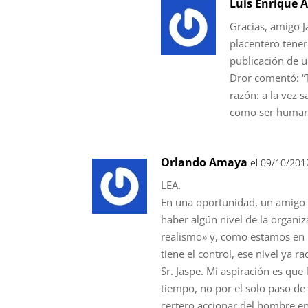
Luis Enrique A
Gracias, amigo J
placentero tener
publicación de u
Dror comentó: “
razón: a la vez s
como ser human
Orlando Amaya
el 09/10/201
LEA.
En una oportunidad, un amigo 
haber algún nivel de la organi
realismo» y, como estamos en 
tiene el control, ese nivel ya r
Sr. Jaspe. Mi aspiración es que
tiempo, no por el solo paso de
certero accionar del hombre e