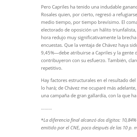
Pero Capriles ha tenido una indudable ganan
Rosales quien, por cierto, regresó a refugiars
medio tiempo, por tiempo brevísimo. El coman
electorado de oposición un hálito triunfalista
hora redujo muy significativamente la brecha
encuestas. Que la ventaja de Chávez haya si
9,45%—debe atribuirse a Capriles y la gente 
contribuyeron con su esfuerzo. También, cla
repetitivo.
Hay factores estructurales en el resultado d
lo hará; de Chávez me ocuparé más adelante,
una campaña de gran gallardía, con la que h
………
*
La diferencia final alcanzó dos dígitos:
10,84%
emitido por el CNE, poco después de las 10 p. m