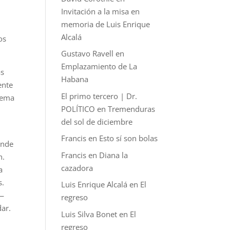
Invitación a la misa en
memoria de Luis Enrique
Alcalá
os
Gustavo Ravell
en
Emplazamiento de La
as
Habana
ente
El primo tercero | Dr.
blema
POLÍTICO
en
Tremenduras
del sol de diciembre
Francis
en
Esto sí son bolas
onde
Francis
en
Diana la
n.
cazadora
a
s.
Luis Enrique Alcalá
en
El
s—
regreso
dar.
Luis Silva Bonet
en
El
regreso