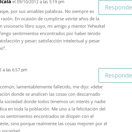
lcalá
el 09/10/2012 a las 5:19 pm
Responde
aspe, por sus amables palabras. No siempre es
 razón. En ocasión de cumplirse veinte años de la
n visionario libro suyo, mi amigo y mentor Yehezkel
Tengo sentimientos encontrados por haber tenido
atisfacción y pesar; satisfacción intelectual y pesar
o”.
2 a las 6:57 pm
Responde
común, lamentablemente fallecido, me dijo: «debe
zación donde se analicen las cosas con descarnado
la sociedad donde todos tenemos un interés y nadie
adica en toda la población. Me uno a la felicitación del
 los sentimientos encontrados se disipen con el
 éste, sino porque realmente las cosas mejoren por el
n sociedad.