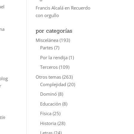
uel
Francis Alcalá
en
Recuerdo
con orgullo
ima
por categorías
Miscelánea
(193)
Partes
(7)
Por la rendija
(1)
Terceros
(109)
Otros temas
(263)
blog
Complejidad
(20)
r
Dominó
(8)
Educación
(8)
Física
(25)
tín
Historia
(28)
Letras
(24)