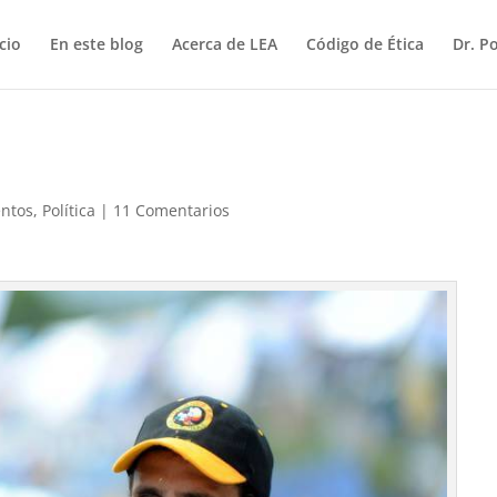
icio
En este blog
Acerca de LEA
Código de Ética
Dr. P
ntos
,
Política
|
11 Comentarios