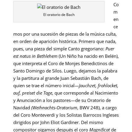
Co
m
El oratorio de Bach
en
ce
mos por una sucesión de piezas de la música culta,
en orden de aparición histórica. Primero que nada,
pues, una pieza del simple Canto gregoriano:
Puer
est natus in
Bethlehem
(Un Niño ha nacido en Belén),
que interpreta el Coro de Monjes Benedictinos de
Santo Domingo de Silos. Luego, dejamos la palabra
y la partitura al grande Juan Sebastián Bach, de
quien se trae el número inicial—
J
auchzet, frohlocket,
auf, preiset die Tage,
que corresponde al Nacimiento
y Anunciación a los pastores—de su Oratorio de
Navidad
(
Weihnachts-Oratorium
, BWV 248), a cargo
del Coro Monteverdi y los Solistas Barrocos Ingleses
dirigidos por John Eliot Gardiner. Del mismo
compositor oigamos después el coro
Magnificat
de