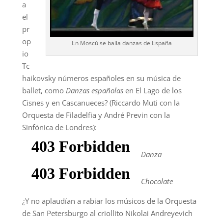
a
el
pr
op
En Moscú se baila danzas de España
io
Tc
haikovsky números españoles en su música de
ballet, como
Danzas españolas
en El Lago de los
Cisnes y en Cascanueces? (Riccardo Muti con la
Orquesta de Filadelfia y André Previn con la
Sinfónica de Londres):
D
anza
Chocolate
¿Y no aplaudían a rabiar los músicos de la Orquesta
de San Petersburgo al criollito Nikolai Andreyevich