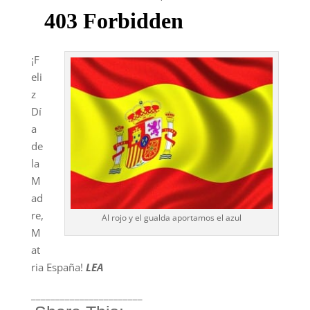
¡F
eli
z
Dí
a
de
la
M
ad
re,
Al rojo y el gualda aportamos el azul
M
at
ria España!
LEA
_______________________