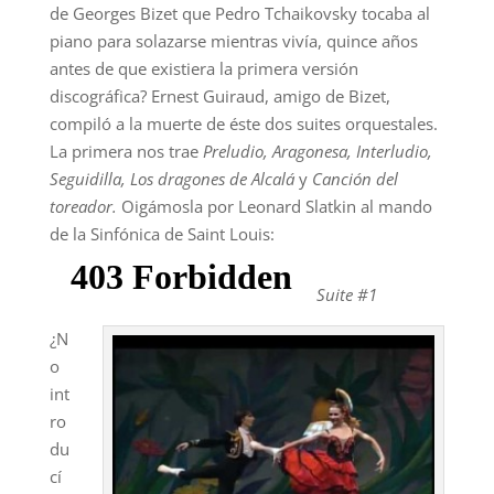
de Georges Bizet que Pedro Tchaikovsky tocaba al
piano para solazarse mientras vivía, quince años
antes de que existiera la primera versión
discográfica? Ernest Guiraud, amigo de Bizet,
compiló a la muerte de éste dos suites orquestales.
La primera nos trae
Preludio, Aragonesa, Interludio,
Seguidilla, Los dragones de Alcalá
y
Canción del
toreador.
Oigámosla por Leonard Slatkin al mando
de la Sinfónica de Saint Louis:
Suite #1
¿N
o
int
ro
du
cí