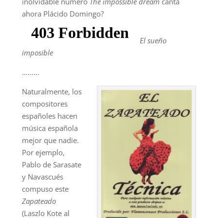
inolvidable número
The impossible dream
canta
ahora Plácido Domingo?
El sueño
imposible
………
Naturalmente, los
compositores
españoles hacen
música española
mejor que nadie.
Por ejemplo,
Pablo de Sarasate
y Navascués
compuso este
Zapateado
(Laszlo Kote al