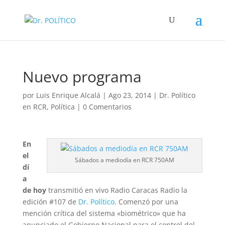
Nuevo programa
por
Luis Enrique Alcalá
|
Ago 23, 2014
|
Dr. Político
en RCR
,
Política
|
0 Comentarios
En
el
Sábados a mediodía en RCR 750AM
dí
a
de hoy
transmitió en vivo Radio Caracas Radio la
edición #107 de
Dr. Político
. Comenzó por una
mención crítica del sistema «biométrico» que ha
anunciado el Gobierno Nacional para el control del