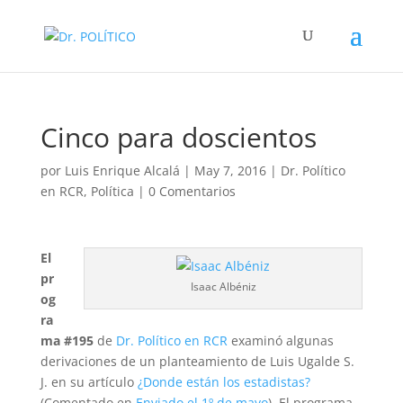
Cinco para doscientos
por
Luis Enrique Alcalá
|
May 7, 2016
|
Dr. Político
en RCR
,
Política
|
0 Comentarios
El
pr
Isaac Albéniz
og
ra
ma #195
de
Dr. Político en RCR
examinó algunas
derivaciones de un planteamiento de Luis Ugalde S.
J. en su artículo
¿Donde están los estadistas?
(Comentado en
Enviado el 1º de mayo
). El programa