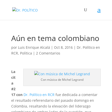
Aún en tema colombiano
por
Luis Enrique Alcalá
|
Oct 8, 2016
|
Dr. Político en
RCR
,
Política
|
2 Comentarios
La
cit
Con música de Michel Legrand
a
#2
17 con
Dr. Político en RCR
fue dedicada a comentar
el resultado referendario del pasado domingo en
Colombia, resaltando la elevación del liderazgo
colombiano de ambos lados de la cuestión, que