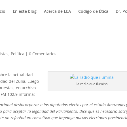
icio
En este blog
Acerca de LEA
Código de Ética
Dr. P
istas
,
Política
|
0 Comentarios
bre la actualidad
idad del Zulia. Luego
La radio que ilumina
uestas, en archivo
 FM 102.9 informa:
acional desincorporar a los diputados electos por el estado Amazonas 
ezo para aceptar la legalidad del Parlamento. Dice que es necesario sacri
ste un referéndum consultivo que imponga nuevas elecciones presidenci