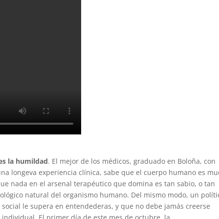
 es la humildad
. El mejor de los médicos, graduado en Boloña, con
 una longeva experiencia clínica, sabe que el cuerpo humano es m
ue nada en el arsenal terapéutico que domina es tan sabio, o tan
nológico natural del organismo humano. Del mismo modo, un políti
social le supera en entendederas, y que no debe jamás creerse
 individual. El primer día de este mes de octubre, la