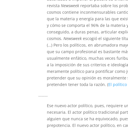
revista
Newsweek
reportaba sobre los probl
cosmos contiene inconmensurables cantid
que la materia y energía para las que exi
y cómo se comporta el 96% de la materia 
conseguido, a duras penas, articular expl
cosmos.
Newsweek
escogió el siguiente títu
(…) Pero los políticos, en abrumadora may
que su campo profesional es bastante más
usualmente enfático, muchas veces furib
a la imposición de sus criterios e ideolog
meramente político para pontificar como 
pretender que su opinión es moralmente su
pretenden tener toda la razón. (
El político
………
Ese nuevo actor político, pues, requiere un
necesaria. El actor político tradicional p
alguien que nunca se ha equivocado, pues 
prepotencia. El nuevo actor político, en ca