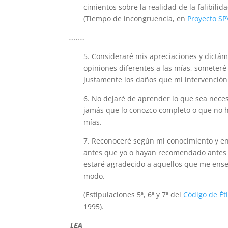
cimientos sobre la realidad de la falibili
(Tiempo de incongruencia, en
Proyecto SP
………
5. Consideraré mis apreciaciones y dictá
opiniones diferentes a las mías, someter
justamente los daños que mi intervención
6. No dejaré de aprender lo que sea necesa
jamás que lo conozco completo o que no h
mías.
7. Reconoceré según mi conocimiento y e
antes que yo o hayan recomendado antes 
estaré agradecido a aquellos que me enseñ
modo.
(Estipulaciones 5ª, 6ª y 7ª del
Código de Ét
1995).
LEA