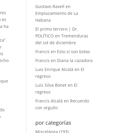
l
Gustavo Ravell
en
res
Emplazamiento de La
o es
Habana
da ha
El primo tercero | Dr.
POLÍTICO
en
Tremenduras
ca”.
del sol de diciembre
o
Francis
en
Esto sí son bolas
es
recho
Francis
en
Diana la cazadora
Luis Enrique Alcalá
en
El
regreso
s que
Luis Silva Bonet
en
El
regreso
Francis Alcalá
en
Recuerdo
con orgullo
ado
o
por categorías
Miscelánea
(193)