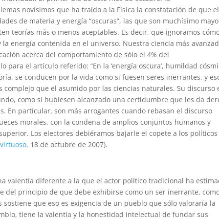
emas novísimos que ha traído a la Física la constatación de que e
ades de materia y energía “oscuras”, las que son muchísimo mayo
sten teorías más o menos aceptables. Es decir, que ignoramos cóm
y la energía contenida en el universo. Nuestra ciencia más avanza
icación acerca del comportamiento de sólo el 4% del
lo para el artículo referido: “En la ‘energía oscura’, humildad cósmi
oría, se conducen por la vida como si fuesen seres inerrantes, y es
 complejo que el asumido por las ciencias naturales. Su discurso 
undo, como si hubiesen alcanzado una certidumbre que les da de
ías. En particular, son más arrogantes cuando rebasan el discurso
jueces morales, con la condena de amplios conjuntos humanos y
perior. Los electores debiéramos bajarle el copete a los político
 virtuoso
, 18 de octubre de 2007).
a valentía diferente a la que el actor político tradicional ha estim
arte del principio de que debe exhibirse como un ser inerrante, com
sostiene que eso es exigencia de un pueblo que sólo valoraría la
mbio, tiene la valentía y la honestidad intelectual de fundar sus