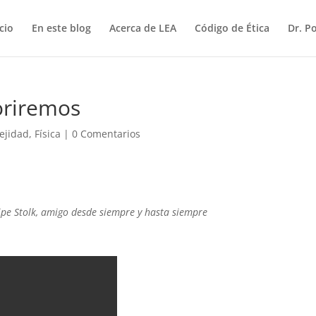
icio
En este blog
Acerca de LEA
Código de Ética
Dr. P
oriremos
ejidad
,
Física
|
0 Comentarios
ipe Stolk, amigo desde siempre y hasta siempre