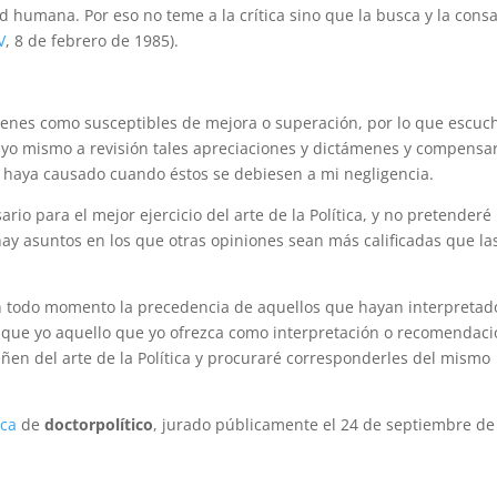
dad humana. Por eso no teme a la crítica sino que la busca y la cons
V
, 8 de febrero de 1985).
menes como susceptibles de mejora o superación, por lo que escuc
é yo mismo a revisión tales apreciaciones y dictámenes y compensa
 haya causado cuando éstos se debiesen a mi negligencia.
rio para el mejor ejercicio del arte de la Política, y no pretenderé
ay asuntos en los que otras opiniones sean más calificadas que la
n todo momento la precedencia de aquellos que hayan interpretad
que yo aquello que yo ofrezca como interpretación o recomendaci
en del arte de la Política y procuraré corresponderles del mismo
ica
de
doctorpolítico
, jurado públicamente el 24 de septiembre de