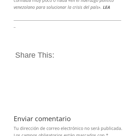
confiaba muy poco o nada
«en el liderazgo político
venezolano para solucionar la crisis del país».
LEA
___________________________________________________________
_
Share This:
Enviar comentario
Tu dirección de correo electrónico no será publicada.
Los campos obligatorios están marcados con
*