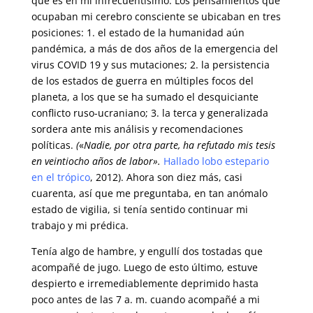
que es en mí infrecuentísimo. Los pensamientos que
ocupaban mi cerebro consciente se ubicaban en tres
posiciones: 1. el estado de la humanidad aún
pandémica, a más de dos años de la emergencia del
virus COVID 19 y sus mutaciones; 2. la persistencia
de los estados de guerra en múltiples focos del
planeta, a los que se ha sumado el desquiciante
conflicto ruso-ucraniano; 3. la terca y generalizada
sordera ante mis análisis y recomendaciones
políticas.
(
«
Nadie, por otra parte, ha refutado mis tesis
en veintiocho años de labor».
Hallado lobo estepario
en el trópico
, 2012)
. Ahora son diez más, casi
cuarenta, así que me preguntaba, en tan anómalo
estado de vigilia, si tenía sentido continuar mi
trabajo y mi prédica.
Tenía algo de hambre, y engullí dos tostadas que
acompañé de jugo. Luego de esto último, estuve
despierto e irremediablemente deprimido hasta
poco antes de las 7 a. m. cuando acompañé a mi