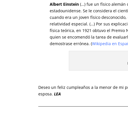
Albert Einstein
(…) fue un físico alemán 
estadounidense. Se le considera el cientí
cuando era un joven físico desconocido, 
relatividad especial.
(…)​
Por sus explicac
física teórica, en 1921 obtuvo el Premio N
quien se encomendó la tarea de evaluarla
demostrase errónea. (
Wikipedia en Espa
Deseo un feliz cumpleaños a la menor de mi p
esposa.
LEA
____________________________________________________