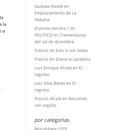
Gustavo Ravell
en
Emplazamiento de La
la
Habana
a la
El primo tercero | Dr.
o a
POLÍTICO
en
Tremenduras
del sol de diciembre
Francis
en
Esto sí son bolas
Francis
en
Diana la cazadora
Luis Enrique Alcalá
en
El
regreso
Luis Silva Bonet
en
El
i
regreso
Francis Alcalá
en
Recuerdo
con orgullo
por categorías
Miscelánea
(193)