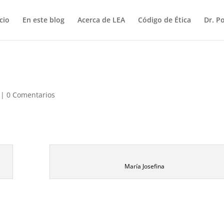
icio
En este blog
Acerca de LEA
Código de Ética
Dr. P
|
0 Comentarios
María Josefina