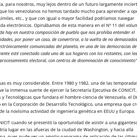
ía, para nosotros, muy lejos dentro de un futuro largamente inciert
 que los venezolanos no hemos tardado mucho para aprender a op
csímiles, etc., y que con igual o mayor facilidad podríamos navegar
da electrónicos. Opinábamos de esta manera en el Nº 11 del vol
da hay en nuestra composición de pueblo que nos prohíba entender el
lidades, por poner un caso, de convertirse, a la vuelta de no demasiado
ectrónicamente comunicadas del planeta, en una de las democracias de
mente esté conectado cada uno de sus hogares con los restantes, con la
e procesamiento electoral, con centros de diseminación de conocimiento”
cosas es muy considerable. Entre 1980 y 1982, una de las temporada
ve la inmensa suerte de ejercer la Secretaría Ejecutiva de CONICIT,
s y Tecnológicas que fundara el hombre-ciencia de Venezuela, el D
o en la Corporación de Desarrollo Tecnológico, una empresa que c
de la novísima actividad de ingeniería genética en EEUU y Europa.
ONICIT cuando se presentó la oportunidad de asistir a una gigantes
ría lugar en las afueras de la ciudad de Washington, y hacia allá
ena, pues pude ver un amplio panorama de aplicación de las últim