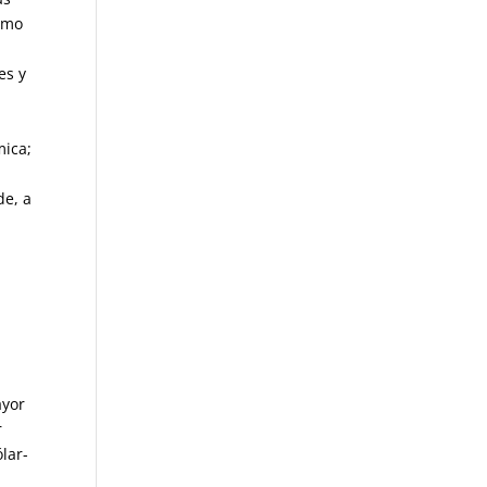
ismo
es y
mica;
de, a
ayor
r
lar-