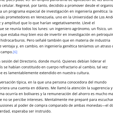
o celular. Regresé, por tanto, decidido a promover desde el organ
la un programa especial de investigación en ingeniería genética: la
más prometedores en Venezuela, uno en la Universidad de Los And
 y amplitud que lo que harían vegetativamente. Llevé el
que se reunía todos los lunes: un ingeniero agrónomo, un físico, un
e que estaba muy bien eso de invertir en investigación en petroquí
 hidrocarburos. Pero señalé también que en materia de industria
 ventaja y, en cambio, en ingeniería genética teníamos un atraso 
l campo.
[6]
sesión del Directorio, donde murió. Quienes debían liderar el
aís se habían constituido en cuerpo refractario al cambio, tal vez
ue es lamentablemente extendido en nuestra cultura.
versación típica, en la que una persona conocedora del mundo
riera una cuenta en dólares. Me llamó la atención la sugerencia y
ama ocurría en bolívares y la remuneración del ahorro es mucho m
de no se percibe intereses. Mentalmente me preparé para escucha
a alusiones al poder de compra comparado de ambas monedas—el dó
erdad, esperaba ser instruido.