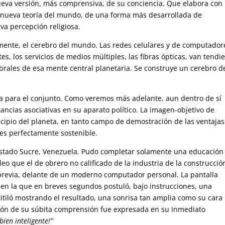
eva versión, más comprensiva, de su conciencia. Que elabora con
nueva teoría del mundo, de una forma más desarrollada de
va percepción religiosa.
mente, el cerebro del mundo. Las redes celulares y de computador
es, los servicios de medios múltiples, las fibras ópticas, van tend
rebrales de esa mente central planetaria. Se construye un cerebro d
a para el conjunto. Como veremos más adelante, aun dentro de sí
ncias asociativas en su aparato político. La imagen-objetivo de
cipio del planeta, en tanto campo de demostración de las ventajas
es perfectamente sostenible.
stado Sucre, Venezuela. Pudo completar solamente una educación
eo que el de obrero no calificado de la industria de la construcció
 previa, delante de un moderno computador personal. La pantalla
 en la que en breves segundos postuló, bajo instrucciones, una
titiló mostrando el resultado, una sonrisa tan amplia como su cara
sión de su súbita comprensión fue expresada en su inmediato
ien inteligente!”