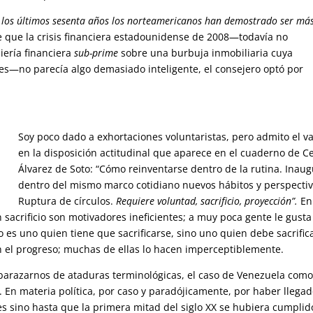
 los últimos sesenta años los norteamericanos han demostrado ser má
que la crisis financiera estadounidense de 2008—todavía no
iería financiera
sub-prime
sobre una burbuja inmobiliaria cuya
s—no parecía algo demasiado inteligente, el consejero optó por
Soy poco dado a exhortaciones voluntaristas, pero admito el va
en la disposición actitudinal que aparece en el cuaderno de Ce
Álvarez de Soto: “Cómo reinventarse dentro de la rutina. Inau
dentro del mismo marco cotidiano nuevos hábitos y perspectiv
Ruptura de círculos.
Requiere voluntad, sacrificio, proyección”.
En
 sacrificio son motivadores ineficientes; a muy poca gente le gusta
o es uno quien tiene que sacrificarse, sino uno quien debe sacrific
an el progreso; muchas de ellas lo hacen imperceptiblemente.
razarnos de ataduras terminológicas, el caso de Venezuela com
 En materia política, por caso y paradójicamente, por haber llega
es sino hasta que la primera mitad del siglo XX se hubiera cumplid