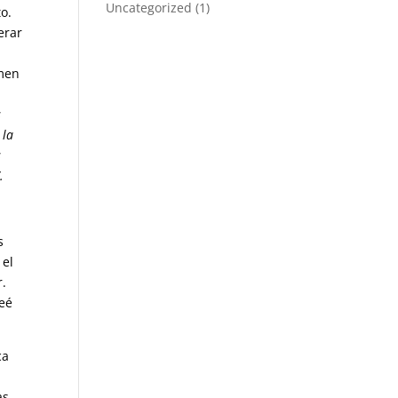
Uncategorized
(1)
o.
erar
umen
s
 la
s
.
s
 el
r.
reé
ca
as