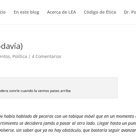
icio
En este blog
Acerca de LEA
Código de Ética
Dr. P
odavía)
entos
,
Política
|
4 Comentarios
dera sonríe cuando la vemos patas arriba
ov había hablado de peceras con un tabique móvil que en un momento
rtimiento se decidiera jamás a pasar al otro lado. Llegar hasta un pun
 volverse, sin saber que ya no hay obstáculo, que bastaría seguir avanz