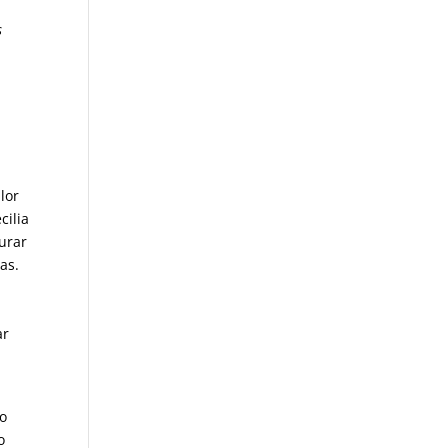
s
lor
cilia
gurar
as.
ar
o
do
o