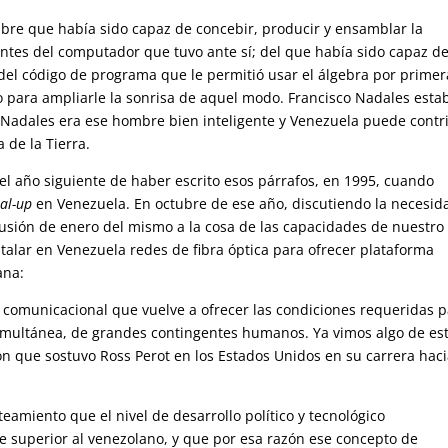
mbre que había sido capaz de concebir, producir y ensamblar la
ntes del computador que tuvo ante sí; del que había sido capaz d
del código de programa que le permitió usar el álgebra por primer
o para ampliarle la sonrisa de aquel modo. Francisco Nadales esta
Nadales era ese hombre bien inteligente y Venezuela puede contr
a de la Tierra.
 el año siguiente de haber escrito esos párrafos, en 1995, cuando
ial-up
en Venezuela. En octubre de ese año, discutiendo la necesid
usión de enero del mismo a la cosa de las capacidades de nuestro
talar en Venezuela redes de fibra óptica para ofrecer plataforma
ana:
comunicacional que vuelve a ofrecer las condiciones requeridas 
simultánea, de grandes contingentes humanos. Ya vimos algo de es
ón que sostuvo Ross Perot en los Estados Unidos en su carrera haci
amiento que el nivel de desarrollo político y tecnológico
superior al venezolano, y que por esa razón ese concepto de