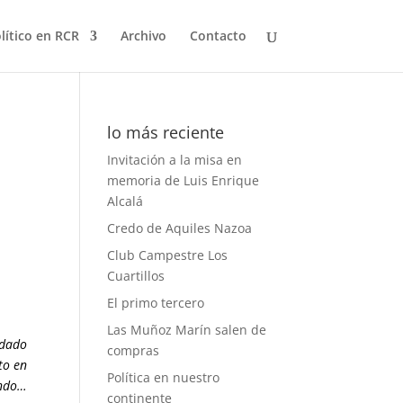
olítico en RCR
Archivo
Contacto
lo más reciente
Invitación a la misa en
memoria de Luis Enrique
Alcalá
Credo de Aquiles Nazoa
Club Campestre Los
Cuartillos
El primo tercero
Las Muñoz Marín salen de
 dado
compras
to en
Política en nuestro
ando…
continente