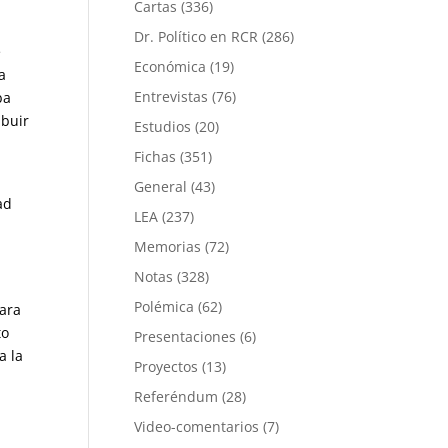
Cartas
(336)
Dr. Político en RCR
(286)
e
Económica
(19)
a
Entrevistas
(76)
ba
ibuir
Estudios
(20)
Fichas
(351)
General
(43)
ad
LEA
(237)
Memorias
(72)
Notas
(328)
Polémica
(62)
para
to
Presentaciones
(6)
a la
Proyectos
(13)
Referéndum
(28)
Video-comentarios
(7)