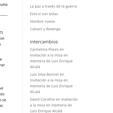
yuela
La paz a través de la guerra
______
Esto sí son bolas
Hombre nuevo
Calvani y Revenga
7)
son
intercambios
s
Carmelina Flores
en
Invitación a la misa en
se
memoria de Luis Enrique
mer
Alcalá
s
Luis Silva Bonnet
en
Invitación a la misa en
memoria de Luis Enrique
el
Alcalá
sto
David Corothie
en
Invitación
o se
a la misa en memoria de
al.
Luis Enrique Alcalá