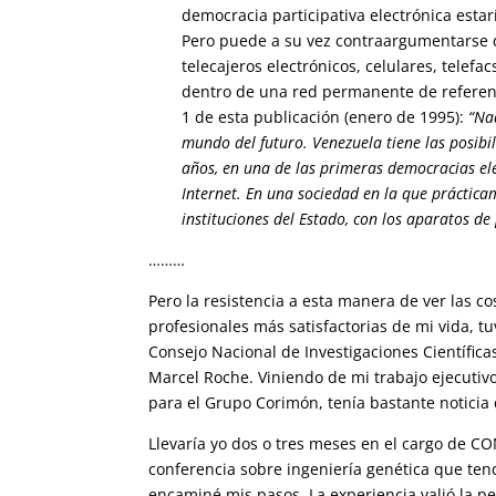
democracia participativa electrónica estar
Pero puede a su vez contraargumentarse
telecajeros electrónicos, celulares, telefa
dentro de una red permanente de referen
1 de esta publicación (enero de 1995):
“Na
mundo del futuro. Venezuela tiene las posibi
años, en una de las primeras democracias el
Internet. En una sociedad en la que práctica
instituciones del Estado, con los aparatos d
………
Pero la resistencia a esta manera de ver las 
profesionales más satisfactorias de mi vida, tu
Consejo Nacional de Investigaciones Científica
Marcel Roche. Viniendo de mi trabajo ejecutiv
para el Grupo Corimón, tenía bastante noticia 
Llevaría yo dos o tres meses en el cargo de C
conferencia sobre ingeniería genética que tend
encaminé mis pasos. La experiencia valió la p