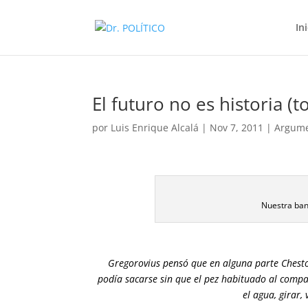
In
El futuro no es historia (t
por
Luis Enrique Alcalá
|
Nov 7, 2011
|
Argum
Nuestra ban
Gregorovius pensó que en alguna parte Chest
podía sacarse sin que el pez habituado al compa
el agua, girar,