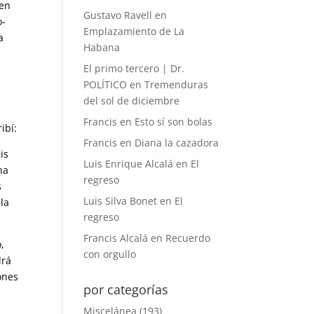
 en
Gustavo Ravell
en
o-
Emplazamiento de La
a
Habana
El primo tercero | Dr.
POLÍTICO
en
Tremenduras
del sol de diciembre
Francis
en
Esto sí son bolas
ibí:
Francis
en
Diana la cazadora
is
Luis Enrique Alcalá
en
El
na
regreso
s
Luis Silva Bonet
en
El
la
regreso
Francis Alcalá
en
Recuerdo
,
con orgullo
drá
ones
por categorías
Miscelánea
(193)