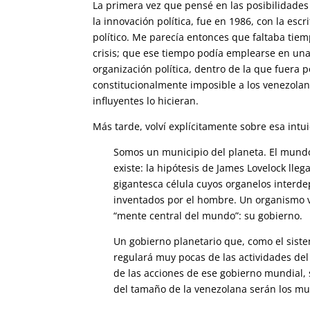
La primera vez que pensé en las posibilidad
la innovación política, fue en 1986, con la escr
político. Me parecía entonces que faltaba tiemp
crisis; que ese tiempo podía emplearse en un
organización política, dentro de la que fuera p
constitucionalmente imposible a los venezola
influyentes lo hicieran.
Más tarde, volví explícitamente sobre esa intuic
Somos un municipio del planeta. El mundo 
existe: la hipótesis de James Lovelock lle
gigantesca célula cuyos organelos interd
inventados por el hombre. Un organismo vi
“mente central del mundo”: su gobierno.
Un gobierno planetario que, como el siste
regulará muy pocas de las actividades del 
de las acciones de ese gobierno mundial, s
del tamaño de la venezolana serán los muni