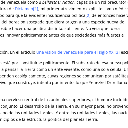
es de Venezuela como
a bellwether Nation,
capaz de un rol precursor
itura de
Dictamen
[1]
, mi primer atrevimiento explícito como médic
o para que la evidente insuficiencia política
[2]
de entonces hicier
a deliberación sosegada que diera origen a una especie nueva de
osible hacer una política distinta, suficiente. No veía que fuera
nos innovar políticamente antes de que sociedades más fuertes e
ión. En el artículo
Una visión de Venezuela para el siglo XXI
[3]
escr
está por constituirse políticamente. El substrato de esa nueva pol
ga a pensar la Tierra como un ente viviente, como una sola célula. U
ependen ecológicamente, cuyas regiones se comunican por satélite
vo que construye, intento por intento, lo que Yehezkel Dror llama 
ma nervioso central de los animales superiores, el hombre incluido
conjunto. El desarrollo de la Tierra, en su mayor parte, no proven
ino de las unidades locales. Y entre las unidades locales, las naci
cipios de la estructura política del planeta Tierra.