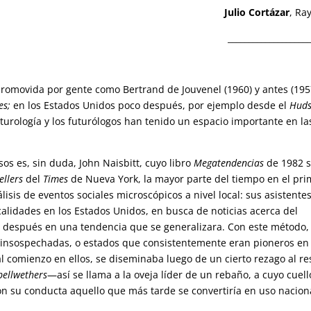
Julio Cortázar
, Ra
___________________
romovida por gente como Bertrand de Jouvenel (1960) y antes (195
ves;
en los Estados Unidos poco después, por ejemplo desde el
Hud
turología y los futurólogos han tenido un espacio importante en la
os es, sin duda, John Naisbitt, cuyo libro
Megatendencias
de 1982 
ellers
del
Times
de Nueva York, la mayor parte del tiempo en el pri
lisis de eventos sociales microscópicos a nivel local: sus asistente
alidades en los Estados Unidos, en busca de noticias acerca del
o después en una tendencia que se generalizara. Con este método,
 insospechadas, o estados que consistentemente eran pioneros en 
al comienzo en ellos, se diseminaba luego de un cierto rezago al re
bellwethers
—así se llama a la oveja líder de un rebaño, a cuyo cuell
su conducta aquello que más tarde se convertiría en uso nacion