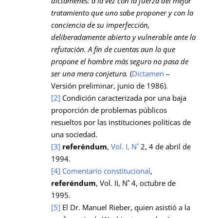
dictámenes: a la vez con la fuerza del mejor
tratamiento que uno sabe proponer y con la
conciencia de su imperfección,
deliberadamente abierto y vulnerable ante la
refutación. A fin de cuentas aun lo que
propone el hombre más seguro no pasa de
ser una mera conjetura.
(
Dictamen
–
Versión preliminar, junio de 1986).
[2]
Condición caracterizada por una baja
proporción de problemas públicos
resueltos por las instituciones políticas de
una sociedad.
[3]
referéndum
,
Vol. I, N˚
2, 4 de abril de
1994.
[4]
Comentario constitucional
,
referéndum
, Vol. II, N˚ 4, octubre de
1995.
[5]
El Dr. Manuel Rieber, quien asistió a la