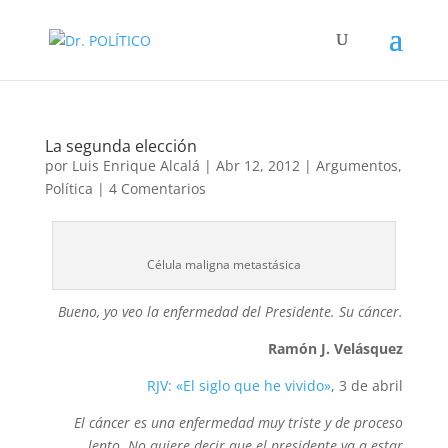
La segunda elección
por
Luis Enrique Alcalá
|
Abr 12, 2012
|
Argumentos
,
Política
|
4 Comentarios
Célula maligna metastásica
Bueno, yo veo la enfermedad del Presidente. Su cáncer.
Ramón J. Velásquez
RJV: «El siglo que he vivido»
, 3 de abril
El cáncer es una enfermedad muy triste y de proceso
lento. No quiere decir que el presidente va a estar