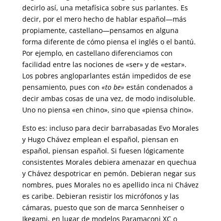
decirlo así, una metafísica sobre sus parlantes. Es
decir, por el mero hecho de hablar español—más
propiamente, castellano—pensamos en alguna
forma diferente de cómo piensa el inglés o el bantú.
Por ejemplo, en castellano diferenciamos con
facilidad entre las nociones de «ser» y de «estar».
Los pobres angloparlantes están impedidos de ese
pensamiento, pues con
«to be»
están condenados a
decir ambas cosas de una vez, de modo indisoluble.
Uno no piensa «en chino», sino que «piensa chino».
Esto es: incluso para decir barrabasadas Evo Morales
y Hugo Chávez emplean el español, piensan en
español, piensan español. Si fuesen lógicamente
consistentes Morales debiera amenazar en quechua
y Chávez despotricar en pemón. Debieran negar sus
nombres, pues Morales no es apellido inca ni Chávez
es caribe. Debieran resistir los micrófonos y las
cámaras, puesto que son de marca Sennheiser o
Ikegami, en lugar de modelos Paramaconi XC o