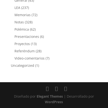
General
(43)
LEA
(237)
Memorias
(72)
Notas
(328)
Polémica
(62)
Presentaciones
(6)
Proyectos
(13)
Referéndum
(28)
Video-comentarios
(7)
Uncategorized
(1)
Diseñado por
Elegant Themes
| Desarrollado por
WordPress