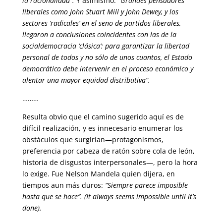
la racionalidad”.
Y asimismo:
“Grandes pensadores
liberales como John Stuart Mill y John Dewey, y los
sectores ‘radicales’ en el seno de partidos liberales,
llegaron a conclusiones coincidentes con las de la
socialdemocracia ‘clásica’: para garantizar la libertad
personal de todos y no sólo de unos cuantos, el Estado
democrático debe intervenir en el proceso económico y
alentar una mayor equidad distributiva”.
………
Resulta obvio que el camino sugerido aquí es de
difícil realización, y es innecesario enumerar los
obstáculos que surgirían—protagonismos,
preferencia por cabeza de ratón sobre cola de león,
historia de disgustos interpersonales—, pero la hora
lo exige. Fue Nelson Mandela quien dijera, en
tiempos aun más duros:
“Siempre parece imposible
hasta que se hace”.
(It always seems impossible until it’s
done).