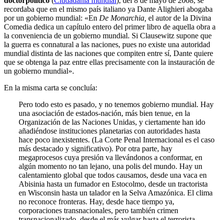
doctorpolítico
(
Ciudadanía mundial
), del 8 de mayo de 2008, se
recordaba que en el mismo país italiano ya Dante Alighieri abogaba
por un gobierno mundial: «En
De Monarchia,
el autor de la Divina
Comedia dedica un capítulo entero del primer libro de aquella obra a
la conveniencia de un gobierno mundial. Si Clausewitz supone que
la guerra es connatural a las naciones, pues no existe una autoridad
mundial distinta de las naciones que compiten entre sí, Dante quiere
que se obtenga la paz entre ellas precisamente con la instauración de
un gobierno mundial».
En la misma carta se concluía:
Pero todo esto es pasado, y no tenemos gobierno mundial. Hay
una asociación de estados-nación, más bien tenue, en la
Organización de las Naciones Unidas, y ciertamente han ido
añadiéndose instituciones planetarias con autoridades hasta
hace poco inexistentes. (La Corte Penal Internacional es el caso
más destacado y significativo). Por otra parte, hay
megaprocesos cuya presión va llevándonos a conformar, en
algún momento no tan lejano, una polis del mundo. Hay un
calentamiento global que todos causamos, desde una vaca en
Abisinia hasta un fumador en Estocolmo, desde un tractorista
en Wisconsin hasta un talador en la Selva Amazónica. El clima
no reconoce fronteras. Hay, desde hace tiempo ya,
corporaciones transnacionales, pero también crimen
transnacionalizado, desde el más vulgar hasta el terrorista,