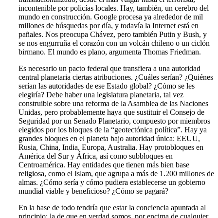
incontenible por policías locales. Hay, también, un cerebro del
mundo en construcción. Google procesa ya alrededor de mil
millones de búsquedas por día, y todavía la Internet está en
pañales. Nos preocupa Chávez, pero también Putin y Bush, y
se nos engurruña el corazón con un volcán chileno o un ciclón
birmano. El mundo es plano, argumenta Thomas Friedman.
Es necesario un pacto federal que transfiera a una autoridad
central planetaria ciertas atribuciones. ¿Cuáles serían? ¿Quiénes
serían las autoridades de ese Estado global? ¿Cómo se les
elegiría? Debe haber una legislatura planetaria, tal vez
construible sobre una reforma de la Asamblea de las Naciones
Unidas, pero probablemente haya que sustituir el Consejo de
Seguridad por un Senado Planetario, compuesto por miembros
elegidos por los bloques de la “geotectónica política”. Hay ya
grandes bloques en el planeta bajo autoridad única: EEUU,
Rusia, China, India, Europa, Australia. Hay protobloques en
América del Sur y África, así como subbloques en
Centroamérica. Hay entidades que tienen más bien base
religiosa, como el Islam, que agrupa a más de 1.200 millones de
almas. ¿Cómo sería y cómo pudiera establecerse un gobierno
mundial viable y beneficioso? ¿Cómo se pagará?
En la base de todo tendría que estar la conciencia apuntada al
principio: la de que en verdad somos, por encima de cualquier