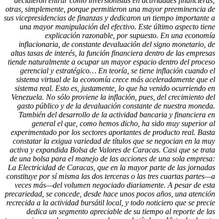
decidieron entrar como inversionistas en actividades financieras;
otras, simplemente, porque permitieron una mayor preeminencia de
sus vicepresidencias de finanzas y dedicaron un tiempo importante a
una mayor manipulación del efectivo. Este último aspecto tiene
explicación razonable, por supuesto. En una economía
inflacionaria, de constante devaluación del signo monetario, de
altas tasas de interés, la función financiera dentro de las empresas
tiende naturalmente a ocupar un mayor espacio dentro del proceso
gerencial y estratégico… En teoría, se tiene inflación cuando el
sistema virtual de la economía crece más aceleradamente que el
sistema real. Esto es, justamente, lo que ha venido ocurriendo en
Venezuela. No sólo proviene la inflación, pues, del crecimiento del
gasto público y de la devaluación constante de nuestra moneda.
También del desarrollo de la actividad bancaria y financiera en
general el que, como hemos dicho, ha sido muy superior al
experimentado por los sectores aportantes de producto real. Basta
constatar la exigua variedad de títulos que se negocian en la muy
activa y expandida Bolsa de Valores de Caracas. Casi que se trata
de una bolsa para el manejo de las acciones de una sola empresa:
La Electricidad de Caracas, que en la mayor parte de las jornadas
constituye por sí misma las dos terceras o las tres cuartas partes—a
veces más—del volumen negociado diariamente. A pesar de esta
precariedad, se concede, desde hace unos pocos años, una atención
recrecida a la actividad bursátil local, y todo noticiero que se precie
dedica un segmento apreciable de su tiempo al reporte de las