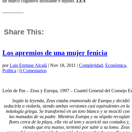
un marco cognitivo asfixiante e injusto.
LEA
_________
Share This:
Los apremios de una mujer fenicia
por
Luis Enrique Alcalá
|
Nov 18, 2011
|
Complejidad
,
Económica
,
Política
|
0 Comentarios
León de Pas – Zeus y Europa, 1997 – Cuartel General del Consejo E
Según la leyenda, Zeus estaba enamorado de Europa y decidió
seducirla o violarla, siendo ambas versiones casi equivalentes en la
mitología griega. Se transformó en un toro blanco y se mezcló con
las manadas de su padre. Mientras Europa y su séquito recogían
flores cerca de la playa, ella vio al toro y acarició sus costados y,
viendo que era manso, terminó por subir a su lomo. Zeus