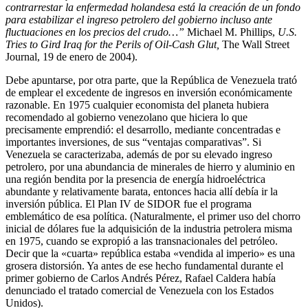
contrarrestar la enfermedad holandesa está la creación de un fondo
para estabilizar el ingreso petro­lero del gobierno incluso ante
fluctuaciones en los precios del crudo…”
Mi­chael M. Phillips,
U.S.
Tries to Gird Iraq for the Perils of Oil-Cash Glut,
The Wall Street
Journal, 19 de enero de 2004).
Debe apuntarse, por otra parte, que la República de Venezuela trató
de emplear el excedente de ingresos en inversión económicamente
razona­ble. En 1975 cualquier economista del planeta hubiera
recomendado al gobierno venezolano que hiciera lo que
precisamente emprendió: el desa­rrollo, mediante concentradas e
importantes inversiones, de sus “venta­jas comparativas”. Si
Venezuela se caracterizaba, además de por su ele­vado ingreso
petrolero, por una abundancia de minerales de hierro y aluminio en
una región bendita por la presencia de energía hidroeléctrica
abundante y relativamente barata, entonces hacia allí debía ir la
inver­sión pública. El Plan IV de SIDOR fue el programa
emblemático de esa política. (Naturalmente, el primer uso del chorro
inicial de dólares fue la adquisición de la industria petrolera misma
en 1975, cuando se expropió a las transnacionales del petróleo.
Decir que la «cuarta» república estaba «vendida al imperio» es una
grosera distorsión. Ya antes de ese hecho fundamental durante el
primer gobierno de Carlos Andrés Pérez, Rafael Caldera había
denunciado el tratado comercial de Venezuela con los Estados
Unidos).