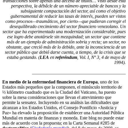
transacciones sobre apenas una decena de títulos… Visto desde esta
perspectiva, la débâcle de un número apreciable de bancos y la
subsiguiente compactación del sector, así como el objetivo
gubernamental de reducir las tasas de interés, pueden ser vistos
como procesos—traumáticos, por cierto—que pudieran corregir el
desequilibrado crecimiento del sector financiero venezolano. Un
sector que ha experimentado una modernización considerable, pues
ese logro debe anotársele sin mezquindad; un sector que contiene
más de un ejemplo de administración sobria y recta; un sector, no
obstante, que creció más de lo debido, ante la inconsciencia de un
sector público que debió darse cuenta, a tiempo, de la crisis que se
estaba gestando. (
LEA
en
referéndum
, Vol. I, Nº 3, 4 de mayo de
1994).
_________________________________________
En medio de la enfermedad financiera de Europa
, uno de los
Estados más pequeños que la componen, el minúsculo territorio de
½ kilómetro cuadrado que es la Ciudad del Vaticano, ha puesto
sobre la mesa consideraciones que llevan el atrevimiento que
permite la sensatez. Incluyendo en su análisis las dificultades que
alcanzan a los Estados Unidos, el Consejo Pontificio «Justicia y
Paz» ha elevado la proposición de establecer una Autoridad Pública
Mundial en materia de finanzas y moneda. Este blog no puede estar
más de acuerdo con la propuesta; en la Carta Semanal #285 de