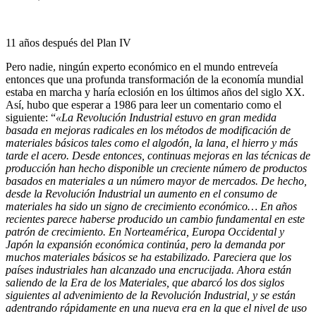
11 años después del Plan IV
Pero nadie, ningún experto económico en el mundo entreveía
entonces que una profunda transformación de la economía mundial
estaba en marcha y haría eclosión en los últimos años del siglo XX.
Así, hubo que esperar a 1986 para leer un comentario como el
siguiente: “
«La Revolución Industrial estuvo en gran medida
basada en mejoras radicales en los métodos de modificación de
materiales básicos tales como el algodón, la lana, el hierro y más
tarde el acero. Desde en­tonces, continuas mejoras en las técnicas de
producción han hecho dispo­nible un creciente número de productos
basados en mate­riales a un nú­mero mayor de mercados. De hecho,
desde la Revolución Industrial un aumento en el consumo de
materiales ha sido un signo de crecimiento económico… En años
recientes parece haberse producido un cambio fun­damental en este
patrón de crecimiento. En Norteamérica, Europa Occi­dental y
Japón la expansión económica continúa, pero la demanda por
muchos materiales básicos se ha estabilizado. Pareciera que los
países industriales han alcan­zado una encrucijada. Ahora están
saliendo de la Era de los Materiales, que abarcó los dos siglos
siguientes al advenimiento de la Revolución Industrial, y se están
adentrando rápidamente en una nueva era en la que el nivel de uso