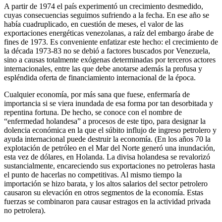
A partir de 1974 el país experimentó un crecimiento desmedido,
cuyas consecuencias seguimos sufriendo a la fecha. En ese año se
había cua­druplicado, en cuestión de meses, el valor de las
exportaciones energéti­cas venezolanas, a raíz del embargo árabe de
fines de 1973. Es conveniente enfatizar este hecho: el crecimiento de
la década 1973-83 no se debió a factores buscados por Venezuela,
sino a causas totalmente exógenas determinadas por terceros actores
internacionales, entre las que debe anotarse además la profusa y
espléndida oferta de financia­miento internacional de la época.
Cualquier economía, por más sana que fuese, enfermaría de
importancia si se viera inundada de esa forma por tan desorbitada y
repentina for­tuna. De hecho, se conoce con el nombre de
“enfermedad holandesa” a procesos de este tipo, para designar la
dolencia económica en la que el súbito influjo de ingreso petrolero y
ayuda internacional puede destruir la economía. (En los años 70 la
explotación de petróleo en el Mar del Norte generó una inundación,
esta vez de dólares, en Holanda. La divisa holandesa se revalorizó
sustancialmente, encareciendo sus exportaciones no petroleras hasta
el punto de hacerlas no competitivas. Al mismo tiempo la
importación se hizo barata, y los altos salarios del sector pe­trolero
causaron su elevación en otros segmentos de la economía. Estas
fuerzas se combinaron para causar estragos en la actividad privada
no petrolera).