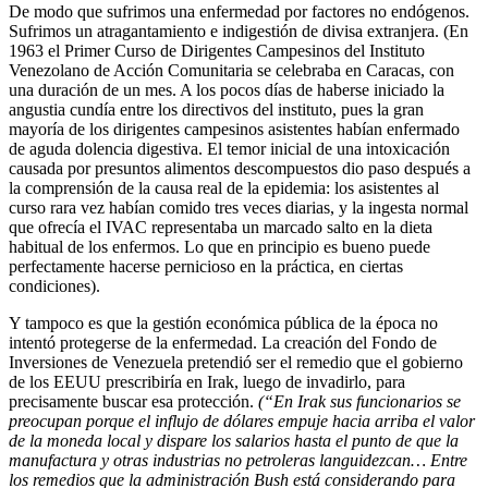
De modo que sufrimos una enfermedad por factores no endógenos.
Su­frimos un atragantamiento e indigestión de divisa extranjera. (En
1963 el Primer Curso de Dirigentes Campesinos del Instituto
Venezolano de Ac­ción Comunitaria se celebraba en Caracas, con
una duración de un mes. A los pocos días de haberse iniciado la
angustia cundía entre los directi­vos del instituto, pues la gran
mayoría de los dirigentes campesinos asistentes habían enfermado
de aguda dolencia digestiva. El temor inicial de una intoxicación
causada por presuntos alimentos descompuestos dio paso después a
la comprensión de la causa real de la epidemia: los asis­tentes al
curso rara vez habían comido tres veces diarias, y la ingesta normal
que ofrecía el IVAC representaba un marcado salto en la dieta
habitual de los enfermos. Lo que en principio es bueno puede
perfecta­mente hacerse pernicioso en la práctica, en ciertas
condiciones).
Y tampoco es que la gestión económica pública de la época no
intentó protegerse de la enfermedad. La creación del Fondo de
Inversiones de Venezuela pretendió ser el remedio que el gobierno
de los EEUU prescribiría en Irak, luego de invadirlo, para
precisamente buscar esa protección.
(“En Irak sus funcionarios se
pre­ocupan porque el influjo de dólares empuje hacia arriba el valor
de la mo­neda local y dispare los salarios hasta el punto de que la
manufactura y otras industrias no petroleras languidezcan… Entre
los remedios que la administración Bush está considerando para