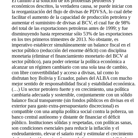
El camino a la solución de los problemas petroleros y
económicos descritos, la verdadera causa, se puede iniciar con
la reorganización del flujo de divisas de PDVSA, lo cual debe
facilitar el aumento de la capacidad de producción petrolera y
aumentar el suministro de divisas al BCV, el cual fue de 98%
del total de las exportaciones petroleras antes de 1999; y fue
disminuyendo hasta representar sólo 53% de las exportaciones
en los tres primeros trimestres de 2013. No obstante, es
imperativo establecer simultáneamente un balance fiscal en el
sector público (reducción del enorme déficit) con disciplina
monetaria (eliminar el financiamiento monetario del BCV al
sector público), para poder orientar la política económica a
alcanzar un régimen cambiario con una sola tasa de cambio,
con libre convertibilidad y acceso a divisas, tal como lo
disfrutan hoy Bolivia y Ecuador, países del ALBA con mucho
mejor sentido de responsabilidad fiscal y estabilidad económica.
(…) Un sector petrolero fuerte y en crecimiento, una política
cambiaria adecuada y sostenible, conjuntamente con un sólido
balance fiscal transparente (sin fondos públicos en divisas en el
exterior para gasto extra-presupuestario discrecional) es
compatible con una amplia política social contra la pobreza, un
banco central autónomo y distante de financiar el déficit
público. Instituciones sólidas y respetadas, con políticas sanas,
son condiciones esenciales para reducir la inflación y el
endeudamiento, elevar el salario real y estimular el crecimiento