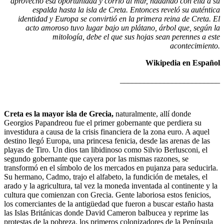
aprovechó esa oportunidad y corrió al mar, nadando con ella a su
espalda hasta la isla de Creta. Entonces reveló su auténtica
identidad y Europa se convirtió en la primera reina de Creta. El
acto amoroso tuvo lugar bajo un plátano, árbol que, según la
mitología, debe el que sus hojas sean perennes a este
acontecimiento.
Wikipedia en Español
_________________________
Creta es la mayor isla de Grecia,
naturalmente, allí donde
Georgios Papandreou fue el primer gobernante que perdiera su
investidura a causa de la crisis financiera de la zona euro. A aquel
destino llegó Europa, una princesa fenicia, desde las arenas de las
playas de Tiro. Un dios tan libidinoso como Silvio Berlusconi, el
segundo gobernante que cayera por las mismas razones, se
transformó en el símbolo de los mercados en pujanza para seducirla.
Su hermano, Cadmo, trajo el alfabeto, la fundición de metales, el
arado y la agricultura, tal vez la moneda inventada al continente y la
cultura que comienzan con Grecia. Gente laboriosa estos fenicios,
los comerciantes de la antigüedad que fueron a buscar estaño hasta
las Islas Británicas donde David Cameron balbucea y reprime las
protestas de la pobreza, los primeros colonizadores de la Península