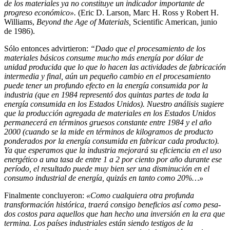
de los materiales ya no constituye un indicador importante de
progreso económico».
(Eric D. Larson, Marc H. Ross y Robert H.
Williams,
Beyond the Age of Materials,
Scienti­fic American, junio
de 1986).
Sólo entonces advirtieron:
“Dado que el procesamiento de los
materia­les básicos consume mucho más energía por dólar de
unidad producida que lo que lo hacen las actividades de fabricación
intermedia y final, aún un pe­queño cambio en el procesamiento
puede tener un profundo efecto en la energía consumida por la
industria (que en 1984 representó dos quintas partes de toda la
energía consumida en los Estados Unidos). Nuestro aná­li­sis sugiere
que la producción agregada de materiales en los Estados Unidos
permanecerá en términos gruesos constante entre 1984 y el año
2000 (cuando se la mide en términos de kilogramos de producto
pondera­dos por la energía consumida en fabricar cada producto).
Ya que espera­mos que la industria mejorará su eficiencia en el uso
energético a una tasa de entre 1 a 2 por ciento por año durante ese
período, el resultado puede muy bien ser una disminución en el
consumo industrial de energía, quizás en tanto como 20%…»
Finalmente concluyeron:
«Como cualquiera otra profunda
transformación histórica, traerá consigo beneficios así como pesa­
dos costos para aquellos que han hecho una inversión en la era que
ter­mina. Los países industria­les están siendo testigos de la