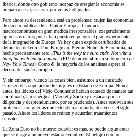
Ibérica, donde otro gobierno incapaz de arreglar la economía se
prepara a cesar, esta vez por votos indignados.
Pero ahora su descendencia está en problemas: crujen las economías
de doce repúblicas de la Unión Europea. Conductas
macroeconómicas en gran medida irresponsables, exageradamente
optimistas o arrogantes, han puesto en peligro el gran experimento
de la integración de Europa. Ya hay quien expide certificados de
defunción del euro; Paul Krugman, Premio Nobel de Economía, ha
hecho precisamente eso:
«This is the way the euro ends. Not with a
bang but with bunga-bunga».
(El 9 de noviembre en su blog en
The
New York Times).
Como él, la mayoría de los analistas espera el
deceso del sueño europeo.
Y, sin embargo, viendo las cosas bien, asistimos a un inusitado
esfuerzo de cooperación de los jefes de Estado de Europa. Nunca
antes, los líderes del Viejo Continente habían actuado de manera tan
coordinada, tan sinérgica. (Merkel y Sarkozy destacan por su
diligencia y desprendimiento, por su prudencia). Antes resolvían sus
problemas con guerras que extendían al mundo, dos veces el siglo
pasado. Ahora los líderes se reúnen y acuerdan tratamientos
sensatos.
La Zona Euro no ha muerto todavía; es más, se puede argumentar
que se dirige a un nuevo estadio evolutivo. El peligro común