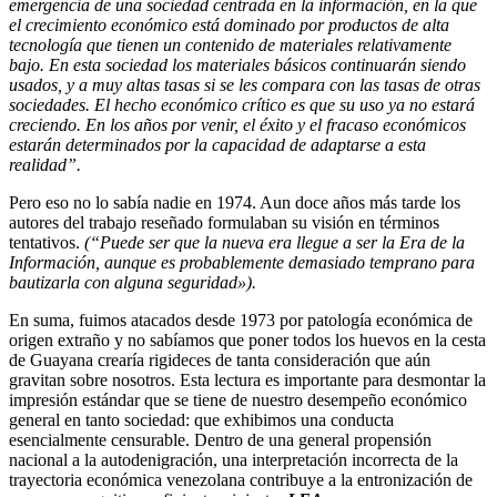
emergencia de una sociedad centrada en la información, en la que
el crecimiento económico está dominado por produc­tos de alta
tecnología que tienen un contenido de materiales relativamente
bajo. En esta sociedad los materiales básicos continuarán siendo
usados, y a muy altas tasas si se les compara con las tasas de otras
sociedades. El hecho económico crítico es que su uso ya no estará
creciendo. En los años por venir, el éxito y el fra­caso económicos
estarán determinados por la capacidad de adaptarse a esta
realidad”.
Pero eso no lo sabía nadie en 1974. Aun doce años más tarde los
autores del trabajo reseñado formulaban su visión en términos
tentativos.
(“Puede ser que la nueva era llegue a ser la Era de la
Información, aunque es probablemente demasiado temprano para
bauti­zarla con alguna segu­ridad»).
En suma, fuimos atacados desde 1973 por patología económica de
origen extraño y no sabíamos que poner todos los huevos en la cesta
de Gua­yana crearía rigideces de tanta consideración que aún
gravitan sobre no­sotros. Esta lectura es importante para desmontar la
impresión estándar que se tiene de nuestro desempeño económico
general en tanto sociedad: que exhibimos una conducta
esencialmente censurable. Dentro de una general propensión
nacional a la autodenigración, una interpretación in­correcta de la
trayectoria económica venezolana contribuye a la entroni­zación de