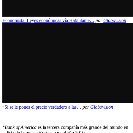
Economista: Leyes económicas vía Habilitante…
por
Globovision
“Si se le pones el precio verdadero a las…
por
Globovision
*
Bank of America
es la tercera compañía más grande del mundo en
la lista de la revista
Forbes
para el año 2010.