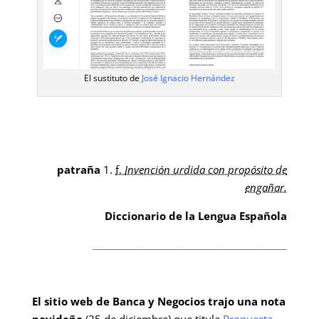
El sustituto de
José Ignacio Hernández
patraña
1.
f.
Invención urdida con propósito de
engañar.
Diccionario de la Lengua Española
_______________________________________
El sitio web de Banca y Negocios trajo una nota
navideña
(25 de diciembre) que titula
Propuesta